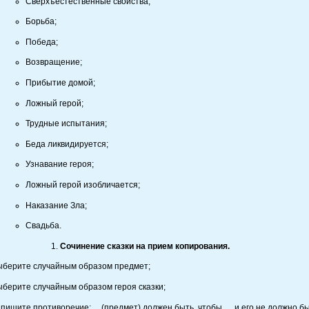
Сверхъестественные свойства;
Борьба;
Победа;
Возвращение;
Прибытие домой;
Ложный герой;
Трудные испытания;
Беда ликвидируется;
Узнавание героя;
Ложный герой изобличается;
Наказание Зла;
Свадьба.
Сочинение сказки на прием копирования.
ыберите случайным образом предмет;
берите случайным образом героя сказки;
пишите противоречие: …(предмет) должен быть, чтобы…, и его не должно б