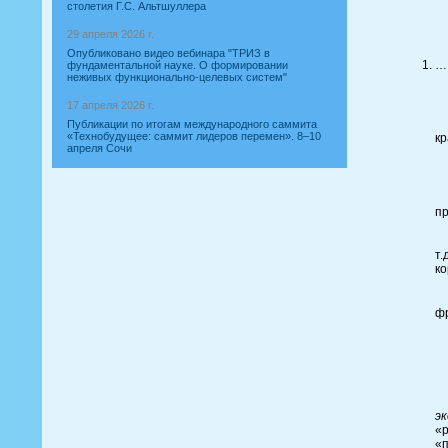
столетия Г.С. Альтшуллера
29 апреля 2026 г.
Опубликовано видео вебинара "ТРИЗ в
…
фундаментальной науке. О формировании
неживых функционально-целевых систем"
С
17 апреля 2026 г.
В 
Публикации по итогам международного саммита
«Технобудущее: саммит лидеров перемен». 8–10
кр
апреля Сочи
Э
Ну
пр
С
т.
ко
Пр
фр
И
И
э
«р
«п