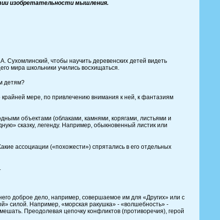
ии изобретательности мышления.
 Сухомлинский, чтобы научить деревенских детей видеть
щего мира школьники учились восхищаться.
м детям?
райней мере, по привлечению внимания к ней, к фантазиям
ыми объектами (облаками, камнями, корягами, листьями и
одную» сказку, легенду. Например, обыкновенный листик или
кие ассоциации («похожести») спрятались в его отдельных
.
о доброе дело, например, совершаемое им для «Других» или с
й» силой. Например, «морская ракушка» - «волшебность» -
 мешать. Преодолевая цепочку конфликтов (противоречия), герой