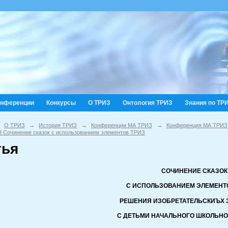
онференции
Конкурсы
О ТРИЗ
Онтология ТРИЗ
Знания по ТР
О ТРИЗ
→
История ТРИЗ
→
Конференции МА ТРИЗ
→
Конференция МА ТРИЗ
В Сочинение сказок с использованием элементов ТРИЗ
тья
СОЧИНЕНИЕ СКАЗОК
С ИСПОЛЬЗОВАНИЕМ ЭЛЕМЕНТ
РЕШЕНИЯ ИЗОБРЕТАТЕЛЬСКИЪХ З
С ДЕТЬМИ НАЧАЛЬНОГО ШКОЛЬНО