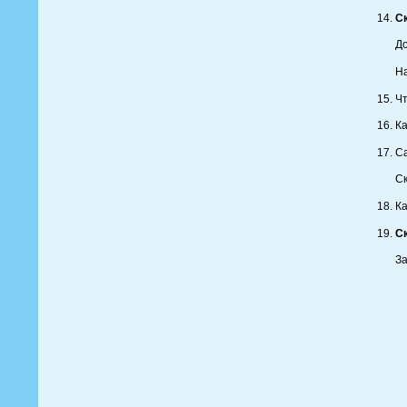
Ск
До
На
Чт
Ка
Са
Ск
Ка
Ск
За