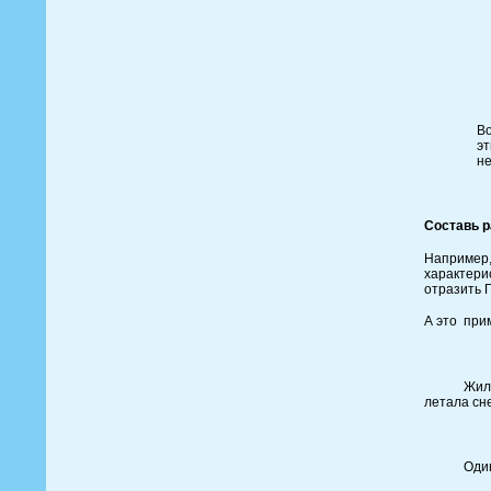
М
Вс
С
Мо
Во
эт
не
Н
Составь р
Например,
характерис
отразить 
А это при
Жила была
летала сне
Один раз 