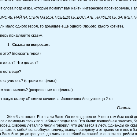
т слова подсказки, которые помогут вам найти интересное противоречие. На
ОМОЧЬ, НАЙТИ, СПРЯТАТЬСЯ, ПОБЕДИТЬ, ДОСТАТЬ, НАРУШИТЬ, ЗАПРЕТ, П
ли мало одного героя, то добавьте еще одного (любого, какого хотите).
перь придумайте сказку.
Сказка по вопросам.
о это? (показать героя)
е живет? Что делает?
о есть еще?
о случилось? (строим конфликт)
м закончилось? (разрешение конфликта)
т какую сказку «Гномик» сочинила Иконникова Аня, ученица 2 кл.
Гномик.
л был гномик. Его звали Вася. Он жил в деревне. У него там был свой до
ла с помощью своих волшебных предметов. Это были: волшебная палочка, ба
ворец. Скворец летал по лесу и говорил, что делается в лесу. Однажды он ска
ся взял с собой волшебную палочку, шапку невидимку и отправился в лес в ба
 Вася быстро дотронулся до лисы волшебной палочкой, и она стала грибом лис