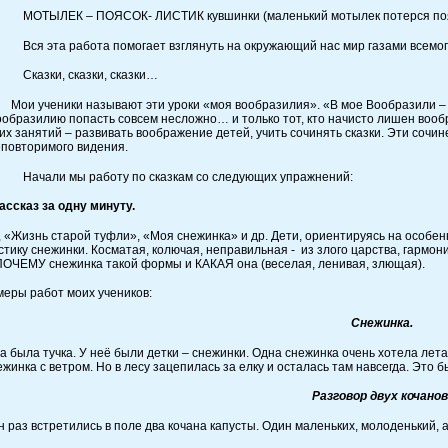
ОТЫЛЕК – ПОЯСОК- ЛИСТИК кувшинки (маленький мотылек потерся пояско
я эта работа помогает взглянуть на окружающий нас мир газами всемогу
казки, сказки, сказки…
и ученики называют эти уроки «моя вообразилия». «В мое Вообразили – та
образилию попасть совсем несложно… и только тот, кто начисто лишен вообра
их занятий – развивать воображение детей, учить сочинять сказки. Эти сочи
повторимого видения.
ачали мы работу по сказкам со следующих упражнений:
ассказ за одну минуту.
 «Жизнь старой туфли», «Моя снежинка» и др. Дети, ориентируясь на особе
тику снежинки. Косматая, колючая, неправильная - из злого царства, гармон
ПОЧЕМУ снежинка такой формы и КАКАЯ она (веселая, ленивая, злющая).
меры работ моих учеников:
Снежинка.
 тучка. У неё были детки – снежинки. Одна снежинка очень хотела летать.
жинка с ветром. Но в лесу зацепилась за елку и осталась там навсегда. Это 
Разговор двух кочанов
встретились в поле два кочана капусты. Один маленьких, молоденький, а 