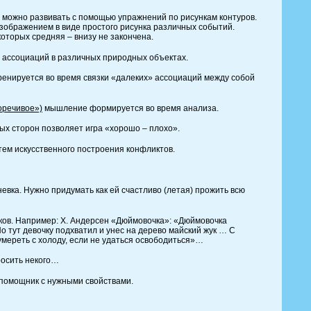
можно развивать с помощью упражнений по рисункам контуров.
зображением в виде простого рисунка различных событий.
которых средняя – внизу не закончена.
ссоциаций в различных природных объектах.
ренируется во время связки «далеких» ассоциаций между собой
оречивое»)
мышление формируется во время анализа.
 сторон позволяет игра «хорошо – плохо».
м искусственного построения конфликтов.
ка. Нужно придумать как ей счастливо (летая) прожить всю
. Например: Х. Андерсен «Дюймовочка»: «Дюймовочка
о тут девочку подхватил и унес на дерево майский жук … С
умереть с холоду, если не удаться освободиться»…
осить некого…
омощник с нужными свойствами.