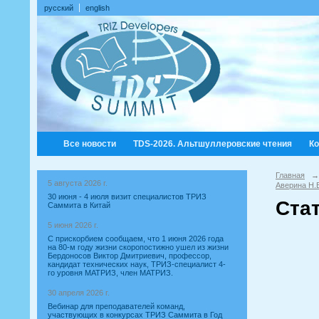
русский
english
Все новости
TDS-2026. Альтшуллеровские чтения
К
Главная
→
5 августа 2026 г.
Аверина Н.
30 июня - 4 июля визит специалистов ТРИЗ
Ста
Саммита в Китай
5 июня 2026 г.
С прискорбием сообщаем, что 1 июня 2026 года
на 80-м году жизни скоропостижно ушел из жизни
Бердоносов Виктор Дмитриевич, профессор,
кандидат технических наук, ТРИЗ-специалист 4-
го уровня МАТРИЗ, член МАТРИЗ.
30 апреля 2026 г.
Вебинар для преподавателей команд,
участвующих в конкурсах ТРИЗ Саммита в Год