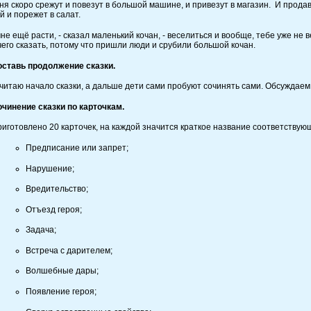
оро срежут и повезут в большой машине, и привезут в магазин. И продавцы
й и порежет в салат.
щё расти, - сказал маленький кочан, - веселиться и вообще, тебе уже не в
чего сказать, потому что пришли люди и срубили большой кочан.
оставь продолжение сказки.
читаю начало сказки, а дальше дети сами пробуют сочинять сами. Обсуждаем 
чинение сказки по карточкам.
иготовлено 20 карточек, на каждой значится краткое название соответству
Предписание или запрет;
Нарушение;
Вредительство;
Отъезд героя;
Задача;
Встреча с дарителем;
Волшебные дары;
Появление героя;