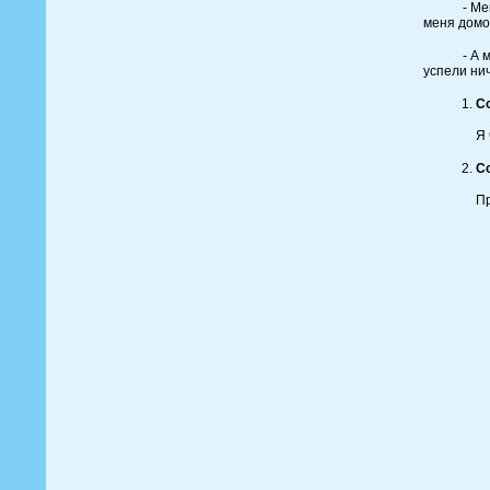
- Меня ск
меня домо
- А мне е
успели ни
С
Я 
Со
Пр