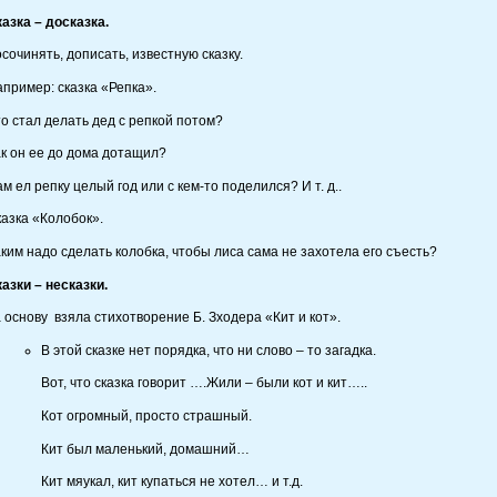
азка – досказка.
сочинять, дописать, известную сказку.
пример: сказка «Репка».
о стал делать дед с репкой потом?
к он ее до дома дотащил?
м ел репку целый год или с кем-то поделился? И т. д..
азка «Колобок».
ким надо сделать колобка, чтобы лиса сама не захотела его съесть?
азки – несказки.
 основу взяла стихотворение Б. Зходера «Кит и кот».
В этой сказке нет порядка, что ни слово – то загадка.
Вот, что сказка говорит ….Жили – были кот и кит…..
Кот огромный, просто страшный.
Кит был маленький, домашний…
Кит мяукал, кит купаться не хотел… и т.д.