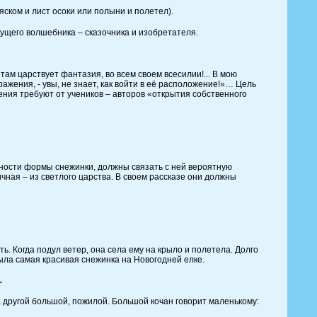
м и лист осоки или полыни и полетел).
щего волшебника – сказочника и изобретателя.
м царствует фантазия, во всем своем всесилии!... В мою
жения, - увы, не знает, как войти в её расположение!»… Цель
нения требуют от учеников – авторов «открытия собственного
нности формы снежинки, должны связать с ней вероятную
ичная – из светлого царства. В своем рассказе они должны
 Когда подул ветер, она села ему на крыло и полетела. Долго
была самая красивая снежинка на Новогодней елке.
.
другой большой, пожилой. Большой кочан говорит маленькому: