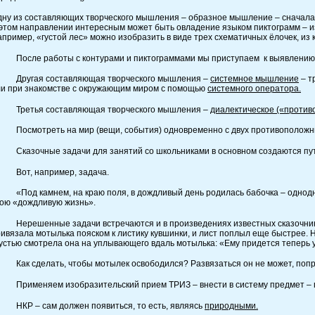
ну из составляющих творческого мышления – образное мышление – сначала 
этом направлении интересным может быть овладение языком пиктограмм – и
пример, «густой лес» можно изобразить в виде трех схематичных ёлочек, из 
осле работы с контурами и пиктограммами мы приступаем к выявлению а
ругая составляющая творческого мышления –
системное мышление
– т
ли при знакомстве с окружающим миром с помощью
системного оператора.
ретья составляющая творческого мышления –
диалектическое («против
осмотреть на мир (вещи, события) одновременно с двух противоположных
казочные задачи для занятий со школьниками в основном создаются путе
от, например, задача.
од камнем, на краю поля, в дождливый день родилась бабочка – одноднев
ою «дождливую жизнь».
ерешенные задачи встречаются и в произведениях известных сказочников
ивязала мотылька пояском к листику кувшинки, и лист поплыл еще быстрее. Н
устью смотрела она на уплывающего вдаль мотылька: «Ему придется теперь 
ак сделать, чтобы мотылек освободился? Развязаться он не может, попр
рименяем изобразительский прием ТРИЗ – внести в систему предмет – п
КР – сам должен появиться, то есть, являясь
природными.