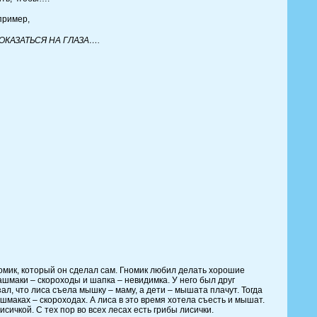
пример,
ОКАЗАТЬСЯ НА ГЛАЗА….
мик, который он сделал сам. Гномик любил делать хорошие
шмаки – скороходы и шапка – невидимка. У него был друг
зал, что лиса съела мышку – маму, а дети – мышата плачут. Тогда
шмаках – скороходах. А лиса в это время хотела съесть и мышат.
ичкой. С тех пор во всех лесах есть грибы лисички.