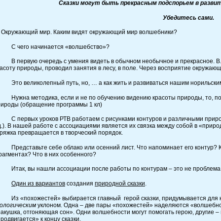
Сказки могут быть прекрасным подспорьем в развит
Убедитесь сами.
 Окружающий мир. Каким видят окружающий мир волшебники?
 чего начинается «волшебство»?
первую очередь с умения видеть в обычном необычное и прекрасное. В.А.
асоту природы, проводил занятия в лесу, в поле. Через восприятие окружаю
то великолепный путь, но, … а как жить и развиваться нашим норильски
жна методика, если и не по обучению видению красоты природы, то, по к
ироды (обращение программы 1 кл)
 первых уроков РТВ работаем с рисунками контуров и различными природн
д.). В нашей работе с ассоциациями является их связка между собой в «прир
ряжка превращается в творческий порядок.
едставьте себе облако или осенний лист. Что напоминает его контур? Ка
агментах? Что в них особенного?
так, вы нашли ассоциации после работы по контурам – это не проблема
Один из вариантов
создания
природной сказки
.
з «похожестей» выбирается главный герой сказки, придумывается для нег
кологическим
уклоном. Одна – две пары «похожестей» наделяются «волшебно
акушка, отгоняющая сон». Одни волшебности могут помогать герою, другие –
родвигается» к концу сказки.