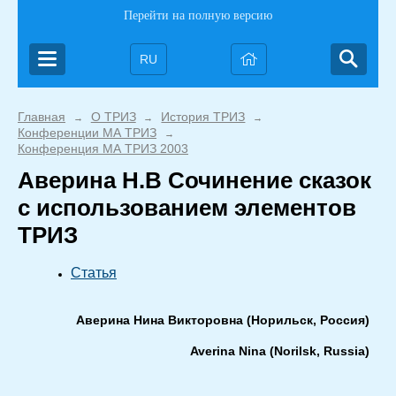
Перейти на полную версию
RU
Главная
О ТРИЗ
История ТРИЗ
→
→
→
Конференции МА ТРИЗ
→
Конференция МА ТРИЗ 2003
Аверина Н.В Сочинение сказок
с использованием элементов
ТРИЗ
Статья
Аверина Нина Викторовна (Норильск, Россия)
Averina
Nina
(
Norilsk
,
Russia
)