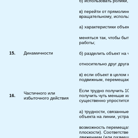
б) использовать ролики, ша
в) перейти от прямолинейно
вращательному, использова
а) характеристики объекта 
меняться так, чтобы быть о
работы;
15.
Динамичности
б) разделить объект на час
относительно друг друга;
в) если объект в целом непо
подвижным, перемещающим
Если трудно получить 100% 
Частичного или
16.
получить чуть меньше или чу
избыточного действия
существенно упростится.
а) трудности, связанные с 
объекта на линии, устраняю
возможность перемещаться в
плоскости). Соответственно,
движением (или размещение