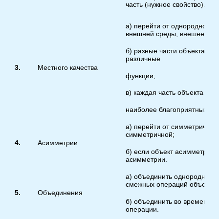
часть (нужное свойство).
а) перейти от однородной ст
внешней среды, внешнего во
б) разные части объекта до
различные
3.
Местного качества
функции;
в) каждая часть объекта дол
наиболее благоприятных для
а) перейти от симметричной
симметричной;
4.
Асимметрии
б) если объект асимметричн
асимметрии.
а) объединить однородные 
смежных операций объекты;
5.
Объединения
б) объединить во времени 
операции.