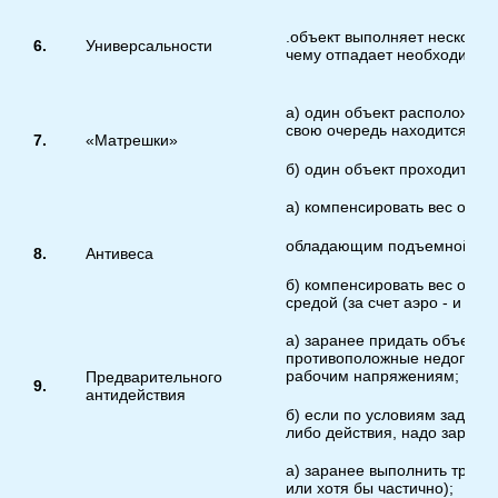
.объект выполняет нескольк
6.
Универсальности
чему отпадает необходимост
а) один объект расположен в
свою очередь находится внут
7.
«Матрешки»
б) один объект проходит чер
а) компенсировать вес объе
обладающим подъемной сил
8.
Антивеса
б) компенсировать вес объе
средой (за счет аэро - и ги
а) заранее придать объекту
противоположные недопуст
рабочим напряжениям;
Предварительного
9.
антидействия
б) если по условиям задачи
либо действия, надо заране
а) заранее выполнить требу
или хотя бы частично);