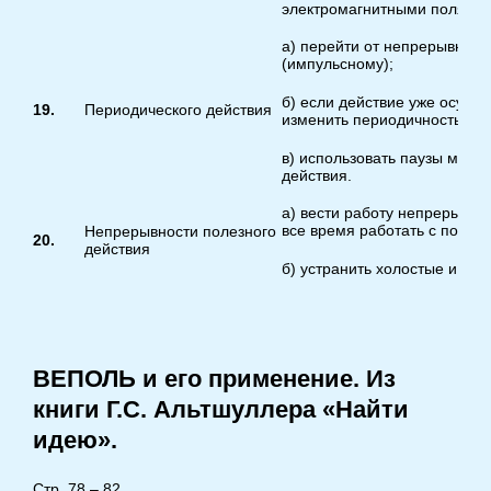
электромагнитными полями.
а) перейти от непрерывного
(импульсному);
б) если действие уже осуще
19.
Периодического действия
изменить периодичность;
в) использовать паузы межд
действия.
а) вести работу непрерывно
все время работать с полной
Непрерывности полезного
20.
действия
б) устранить холостые и пр
ВЕПОЛЬ и его применение. Из
книги Г.С. Альтшуллера «Найти
идею».
Стр. 78 – 82