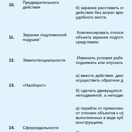
Предварительного
10.
действия
б) заранее расставить объек
действие без затрат времени
удобного места.
Компенсировать относитель
Заранее подложенной
11.
объекта заранее подготовл
подушки"
средствами.
Изменить условия работы та
12.
Эквипотенциальности
поднимать или опускать объе
а) вместо действия, диктуем
осуществить обратное дейст
13.
«Наоборот»
б) сделать движущуюся част
неподвижной, а неподвижну
а) перейти от прямолинейны
от плоских объектов к сфери
выполненных в виде куба и
конструкциям;
14.
Сфероидальности