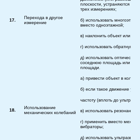
плоскости, устраняются при 
трех измерениях;
Перехода в другое
б) использовать многоэтажн
17.
измерение
вместо одноэтажной;
в) наклонить объект или поло
г) использовать обратную с
д) использовать оптические
соседнюю площадь или на 
площади.
а) привести объект в колеб
б) если такое движение уже 
частоту (вплоть до ультразву
Использование
18.
в) использовать резонансную
механических колебаний
г) применить вместо механи
вибраторы;
д) использовать ультразвук