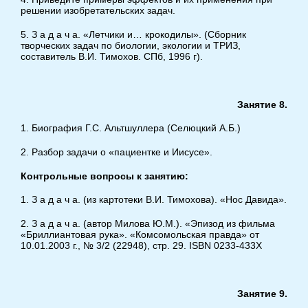
решении изобретательских задач.
5. З а д а ч а. «Летчики и… крокодилы». (Сборник
творческих задач по биологии, экологии и ТРИЗ,
составитель В.И. Тимохов. СПб, 1996 г).
Занятие 8.
1. Биография Г.С. Альтшуллера (Селюцкий А.Б.)
2. Разбор задачи о «пациентке и Иисусе».
Контрольные вопросы к занятию:
1. З а д а ч а. (из картотеки В.И. Тимохова). «Нос Давида».
2. З а д а ч а. (автор Милова Ю.М.). «Эпизод из фильма
«Бриллиантовая рука». «Комсомольская правда» от
10.01.2003 г., № 3/2 (22948), стр. 29. ISBN 0233-433Х
Занятие 9.