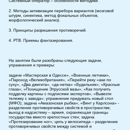
Системный оператор – особенности методики.
2. Методы активизации перебора вариантов (мозговой
штурм, синектика, метод фокальных объектов,
морфологический анализ).
3. Принципы разрешения противоречий.
4. РТВ. Приемы фантазирования.
На занятии были разобраны следующие задачи,
упражнения и примеры:
задачи «Мастерская в Одессе», «Военные летчики»,
«Пароход «Великобритания», «Перейти реку «аки по
суху», «Два джигита», «да-нетка» «Будильник»; «Красные
глаза»; «Похищение Этрусской вазы»; «Как получить
подделку картины с подписями экспертов»; «Вывезти
тележку с завода»; упражнение придумать новый стол
(МФО); задача «Амазонская рыбка»; «Винт у Карлсона» -
разделение противоречивых свойств в пространстве;
выход в надсистему – армия, охраняющая границы
государства вместо крепостных стен; задача
«Протезирование ног»; цепь у велосипеда – разделение
противоречивых свойств между системой и