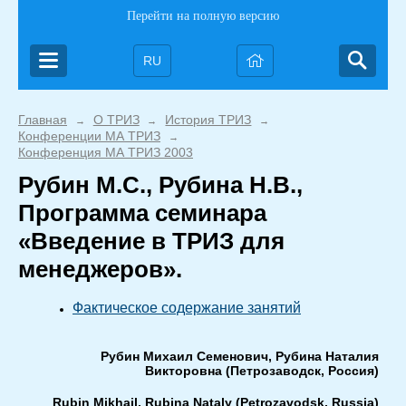
Перейти на полную версию
RU
Главная
О ТРИЗ
История ТРИЗ
→
→
→
Конференции МА ТРИЗ
→
Конференция МА ТРИЗ 2003
Рубин М.С., Рубина Н.В.,
Программа семинара
«Введение в ТРИЗ для
менеджеров».
Фактическое содержание занятий
Рубин Михаил Семенович, Рубина Наталия
Викторовна (Петрозаводск, Россия)
Rubin
Mikhail
,
Rubina
Nataly
(
Petrozavodsk
,
Russia
)