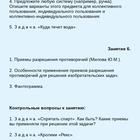
4. Предложите любую систему (например, ручка).
Опишите варианты этого предмета для коллективного
пользования, индивидуального пользования и
коллективно-индивидуального пользования.
5. З а д а ч а. «Куда течет вода».
Занятие 6.
1. Приемы разрешения противоречий (Милова Ю.М.).
2. Особенности применения приемов разрешения
противоречий для решения изобретательских задач.
3. Фантограмма.
Контрольные вопросы к занятию:
1. З а д а ч а. «Спрятать спирт». Как быть? Какие приемы
вы применяли при решении этой задачи?
2. З а д а ч а. «Кролики «Рекс».