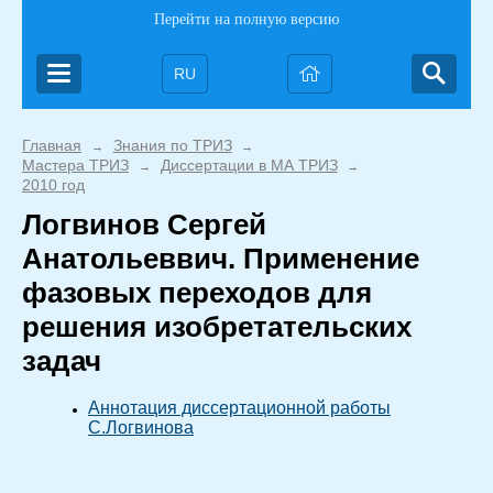
Перейти на полную версию
RU
Главная
Знания по ТРИЗ
→
→
Мастера ТРИЗ
Диссертации в МА ТРИЗ
→
→
2010 год
Логвинов Сергей
Анатольеввич. Применение
фазовых переходов для
решения изобретательских
задач
Аннотация диссертационной работы
С.Логвинова