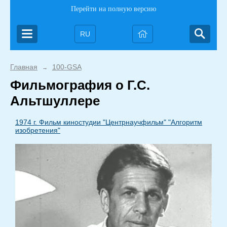
Перейти на полную версию
RU
Главная
100-GSA
→
Фильмография о Г.С.
Альтшуллере
1974 г. Фильм киностудии "Центрнаучфильм" "Алгоритм
изобретения"