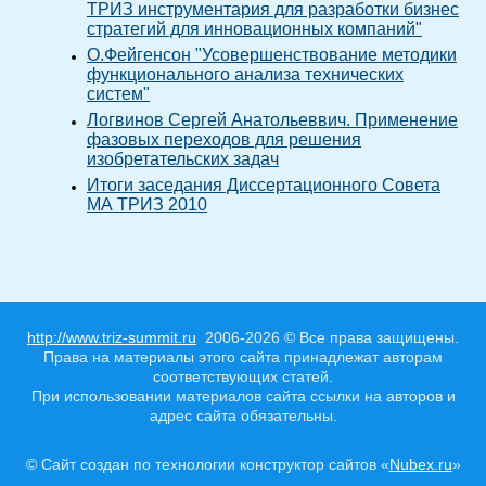
ТРИЗ инструментария для разработки бизнес
стратегий для инновационных компаний"
О.Фейгенсон "Усовершенствование методики
функционального анализа технических
систем"
Логвинов Сергей Анатольеввич. Применение
фазовых переходов для решения
изобретательских задач
Итоги заседания Диссертационного Совета
МА ТРИЗ 2010
http://www.triz-summit.ru
2006-2026 © Все права защищены.
Права на материалы этого сайта принадлежат авторам
соответствующих статей.
При использовании материалов сайта ссылки на авторов и
адрес сайта обязательны.
© Сайт создан по технологии конструктор сайтов «
Nubex.ru
»