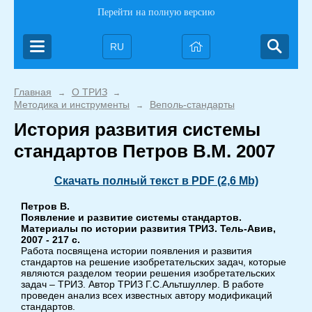
Перейти на полную версию
RU
Главная
О ТРИЗ
→
→
Методика и инструменты
Веполь-стандарты
→
История развития системы
стандартов Петров В.М. 2007
Скачать полный текст в PDF (2,6 Mb)
Петров В.
Появление и развитие системы стандартов.
Материалы по истории развития ТРИЗ. Тель-Авив,
2007 - 217 с.
Работа посвящена истории появления и развития
стандартов на решение изобретательских задач, которые
являются разделом теории решения изобретательских
задач – ТРИЗ. Автор ТРИЗ Г.С.Альтшуллер. В работе
проведен анализ всех известных автору модификаций
стандартов.