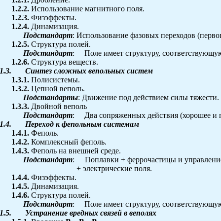
1.2.2.
Использование магнитного поля.
1.2.3.
Физэффекты.
1.2.4.
Динамизация.
Подстандарт
: Использование фазовых переходов (первог
1.2.5.
Структура полей.
Подстандарт
:
Поле имеет структуру, соответствующую
1.2.6.
Структура веществ.
1.3.
Синтез сложных вепольных систем
1.3.1.
Полисистемы.
1.3.2.
Цепной веполь.
Подстандарты
:
Движение под действием силы тяжести. 
1.3.3.
Двойной веполь
Подстандарт
:
Два сопряженных действия (хорошее и 
1.4.
Переход к фепольным системам
1.4.1.
Феполь.
1.4.2.
Комплексный феполь.
1.4.3.
Феполь на внешней среде.
Подстандарт
:
Поплавки + феррочастицы и управлени
+ электрические поля.
1.4.4.
Физэффекты.
1.4.5.
Динамизация.
1.4.6.
Структура полей.
Подстандарт
:
Поле имеет структуру, соответствующую
1.5.
Устранение вредных связей в веполях