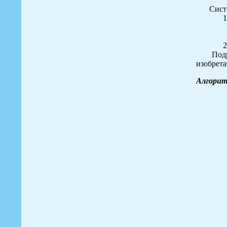
Сист
1
2
Под
изобрета
Алгорит