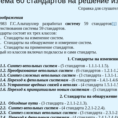
ема 60 стандартов на решение и
Справка для слушате
оображения
983 Г.С.Альтшуллер разработал
систему
59 стандартов
[1]
нствования системы 59 стандартов.
дарты состоят их трех классов:
.
Стандарты на изменение систем.
.
Стандарты на обнаружение и измерение систем.
.
Стандарты на применение стандартов.
ый из классов включал подклассы и сами стандарты.
1. Стандарты на изменени
1.1.
Синтез вепольных систем
- (5 стандартов - 1.1.1-1.1.5).
1.2.
Преобразование вепольных систем
- (6 стандартов - 1.2.1-1.2
1.3.
Синтез сложных вепольных систем
- (3 стандарта - 1.3.1-1.
1.4.
Переход к фепольным системам
- (6 стандартов - 1.4.1-1.4.6
1.5.
Устранение вредных связей в веполях
- (4 стандарта 1.5.1-1.
1.6.
Переход к принципиально новым системам
- (5 стандартов -
2. Стандарты на обнаружение
2.1.
Обходные пути
- (3 стандарта - 2.1.1-2.1.3).
2.2.
Синтез вепольных систем
- (4 стандарта 2.2.1-2.2.4).
2.3.
Синтез сложных вепольных систем
- (3 стандарта - 2.3.1-2.
2.4.
Переход к фепольным системам
- (4 стандарта - 2.4.1-2.4.4)