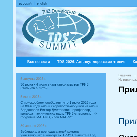
русский
english
Все новости
TDS-2026. Альтшуллеровские чтения
К
Главная
→
5 августа 2026 г.
История ра
30 июня - 4 июля визит специалистов ТРИЗ
При
Саммита в Китай
5 июня 2026 г.
С прискорбием сообщаем, что 1 июня 2026 года
на 80-м году жизни скоропостижно ушел из жизни
Бердоносов Виктор Дмитриевич, профессор,
кандидат технических наук, ТРИЗ-специалист 4-
го уровня МАТРИЗ, член МАТРИЗ.
Прил
30 апреля 2026 г.
Вебинар для преподавателей команд,
участвующих в конкурсах ТРИЗ Саммита в Год