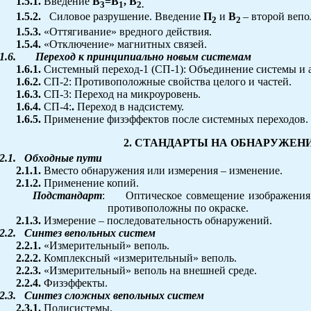
1.5.1.
Введение
В
=В
, В
3
1
2.
1.5.2.
Силовое разрушение. Введение
П
и
В
– второй веп
2
2
1.5.3.
«Оттягивание» вредного действия.
1.5.4.
«Отключение» магнитных связей.
1.6.
Переход к принципиально новым системам
1.6.1.
Системный переход-1 (СП-1): Объединение системы и 
1.6.2.
СП-2: Противоположные свойства целого и частей.
1.6.3.
СП-3: Переход на микроуровень.
1.6.4.
СП-4:
.
Переход в надсистему.
1.6.5.
Применение физэффектов после системных переходов.
2. СТАНДАРТЫ НА ОБНАРУЖЕН
2.1.
Обходные пути
2.1.1.
Вместо обнаружения или измерения – изменение.
2.1.2.
Применение копий.
Подстандарт
:
Оптическое совмещение изображения 
противоположны по окраске.
2.1.3.
Измерение – последовательность обнаружений.
2.2.
Синтез вепольных систем
2.2.1.
«Измерительный» веполь.
2.2.2.
Комплексный «измерительный» веполь.
2.2.3.
«Измерительный» веполь на внешней среде.
2.2.4.
Физэффекты.
2.3.
Синтез сложных вепольных систем
2.3.1.
Полисистемы.