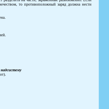
ричеством, то противоположный заряд должна нести
ена.
лей.
в надсистему
от).