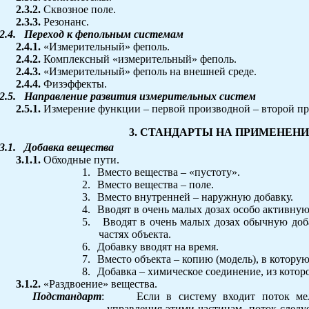
2.3.2.
Сквозное поле.
2.3.3.
Резонанс.
2.4.
Переход к фепольным системам
2.4.1.
«Измерительный» феполь.
2.4.2.
Комплексный «измерительный» феполь.
2.4.3.
«Измерительный» феполь на внешней среде.
2.4.4.
Физэффекты.
2.5.
Направление развития измерительных систем
2.5.1.
Измерение функции – первой производной – второй пр
3. СТАНДАРТЫ НА ПРИМЕНЕН
3.1.
Добавка вещества
3.1.1.
Обходные пути.
1.
Вместо вещества – «пустоту».
2.
Вместо вещества – поле.
3.
Вместо внутренней – наружную добавку.
4.
Вводят в очень малых дозах особо активную
5.
Вводят в очень малых дозах обычную доба
частях объекта.
6.
Добавку вводят на время.
7.
Вместо объекта – копию (модель), в котору
8.
Добавка – химическое соединение, из котор
3.1.2.
«Раздвоение» вещества.
Подстандарт
:
Если в систему входит поток ме
управления этими частицам, поток следу