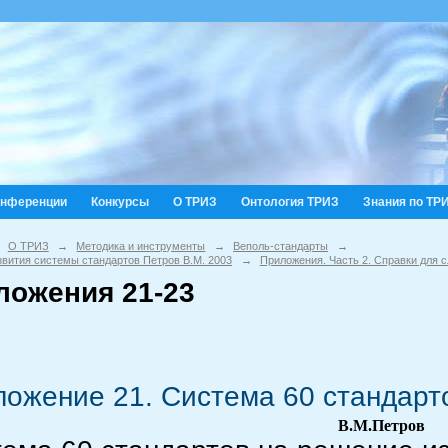
онференции
Конкурсы
О ТРИЗ
Онтология ТРИЗ
Знания по ТР
О ТРИЗ
→
Методика и инструменты
→
Веполь-стандарты
→
звития системы стандартов Петров В.М. 2003
→
Приложения. Часть 2. Справки для 
ложения 21-23
ожение 21. Система 60 стандарт
В.М.Петров