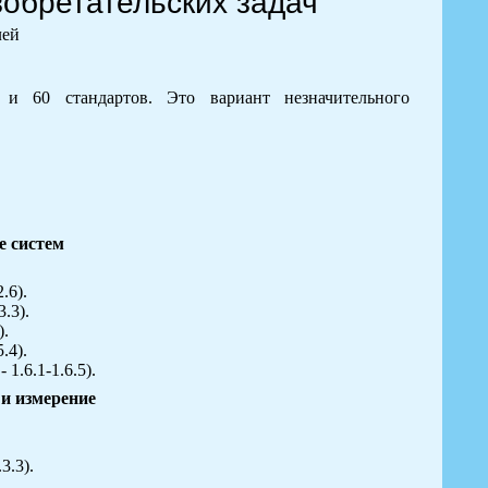
зобретательских задач
лей
и 60 стандартов. Это вариант незначительного
е систем
.6).
3.3).
).
5.4).
 1.6.1-1.6.5).
 и измерение
3.3).
.