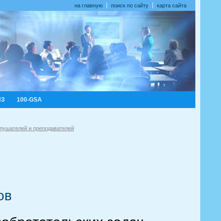
на главную
поиск по сайту
карта сайта
ИЗ
100-GSA
слушателей и преподавателей
ов