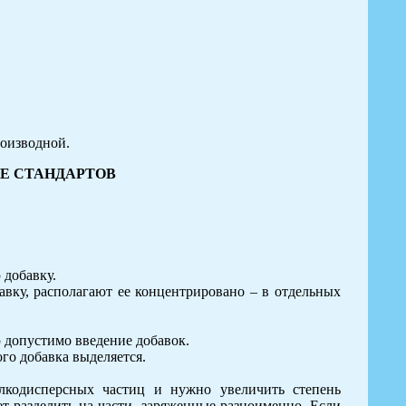
оизводной.
ИЕ СТАНДАРТОВ
 добавку.
вку, располагают ее концентрировано – в отдельных
ю допустимо введение добавок.
ого добавка выделяется.
лкодисперсных частиц и нужно увеличить степень
ет разделить на части, заряженные разноименно. Если