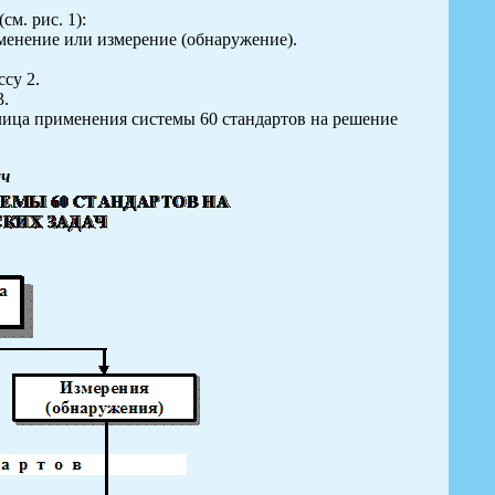
м. рис. 1):
зменение или измерение (обнаружение).
су 2.
3.
лица применения системы 60 стандартов на решение
ач