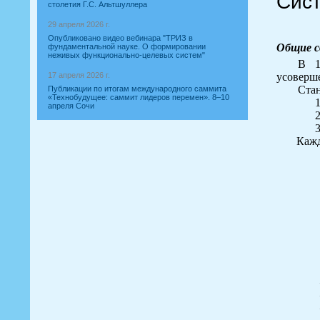
Сист
столетия Г.С. Альтшуллера
29 апреля 2026 г.
Опубликовано видео вебинара "ТРИЗ в
Общие с
фундаментальной науке. О формировании
неживых функционально-целевых систем"
В 1
усоверше
17 апреля 2026 г.
Стан
Публикации по итогам международного саммита
«Технобудущее: саммит лидеров перемен». 8–10
1
апреля Сочи
2
3
Кажд