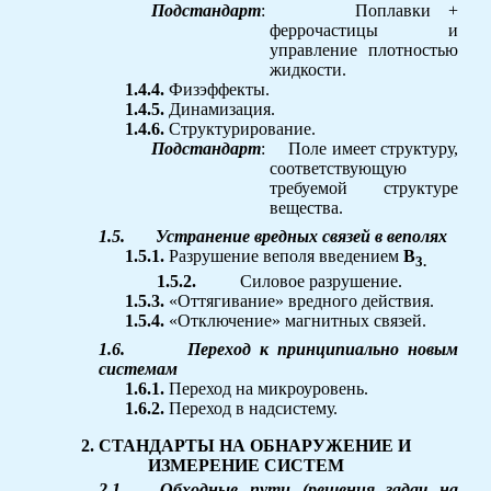
Подстандарт
:
Поплавки +
феррочастицы и
управление плотностью
жидкости.
1.4.4.
Физэффекты.
1.4.5.
Динамизация.
1.4.6.
Структурирование.
Подстандарт
:
Поле имеет структуру,
соответствующую
требуемой структуре
вещества.
1.5.
Устранение вредных связей в веполях
1.5.1.
Разрушение веполя введением
В
3.
1.5.2.
Силовое разрушение.
1.5.3.
«Оттягивание» вредного действия.
1.5.4.
«Отключение» магнитных связей.
1.6.
Переход к принципиально новым
системам
1.6.1.
Переход на микроуровень.
1.6.2.
Переход в надсистему.
2. СТАНДАРТЫ НА ОБНАРУЖЕНИЕ И
ИЗМЕРЕНИЕ СИСТЕМ
2.1.
Обходные пути (решения задач на