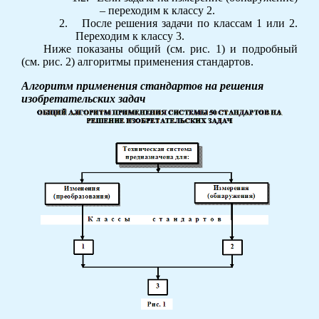
– переходим к классу 2.
2.
После решения задачи по классам 1 или 2.
Переходим к классу 3.
Ниже показаны общий (см. рис. 1) и подробный
(см. рис. 2) алгоритмы применения стандартов.
Алгоритм применения стандартов на решения
изобретательских задач