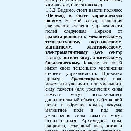
химическое, биологическое).
1.3.2.
Видимо, стоит ввести подкласс
«
Переход к более управляемым
полям
». На мой взгляд, тенденция
увеличения степени управляемости
полей следующая: Переход от
гравитационного
к
механическому
,
температурному
,
акустическому
,
магнитному
,
электрическому
,
электромагнитному
(весь сектор
частот),
оптическому
,
химическому
,
биологическому.
Каждое из полей
имеет свою тенденцию увеличения
степени управляемости. Приведем
примеры.
Гравитационное
поле
может или увеличить или уменьшить
силу тяжести (для увеличения силы
тяжести могут использоваться
дополнительный объект, набегающий
поток и обратное крыло, вакуум,
магнитное поле и т.д.; для
уменьшения силы тяжести могут
использоваться Архимедова сила,
например, воздушный шар, поток и