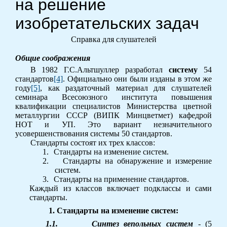
на решение
изобретательских задач
Справка для слушателей
Общие соображения
В 1982 Г.С.Альтшуллер разработал
систему
54
стандартов
[4]
. Официально они были изданы в этом же
году
[5]
, как раздаточный материал для слушателей
семинара Всесоюзного института повышения
квалификации специалистов Министерства цветной
металлургии СССР (ВИПК
Минцветмет)
кафедрой
НОТ и УП. Это вариант незначительного
усовершенствования системы 50 стандартов.
Стандарты состоят их трех классов:
1.
Стандарты на изменение систем.
2.
Стандарты на обнаружение и измерение
систем.
3.
Стандарты на применение стандартов.
Каждый из классов включает подклассы и сами
стандарты.
1. Стандарты на изменение систем:
1.1.
Синтез вепольных систем
- (5