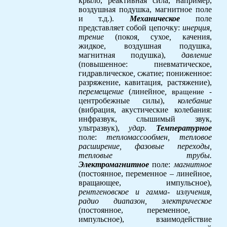
крыло, реактивная сила, например,
воздушная подушка, магнитное поле
и т.д.).
Механическое
поле
представляет собой цепочку:
инерция,
трение
(покоя
,
сухое
,
качения,
жидкое, воздушная подушка,
магнитная подушка),
давление
(повышенное: пневматическое,
гидравлическое
,
сжатие; пониженное:
разряжение, кавитация, растяжение),
перемещение
(линейное
,
вращение -
центробежные силы),
колебание
(в
ибрация,
акустические колебания:
и
нфразвук, слышимый звук,
ультразвук),
удар.
Температурное
поле:
тепломассообмен, тепловое
расширение, фазовые переходы,
тепловые трубы.
Электромагнитное
поле:
магнитное
(постоянное, переменное – линейное,
вращающее, импульсное),
рентгеновское и гамма- излучения,
радио диапазон,
электрическое
(постоянное, переменное,
импульсное), взаимодействие