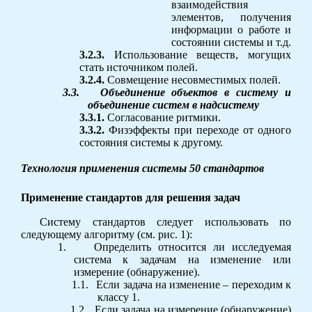
взаимодействия
элементов, получения
информации о работе и
состоянии системы и т.д.
3.2.3.
Использование веществ, могущих
стать источником полей.
3.2.4.
Совмещение несовместимых полей.
3.3.
Объединение объектов в систему и
объединение систем в надсистему
3.3.1.
Согласование ритмики.
3.3.2.
Физэффекты при переходе от одного
состояния системы к другому.
Технология применения системы 50 стандартов
Применение стандартов для решения задач
Систему стандартов следует использовать по
следующему алгоритму (см. рис. 1):
1.
Определить относится ли исследуемая
система к задачам на изменение или
измерение (обнаружение).
1.1.
Если задача на изменение – переходим к
классу 1.
1.2.
Если задача на измерение (обнаружение)