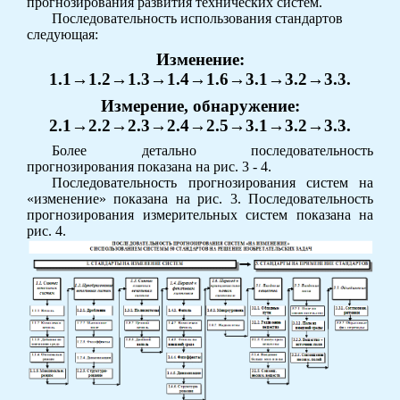
прогнозирования развития технических систем.
Последовательность использования стандартов
следующая:
Изменение:
1.1→1.2→1.3→1.4→1.6→3.1→3.2→3.3.
Измерение, обнаружение:
2.1→2.2→2.3→2.4→2.5→3.1→3.2→3.3.
Более детально последовательность
прогнозирования показана на рис. 3 - 4.
Последовательность прогнозирования систем на
«изменение» показана на рис. 3. Последовательность
прогнозирования измерительных систем показана на
рис. 4.