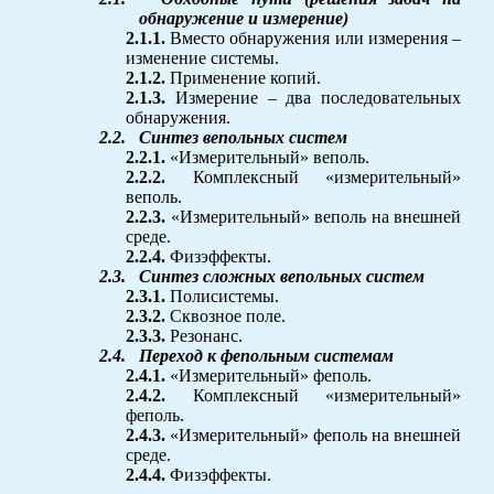
обнаружение и измерение)
2.1.1.
Вместо обнаружения или измерения –
изменение системы.
2.1.2.
Применение копий.
2.1.3.
Измерение – два последовательных
обнаружения.
2.2.
Синтез вепольных систем
2.2.1.
«Измерительный» веполь.
2.2.2.
Комплексный «измерительный»
веполь.
2.2.3.
«Измерительный» веполь на внешней
среде.
2.2.4.
Физэффекты.
2.3.
Синтез сложных вепольных систем
2.3.1.
Полисистемы.
2.3.2.
Сквозное поле.
2.3.3.
Резонанс.
2.4.
Переход к фепольным системам
2.4.1.
«Измерительный» феполь.
2.4.2.
Комплексный «измерительный»
феполь.
2.4.3.
«Измерительный» феполь на внешней
среде.
2.4.4.
Физэффекты.