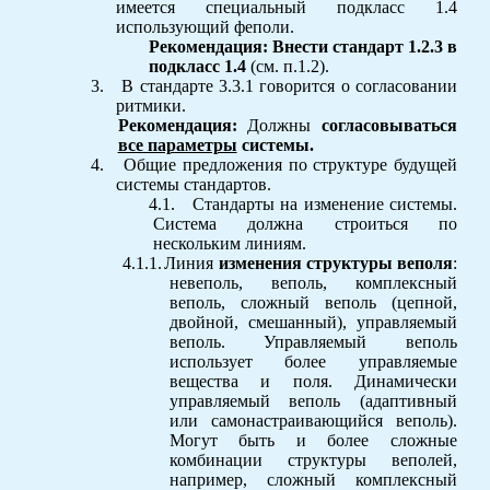
имеется специальный подкласс 1.4
использующий феполи.
Рекомендация: Внести стандарт 1.2.3 в
подкласс 1.4
(см. п.1.2).
3.
В стандарте 3.3.1 говорится о согласовании
ритмики.
Рекомендация:
Должны
согласовываться
все параметры
системы.
4.
Общие предложения по структуре будущей
системы стандартов.
4.1.
Стандарты на изменение системы.
Система должна строиться по
нескольким линиям.
4.1.1.
Линия
изменения структуры веполя
:
невеполь, веполь, комплексный
веполь, сложный веполь (цепной,
двойной, смешанный), управляемый
веполь. Управляемый веполь
использует более управляемые
вещества и поля. Динамически
управляемый веполь (адаптивный
или самонастраивающийся веполь).
Могут быть и более сложные
комбинации структуры веполей,
например, сложный комплексный