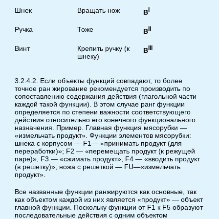
Шнек
Вращать нож
I
В
Ручка
Тоже
I
I
В
Винт
Крепить ручку (к
I
II
В
шнеку)
3.2.4.2. Если объекты функций совпадают, то более
точное ран жирование рекомендуется производить по
сопоставлению содержания действия (глагольной части
каждой такой функции). В этом случае ранг функции
определяется по степени важности соответствующего
действия относительно его конечного функционального
назначения. Пример. Главная функция мясорубки —
«измельчать продукт». Функции элементов мясорубки:
шнека с корпусом — F1— «принимать продукт (для
переработки)»; F2 — «перемещать продукт (к режущей
паре)», F3 — «сжимать продукт», F4 — «вводить продукт
(в решетку)»; ножа с решеткой — FU—«измельчать
продукт».
Все названные функции ранжируются как основные, так
как объектом каждой из них является «продукт» — объект
главной функции. Поскольку функции от F1 к F5 образуют
последовательные действия с одним объектом