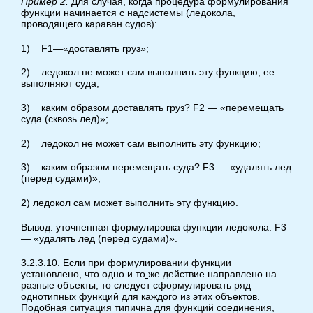
Пример
2.
Для случая, когда процедура формулирования
функции начинается с надсистемы (ледокола,
проводящего караван судов):
1) F1—«доставлять груз»;
2) ледокол не может сам выполнить эту функцию, ее
выполняют суда;
3) каким образом доставлять груз? F2 — «перемещать
суда (сквозь лед)»;
2) ледокол не может сам выполнить эту функцию;
3) каким образом перемещать суда? F3 — «удалять лед
(перед судами)»;
2) ледокол сам может выполнить эту функцию.
Вывод: уточненная формулировка функции ледокола: F3
— «удалять лед (перед судами)».
3.2.3.10. Если при формулировании функции
установлено, что одно и то
же действие направлено на
разные объекты, то следует сформулировать ряд
однотипных функций для каждого из этих объектов.
Подобная ситуация типична для функций соединения,