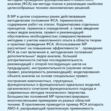
анализа (ФСА) как метода поиска и реализации наиболее
целесообразных технико-экономических решений.
В MP в целом сохранены ранее действовавшие
методические положения ФСА, терминология,
содержание работ на этапах. Корректировка отдельных
принципов, терминов и определений, а также введение
новых видов анализа, правил и рекомендаций
обусловлены необходимостью совершенствования
методики с учетом накопленного опыта в области теории
и практики проведения ФСА. Использование MP
рассчитано' на повышение эффективности '.. проведения
ФСА за счет включения в, методические положения
дополнительных" видов анализа, большей
алгоритмичности (четкая последовательность
рекомендаций с опорой последующих шагов на
предыдущие); инструментальности (наличие четких
правил, реализуемость рекомендаций); моделирования
объекта анализа на основе специальных правил,
^
построения компонентных, структурных,
функциональных и функционально-идеальных моделей,
органического сочетания функционального подхода и
современных методов технического творчества.
Большинство положений MP проиллюстрировано
многочисленными примерами из разных областей
техники. В приложении приводится пример ФСА аппарата
АМО-4, раскрывающий практическую применимость