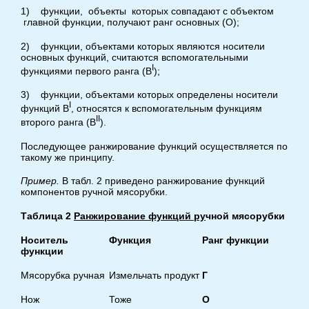
1) функции, объекты которых совпадают с объектом
главной функции, получают ранг основных (О);
2) функции, объектами которых являются носители
основных функций, считаются вспомогательными
I
функциями первого ранга (В
);
3) функции, объектами которых определены носители
I
функций В
, относятся к вспомогательным функциям
II
второго ранга (В
).
Последующее ранжирование функций осуществляется по
такому же принципу.
Пример.
В табл. 2 приведено ранжирование функций
компонентов ручной мясорубки.
Таблица
2
Ранжирование
функций
ру
чной
мясорубки
Носитель
Функция
Ранг
функции
функции
Мясорубка ручная
Измельчать продукт
Г
Нож
Тоже
О