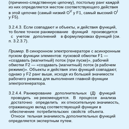
(причинно-следственную цепочку), постольку ранг каждой
из них определяется местом соответствующего действия
V
I
в этой цепочке (самый низкий O
у F1, самый высокий О
у F5).
3.2.4.3. Если совпадают и объекты, и действия функций,
то более точное ранжирование функций производится
с учетом дополнений в формулировках функций (см.
п. 3.2.3.7).
Пример.
В синхронном электрогенераторе с асинхронным
пуском функции элементов: пусковой обмотки F1 —
«создавать (магнитный) поток (при пуске)», рабочей
обмотки F2 — «создавать (магнитный) поток (в рабочем
режиме)». Объекты и действия этих функций совпадают,
однако у F2 ранг выше, исходя из большей значимости
рабочего режима для выполнения главной функции
электрогенератора.
3.2.4.4. Ранжирование дополнительных (Д) функций
проводить не рекомендуется. В процессе анализа
достаточно определить их относительную значимость,
отражающую вклад соответствующей функции в
обеспечение потребительских свойств объекта.
Относи тельная значимость дополнительных функций
определяется экспертным путем.