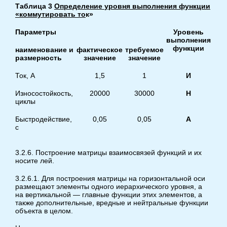
Таблица
3
Определение
уровня
выполнения
функции
«коммутировать
то
к»
Параметры
Уровень
выполнения
функции
наименование
и
фактическое
требуемое
размерность
значение
значение
Ток, А
1,5
1
И
Износостойкость,
20000
30000
Н
циклы
Быстродействие,
0,05
0,05
А
с
3.2.6. Построение матрицы взаимосвязей функций и их
носите лей.
3.2.6.1. Для построения матрицы на горизонтальной оси
размещают элементы одного иерархического уровня, а
на вертикальной — главные функции этих элементов, а
также дополнительные, вредные и нейтральные функции
объекта в целом.