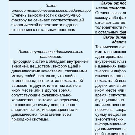
Закон относите
Закон
независимости ад
относительной
независимости
адаптации
Степень выносливост
Степень выносливости к какому-либо
какому-либо фактору
фактору не означает соответствующей
означает соответст
экологической валентности вида по
толерантности по от
отношению к остальным факторам.
к остальным фактора
Закон динамиче
адаптации
Техническая система
Закон внутреннего динамического
иметь возможность
равновесия.
адаптироваться при
Природная система обладает внутренней
внутренних или внеш
энергией, веществом, информацией и
изменениях вещества
динамическими качествами, связанными
энергии и информаци
между собой настолько, что любое
изменение одного их 
изменение одного их этих показателей
показателей вызывае
вызывает в других или в том же, но в
других или в том же,
ином месте или в другое время,
ином месте или в др
сопутствующие функционально-
время, сопутствующ
количественные такие же перемены,
функционально-
сохраняющие сумму вещественно-
количественные таки
энергетических, информационных и
перемены, сохраняю
динамических показателей всей
сумму вещественно-
природной системы.
энергетических,
информационных и
динамических показа
всей технической си