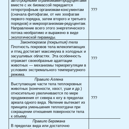
автотрофными огранизмами-продуцентами
вместе с их биомассой передается
гетеротрофным организмам-консументам
???
(сначала фитофагам, от них зоофагам
первого порядка, затем второго и третьего
порядков) и микроорганизмам-редуцентам.
Направление всего этого энергетического
потока необратимо и выражено в виде
экологической пирамиды.
Закон
покровов (покрытия) тела
Плотность покровов тела млекопитающих
и птиц достигает максимума в холодных и
засушливых областях. Эта особенность
???
отражает своеобразные адаптации
животных — механизмы терморегуляции в
условиях экстремального температурного
режима.
Правило Аллена
Выступающие части тела теплокровных
животных (конечности, хвост, уши и др.)
относительно увеличиваются по мере
продвижения от севера к югу в пределах
???
ареала одного вида. Явление вытекает из
принципа уменьшения теплоотдачи при
сокращении отношения поверхности тела
к объему.
Правило Бергмана
В пределах вида или достаточно