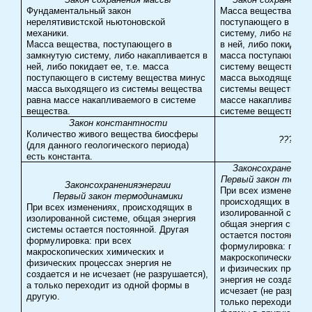
Фундаментальный закон
Масса вещества,
нерелятивистской ньютоновской
поступающего в зам
механики.
систему, либо накап
Масса вещества, поступающего в
в ней, либо покидает 
замкнутую систему, либо накапливается в
масса поступающего
ней, либо покидает ее, т.е. масса
систему вещества м
поступающего в систему вещества минус
масса выходящего и
масса выходящего из системы вещества
системы вещества р
равна массе накапливаемого в системе
массе накапливаемог
вещества.
системе вещества.
Закон константности
Количество живого вещества биосферы
???
(для данного геологического периода)
есть константа.
Закон
сохранения
э
П
ервый закон термо
Закон
сохранения
энергии
При всех изменениях
П
ервый закон термодинамики
происходящих в
При всех изменениях, происходящих в
изолированной систе
изолированной системе, общая энергия
общая энергия сист
системы остается постоянной. Другая
остается постоянной.
формулировка: при всех
формулировка: при в
макроскопических химических и
макроскопических хи
физических процессах энергия не
и физических процес
создается и не исчезает (не разрушается),
энергия не создается
а только переходит из одной формы в
исчезает (не разруша
другую.
только переходит из