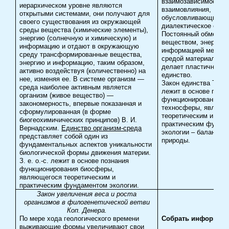
взаимозависимости и
иерархическом уровне являются
взаимовлияния,
открытыми системами, они получают для
обусловливающие и
своего существования из окружающей
диалектическое един
среды вещества (химические элементы),
Постоянный обмен
энергию (солнечную и химическую) и
веществом, энергией
информацию и отдают в окружающую
информацией между 
среду трансформированные вещества,
средой материализуе
энергию и информацию, таким образом,
делает пластичным т
активно воздействуя (количественно) на
единство.
нее, изменяя ее. В системе организм —
Закон единства ТС —
среда наиболее активным является
лежит в основе позн
организм (живое вещество) —
функционирования
закономерность, впервые показанная и
техносферы, являющ
сформулированная (в форме
теоретическим и
биогеохимичических принципов) В. И.
практическим фунда
Вернадским.
Единство организм-среда
экологии – баланса т
представляет собой один из
природы.
фундаментальных аспектов уникальности
биологической формы движения материи.
З. е. о.-с. лежит в основе познания
функционирования биосферы,
являющегося теоретическим и
практическим фундаментом экологии.
Закон увеличения веса и роста
организмов в филогенетической ветви
Коп. Денера.
По мере хода геологического времени
Собрать информац
выживающие формы увеличивают свои