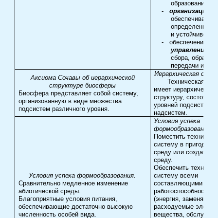
образованию св
-
организацией,
обеспечивающ
определенную 
и устойчивость;
-
обеспечением
управления,
п
сбора, обработк
передачи инфо
Иерархическая стру
Аксиома Сочавы об иерархической
Техническая сис
структуре биосферы
имеет иерархическу
Биосфера представляет собой систему,
структуру, состоящу
организованную в виде множества
уровней подсистем и
подсистем различного уровня.
надсистем.
Условия успеха
формообразования Т
Поместить техничес
систему в пригодную
среду или создать т
среду.
Обеспечить техниче
Условия успеха формообразования.
систему всеми
Сравнительно медленное изменение
составляющими для 
абиотической среды.
работоспособности ч
Благоприятные условия питания,
(энергия, заменяемы
обеспечивающие достаточно высокую
расходуемые элемен
численность особей вида.
вещества, обслужива