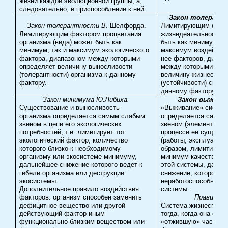
жизни каждой эволюционной группы, а,
следовательно, и приспособление к ней.
Закон толерант
Закон толерантности В
. Шелфорда.
Лимитирующим факт
Лимитирующим фактором процветания
жизнедеятельности 
организма (вида) может быть как
быть как минимум, та
минимум, так и максимум экологического
максимум воздейств
фактора, диапазоном между которыми
нее факторов, диапа
определяет величину выносливости
между которыми опр
(толерантности) организма к данному
величину жизнеспосо
фактору.
(устойчивости) систе
данному фактору.
Закон минимума Ю.Либиха.
Закон выжива
Существование и выносливость
«Выживание» систем
организма определяется самым слабым
определяется самым
звеном в цепи его экологических
звеном (элементом) 
потребностей, т.е. лимитирует тот
процессе ее существ
экологический фактор, количество
(работы, эксплуатаци
которого близко к необходимому
образом, лимитирует
организму или экосистеме минимуму,
минимум качества р
дальнейшее снижение которого ведет к
этой системы, дальн
гибели организма или деструкции
снижение, которого в
экосистемы.
неработоспособности 
Дополнительное правило воздействия
системы.
факторов: организм способен заменить
Правила:
дефицитное вещество или другой
Система жизнеспосо
действующий фактор иным
тогда, когда она спо
функционально близким веществом или
«отжившую» часть и