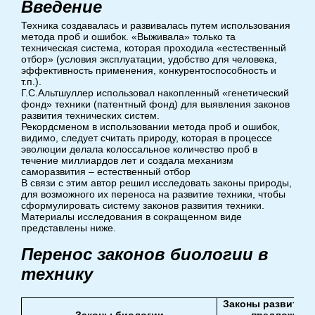
Введение
Техника создавалась и развивалась путем использования
метода проб и ошибок. «Выживала» только та
техническая система, которая проходила «естественный
отбор» (условия эксплуатации, удобство для человека,
эффективность применения, конкурентоспособность и
т.п.).
Г.С.Альтшуллер использовал накопленный «генетический
фонд» техники (патентный фонд) для выявления законов
развития технических систем.
Рекордсменом в использовании метода проб и ошибок,
видимо, следует считать природу, которая в процессе
эволюции делала колоссальное количество проб в
течение миллиардов лет и создала механизм
саморазвития – естественный отбор
В связи с этим автор решил исследовать законы природы,
для возможного их переноса на развитие техники, чтобы
сформулировать систему законов развития техники.
Материалы исследования в сокращенном виде
представлены ниже.
Перенос законов биологии в
технику
Законы развития 
Законы биологии
предложенн