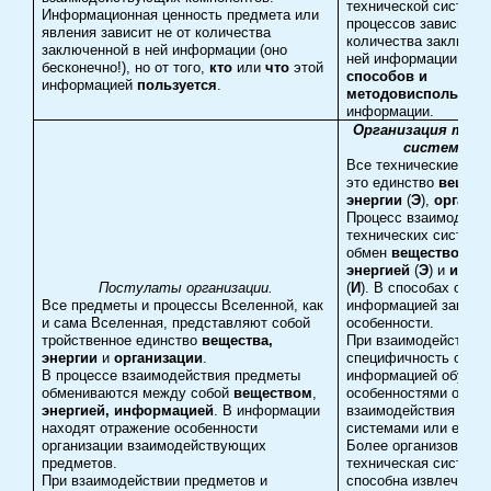
технической системы
Информационная ценность предмета или
процессов зависит не
явления зависит не от количества
количества заключен
заключенной в ней информации (оно
ней информации, а о
бесконечно!), но от того,
кто
или
что
этой
способов и
информацией
пользуется
.
методов
использов
информации.
Организация техн
систем (ТС)
Все технические сис
это единство
вещес
энергии
(
Э
),
органи
Процесс взаимодейс
технических систем –
обмен
веществом
(
В
энергией
(
Э
) и
инфо
Постулаты организации.
(
И
). В способах обме
Все предметы и процессы Вселенной, как
информацией заключ
и сама Вселенная, представляют собой
особенности.
тройственное единство
вещества,
При взаимодействии 
энергии
и
организации
.
специфичность обме
В процессе взаимодействия предметы
информацией обусло
обмениваются между собой
веществом
,
особенностями орган
энергией, информацией
. В информации
взаимодействия меж
находят отражение особенности
системами или ее ча
организации взаимодействующих
Более организованна
предметов.
техническая система
При взаимодействии предметов и
способна извлечь бо