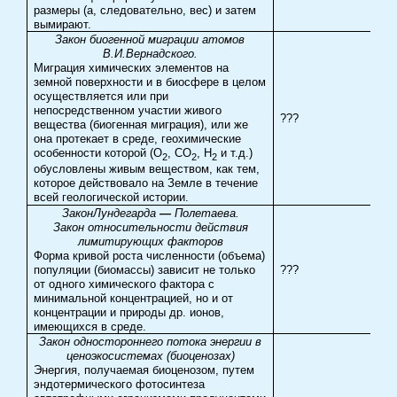
размеры (а, следовательно, вес) и затем
вымирают.
Закон биогенной миграции атомов
В.И.Вернадского.
Миграция химических элементов на
земной поверхности и в биосфере в целом
осуществляется или при
непосредственном участии живого
???
вещества (биогенная миграция), или же
она протекает в среде, геохимические
особенности которой (О
, СО
, Н
и т.д.)
2
2
2
обусловлены живым веществом, как тем,
которое действовало на Земле в течение
всей геологической истории.
Закон
Лундегарда
—
Полетаева.
Закон относительности действия
лимитирующих факторов
Форма кривой роста численности (объема)
популяции (биомассы) зависит не только
???
от одного химического фактора с
минимальной концентрацией, но и от
концентрации и природы др. ионов,
имеющихся в среде.
Закон одностороннего потока энергии в
ценоэкосистемах
(биоценозах)
Энергия, получаемая биоценозом, путем
эндотермического фотосинтеза