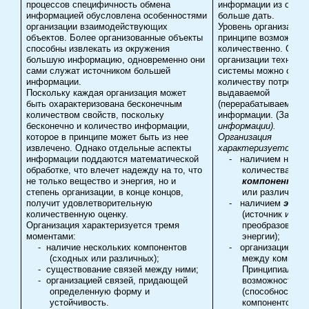
процессов специфичность обмена
информации из окруж
информацией обусловлена особенностями
больше дать.
организации взаимодействующих
Уровень организации 
объектов. Более организованные объекты
принципе возможно о
способны извлекать из окружения
количественно. Об у
большую информацию, одновременно они
организации техниче
сами служат источником большей
системы можно судит
информации.
количеству потребля
Поскольку каждая организация может
выдаваемой
быть охарактеризована бесконечным
(перерабатываемой)
количеством свойств, поскольку
информации. (Закон
бесконечно и количество информации,
информации).
которое в принципе может быть из нее
Организация
извлечено. Однако отдельные аспекты
характеризуется
:
информации поддаются математической
-
наличием необх
обработке, что влечет надежду на то, что
количества и к
не только вещество и энергия, но и
компонентов
степень организации, в конце концов,
или различных)
получит удовлетворительную
-
наличием
энер
количественную оценку.
(источник и
Организация характеризуется тремя
преобразовател
моментами:
энергии);
-
наличие нескольких компонентов
-
организацией
св
(сходных или различных);
между компоне
-
существование связей между ними;
Принципиально
-
организацией связей, придающей
возможностью
определенную форму и
(способностью)
устойчивость.
компонентов к