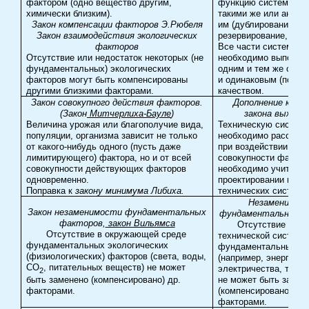
фактором (одно вещество другим,
функцию системы за
химически близким).
такими же или анало
Закон компенсации факторов Э.Рюбеля
им (дублирование,
Закон взаимодействия экологических
резервирование, адап
факторов
Все части системы
Отсутствие или недостаток некоторых (не
необходимо выполня
фундаментальных) экологических
одним и тем же срок
факторов могут быть компенсированы
и одинаковым (по ур
другими близкими факторами.
качеством.
Закон совокупного действия факторов.
Дополнение к пра
(Закон
Митчерлиха-Бауле
)
закона выжива
Величина урожая или благополучие вида,
Техническую систем
популяции, организма зависит не только
необходимо рассмат
от какого-нибудь одного (пусть даже
при воздействии все
лимитирующего) фактора, но и от всей
совокупности фактор
совокупности действующих факторов
необходимо учитыват
одновременно.
проектировании новы
Поправка к
закону минимума Либиха.
технических систем.
Незаменимос
Закон незаменимости фундаментальных
фундаментальных 
факторов,
закон Вильямса
О
тсутствие в
О
тсутствие в окружающей среде
технической системе
фундаментальных экологических
фундаментальных ф
(физиологических) факторов (света, воды,
(например, энергии:
CO
, питательных веществ) не может
электричества, топлив
2
не может быть замен
быть заменено (компенсировано) др.
(компенсировано) др
факторами.
факторами.