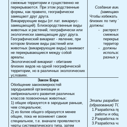
смежные территории и существенно не
перекрываются. При этом родственные
Создание викари
формы, как правило, географически
(замещающих)
замещают друг друга.
Чтобы избежать конк
Викарирующие виды (от лат. викариус-
близких по типу ТС, 
замещающий). Близкородственные виды
должны:
животных и растений, географически или
-
распространя
экологически замещающие друг друга.
смежных, не
Географический викариат - явление, при
перекрывающ
котором близкие виды растений или
территориях
животных (викарирующие виды) занимают
-
должны
не перекрывающиеся между собой
использовать
ареалы.
разных услов
Экологический викариат - обитание
близких видов на одной географической
территории, но в различных экологических
условиях.
Закон Бэра
Обобщение закономерностей
зародышевой организации и
эмбрионального развития различных
классов позвоночных животных:
Этапы разработки
1) общее образуется в зародыше раньше,
(образования) ТС
чем специальное;
1.
Разработка принц
2) из более общего образуется менее
работы и общего 
общее, пока не возникнет самое
2.
Разработка подси
специальное, т.е. вначале проявляются
3.
Разработка часте
черты систематического типа, затем