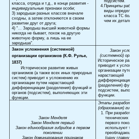
подсистем.
класса, отряда и т.д., в конце развития -
4.
Принципы работы 
индивидуальные признаки особи;
виды определенно
3) зародыши разных классов вначале
класса ТС более 
сходны, а затем отклоняются в своем
чем их детализаци
развитии друг от друга;
4) "... Зародыш высшей животной формы
никогда не бывает, похож на другую
животную форму, а лишь на ее
зародыша".
Закон усложнения (системной)
Закон усложне
(системной) органи
организации организмов (К.Ф. Рулье,
Историческое развит
1837)
приводит к усложнен
Историческое развитие живых
организации путем
организмов (а также всех иных природных
нарастающей
систем) приводит к усложнению их
дифференциации
организации путем нарастающей
(разделения) функци
дифференциации (разделения) функций и
подсистем, выполня
органов (подсистем), выполняющих эти
функции.
функции.
Этапы разработки
(образования) гибри
1.
При разработке 
Закон Менделя
технических сист
Закон Менделя первый
первого поколени
Закон единообразия гибридов в первом
используют толь
поколении
преобладающий п
Закон доминирования признаков
(одну главную п