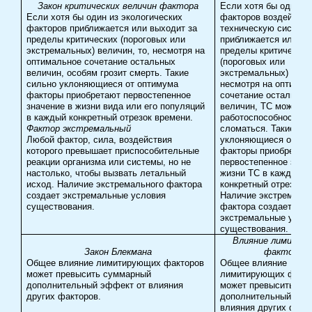
Закон критических величин фактора
Е
сли хотя бы один и
Е
сли хотя бы один из экологических
факторов воздействи
факторов приближается или выходит за
техническую систем
пределы критических (пороговых или
приближается или вы
экстремальных) величин, то, несмотря на
пределы критических
оптимальное сочетание остальных
(пороговых или
величин, особям грозит смерть. Такие
экстремальных) велич
сильно уклоняющиеся от оптимума
несмотря на оптимал
факторы приобретают первостепенное
сочетание остальных
значение в жизни вида или его популяций
величин, ТС может п
в каждый конкретный отрезок времени.
работоспособность и
Фактор экстремальный
сломаться. Такие си
Любой фактор, сила, воздействия
уклоняющиеся от оп
которого превышает приспособительные
факторы приобретаю
реакции организма или системы, но не
первостепенное знач
настолько, чтобы вызвать летальный
жизни ТС в каждый
исход. Наличие экстремального фактора
конкретный отрезок 
создает экстремальные условия
Наличие экстремаль
существования.
фактора создает
экстремальные усло
существования.
Влияние лимити
Закон Блекмана
факторов
Общее влияние лимитирующих факторов
Общее влияние
может превысить суммарный
лимитирующих факт
дополнительный эффект от влияния
может превысить су
других факторов.
дополнительный эфф
влияния других факт