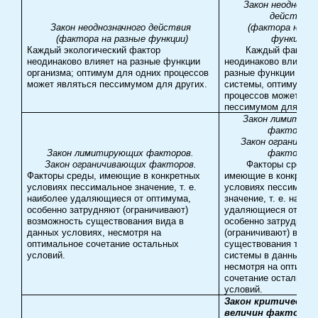
Закон неоднозна
действия
Закон неоднозначного действия
(фактора на ра
(фактора на разные функции)
функции)
Каждый экологический фактор
Каждый фактор
неодинаково влияет на разные функции
неодинаково влияет 
организма; оптимум для одних процессов
разные функции техн
может являться пессимумом для других.
системы, оптимум дл
процессов может явл
пессимумом для друг
Закон лимитиру
факторов
.
Закон ограничив
Закон лимитирующих факторов
.
факторов
.
Закон ограничивающих факторов
.
Факторы среды,
Факторы среды, имеющие в конкретных
имеющие в конкретн
условиях пессимальное значение, т. е.
условиях пессималь
наиболее удаляющиеся от оптимума,
значение, т. е. наибо
особенно затрудняют (ограничивают)
удаляющиеся от опт
возможность существования вида в
особенно затрудняют
данных условиях, несмотря на
(ограничивают) возм
оптимальное сочетание остальных
существования техни
условий.
системы в данных ус
несмотря на оптимал
сочетание остальных
условий.
Закон критических
величин фактора