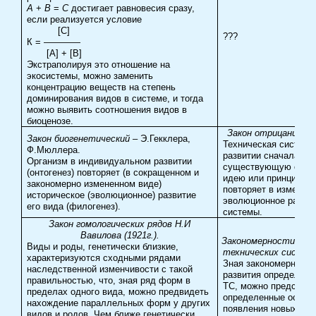
А
+
В
=
С
достигает равновесия сразу,
если реализуется условие
[C]
???
К = ————
[A] + [B]
Экстраполируя это отношение на
экосистемы, можно заменить
концентрацию веществ на степень
доминирования видов в системе, и тогда
можно выявить соотношения видов в
биоценозе.
Закон отрицания о
Закон биогенетический
– Э.Гекклера,
Техническая система
Ф.Мюллера.
развитии сначала от
Организм в индивидуальном развитии
существующую струк
(онтогенез) повторяет (в сокращенном и
идею или принципы, 
закономерно измененном виде)
повторяет в изменен
историческое (эволюционное) развитие
эволюционное развит
его вида (филогенез).
системы.
Закон гомологических рядов Н.И
Вавилова (1921г.).
Закономерности раз
Виды и роды, генетически близкие,
технических систем
характеризуются сходными рядами
Зная закономерность
наследственной изменчивости с такой
развития определенн
правильностью, что, зная ряд форм в
ТС, можно предсказа
пределах одного вида, можно предвидеть
определенные особе
нахождение параллельных форм у других
появления новых сис
видов и родов. Чем ближе генетически