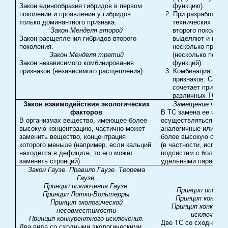
Закон е
динообразия
гибридов в первом
функцию).
поколении
и проявление у гибридов
2.
При разработке 
только доминантного признака.
технических сист
Закон Менделя второй
второго поколени
Закон расщепления гибридов второго
выделяют и испо
поколения.
несколько призна
Закон Менделя третий
(несколько полез
Закон независимого комбинирования
функций).
признаков (независимого расщепления).
3.
Комбинация неза
признаков. Систе
сочетает признак
различных ТС.
Закон взаимодействия экологических
Замещение част
факторов
В ТС замена ее част
В организмах вещество, имеющее более
осуществляться на
высокую концентрацию, частично может
аналогичные или им
заменить вещество, концентрация
более высокую орга
которого меньше (например, если кальций
(в частности, исполь
находится в дефиците, то его может
подсистем с больши
заменить стронций).
удельными параметр
Закон Гаузе. Правило Гаузе. Теорема
Гаузе.
Принцип исключения Гаузе.
Принцип исключ
Принцип Лотки-Вольтерры
Принцип конкуре
Принцип экологической
Принцип конкуре
несовместимости
исключения
Принцип конкурентного исключения.
Две ТС со сходными
Два вида со сходными экологическими