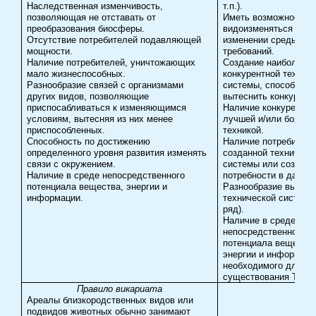
Наследственная изменчивость,
т.п.).
позволяющая не отставать от
Иметь возможность
преобразования биосферы.
видоизменяться при
Отсутствие потребителей подавляющей
изменении среды ил
мощности.
требований.
Наличие потребителей, уничтожающих
Создание наиболее
мало жизнеспособных.
конкурентной технич
Разнообразие связей с организмами
системы, способной
других видов, позволяющие
вытеснить конкурент
приспосабливаться к изменяющимся
Наличие конкурентов
условиям, вытесняя из них менее
лучшей и/или более 
приспособленных.
техникой.
Способность по достижению
Наличие потребителе
определенного уровня развития изменять
созданной техническ
связи с окружением.
системы или создани
Наличие в среде непосредственного
потребности в данной
потенциала вещества, энергии и
Разнообразие выпус
информации.
технической системы
ряд).
Наличие в среде
непосредственного
потенциала вещества
энергии и информаци
необходимого для со
существования ТС.
Правило викариата
Ареалы близкородственных видов или
подвидов животных обычно занимают