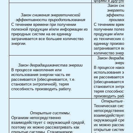
формы в другую.
Закон снижен
энергетическ
Закон снижения энергетической
эффективнос
эффективности природопользования
производств
С течением времени при получении
С течением времени 
полезной продукции и/или информации из
получении полезной
природных систем на ее единицу
продукции и/или инф
затрачивается все большее количество
из технических систе
энергии.
единицу производств
затрачивается все б
количество энергии.
Закон деградации
к
энергии
Закон деградации
качества энергии
В процессе накоплен
В процессе накопления или
использования энерг
использования энергии часть ее
ее рассеивается
рассеивается (обесценивается, т.е.
(обесценивается, т.е.
становится энтропичной), теряя
становится энтропичн
способность производить работу.
теряя способность
производить работу.
Открытые сист
Техническая система
непосредственно
Открытые системы.
взаимодействует с
Организм непосредственно
окружающей средой,
взаимодействует с окружающей средой,
их можно рассматрив
поэтому их можно рассматривать как
открытые системы.
открытые системы. Стационарное