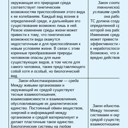
окружающая его природная среда
Закон соответс
соответствует генетическим
технической си
возможностям приспособления этого вида
условиям среды, в 
к ее колебаниям. Каждый вид возник в
она работае
определенной среде, и дальнейшее его
ТС должна создават
существование возможно лишь в ней.
определенной среды,
Резкое изменение среды жизни может
которой она работает
привести к тому, что генетические
Изменение среды ра
возможности вида окажутся
может привести к из
недостаточным и для приспособления к
эффективности ее ра
новым условиям жизни. В связи с этим
к неработоспособнос
коренные преобразования природы
Возможно, что и ТС 
человеком опасны для ныне
вредно действовать н
существующих видов, в том числе для
самого человека, также представляющего
собой хотя и особый, но биологический
вид.
Закон единства
организм — среда
Между живыми организмами и
окружающей их средой существуют
тесные взаимоотношения,
взаимозависимости и взаимовлияния,
обусловливающие их диалектическое
Закон единства
ТС 
единство. Постоянный обмен веществом,
Между техническими
энергией и информацией между
системами и окружа
организмом и средой материализует и
средой существуют 
делает пластичным такое единство.
взаимоотношения,
Биологические системы на любом