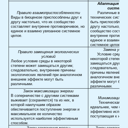
Адаптация к д
системам
Правило взаимоприспособленности
Различные виды
Виды в биоценозе приспособлены друг к
технических систем
другу настолько, что их сообщество
быть приспособлены 
составляет внутренне противоречивое, но
другу настолько, что
единое и взаимно увязанное системное
сообщество составл
целое.
внутренне противоре
единое и взаимно ув
системное целое.
Замена услов
Правило замещения экологических
Условие среды
в
условий
некоторой степени м
Любое условие среды в некоторой
замещаться другим;
степени может замещаться другим;
следовательно, внут
следовательно, внутренние причины
причины явлений при
экологических явлений при аналогичном
аналогичном внешне
внешнем эффекте могут быть
эффекте могут быть
различными.
различными.
Закон максимизации энергии
В соперничестве с другими системами
Минимизация эн
выживает (сохраняется) та из них, в
Техническая сис
которой наилучшим образом
идеальнее, чем боле
обеспечивается поступление энергии и
эффективно использ
максимальное ее количество
поступающая к ней э
используется наиболее эффективным
способом.
Закон сохранения массы
Закон сохранения