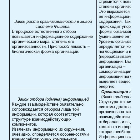
стремится к повыше
степени организованн
Это выражается в ув
ее информационного
Закон роста организованности в живой
содержания. Таким о
системе Фишера.
происходит упорядоч
В процессе естественного отбора
формы организации
повышается информационное содержание
(уменьшение энтропи
органического мира, степень его
Уровень организации
организованности. Приспособляемость –
определяется колич
биологическая форма организации.
поглощаемой и выде
(перерабатываемой)
информации. Высшая
организации –
самоорганизация. ТС
информации поглоща
выделяет вещество 
энергию.
Организация стр
(Закон
отбора инфо
Закон отбора (обмена) информацией
Структура техническ
Каждое взаимодействие обязательно
системы должна быт
сопровождается отбором лишь той
организована так, чт
информации, которая соответствует
взаимодействии комп
структуре взаимодействующих
отбиралась и выдел
компонентов.
только та информаци
Извлекать информацию из окружения,
которая необходима.
очевидно, определяется особенностями
Информационная цен
взаимодействующих компонентов.