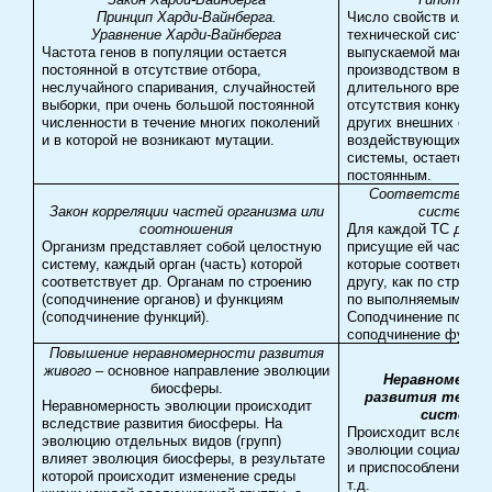
Принцип Харди-Вайнберга.
Число свойств или ф
Уравнение Харди-Вайнберга
технической системы
Частота генов в популяции остается
выпускаемой массов
постоянной в отсутствие отбора,
производством в теч
неслучайного спаривания, случайностей
длительного времени
выборки, при очень большой постоянной
отсутствия конкуренц
численности в течение многих поколений
других внешних факт
и в которой не возникают мутации.
воздействующих на р
системы, остается
постоянным.
Соответствия ч
Закон корреляции частей организма или
системы
соотношения
Для каждой ТС долж
Организм представляет собой целостную
присущие ей части с
систему, каждый орган (часть) которой
которые соответству
соответствует др. Органам по строению
другу,
как по строени
(соподчинение органов) и функциям
по выполняемым фун
(соподчинение функций).
Соподчинение подси
соподчинение функци
Повышение неравномерности развития
живого
– основное направление эволюции
Неравномерно
биосферы.
развития техни
Неравномерность эволюции происходит
систем.
вследствие развития биосферы. На
Происходит вследст
эволюцию отдельных видов (групп)
эволюции социально
влияет эволюция биосферы, в результате
и приспособления к н
которой происходит изменение среды
т.д.