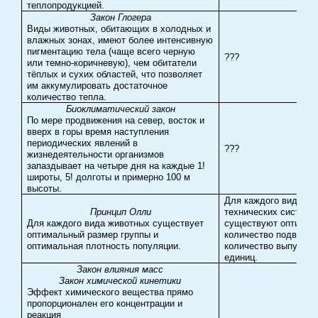
теплопродукцией.
Закон Глогера
Виды животных, обитающих в холодных и
влажных зонах, имеют более интенсивную
пигментацию тела (чаще всего черную
???
или темно-коричневую), чем обитатели
тёплых
и сухих областей, что позволяет
им аккумулировать достаточное
количество тепла.
Биоклиматический закон
По мере продвижения на север, восток и
вверх в горы время наступления
периодических явлений в
???
жизнедеятельности организмов
запаздывает на четыре дня на каждые 1!
широты, 5! долготы и примерно 100 м
высоты.
Для каждого вида
Принцип Олли
технических систем
Для каждого вида животных существует
существуют оптимал
оптимальный размер группы и
количество подвидов
оптимальная плотность популяции.
количество выпуска
единиц.
Закон влияния масс
Закон химической кинетики
Эффект химического вещества прямо
пропорционален его концентрации и
реакция