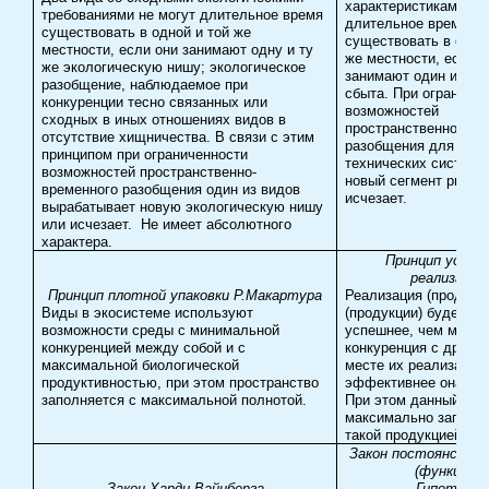
характеристиками не
требованиями не могут длительное время
длительное время
существовать в одной и той же
существовать в одно
местности, если они занимают одну и ту
же местности, если 
же экологическую нишу; экологическое
занимают один и тот
разобщение, наблюдаемое при
сбыта. При ограниче
конкуренции тесно связанных или
возможностей
сходных в иных отношениях видов в
пространственно-вре
отсутствие хищничества. В связи с этим
разобщения для одно
принципом при ограниченности
технических систем 
возможностей пространственно-
новый сегмент рынка
временного разобщения один из видов
исчезает.
вырабатывает новую экологическую нишу
или исчезает. Не имеет абсолютного
характера.
Принцип успеш
реализации
Принцип плотной упаковки Р.Макартура
Реализация (продажа
Виды в экосистеме используют
(продукции) будет те
возможности среды с минимальной
успешнее, чем меньш
конкуренцией между собой и с
конкуренция с други
максимальной биологической
месте их реализации
продуктивностью, при этом пространство
эффективнее она раб
заполняется с максимальной полнотой.
При этом данный рын
максимально заполн
такой продукцией.
Закон постоянства
(функций)
Закон Харди-Вайнберга
Гипотеза