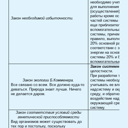
необходимо учитыват
для выполнения
(осуществления) как
работы кроме основн
Закон необходимой избыточности.
частей системы нео
еще приблизительно
вспомогательных час
системы, причем они,
правило, выполняют 
20% основной работы
соответствии с этим 
энергии на основные
системы 20% и 80% -
вспомогательные.
Закон системност
целостности.
При разработке техн
Закон экологии Б.Комменера.
системы необходимо
Все связано со всем. Все должно куда-то
учитывать ее влияни
деваться. Природа знает лучше. Ничего
надсистему и окруж
не делается даром.
среду, и обратное
воздействие надсист
окружающей среды н
систему.
Закон соответствия условий среды
генетической приспособляемости
Вид организмов может существовать до
тех пор и постольку, поскольку