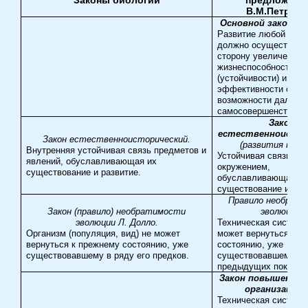
В.М.Петров
Основной закон эв
Развитие любой сис
должно осуществлят
сторону увеличения
жизнеспособности
(устойчивости) и
эффективности сист
возможности дальне
самосовершенствова
Закон
естественноистор
Закон естественноисторический.
(развития техн
Внутренняя устойчивая связь предметов и
Устойчивая связь тех
явлений, обуславливающая их
окружением,
существование и развитие.
обуславливающая е
существование и раз
Правило необрат
Закон (правило) необратимости
эволюции.
эволюции Л. Долло.
Техническая система
Организм (популяция, вид) не может
может вернуться к п
вернуться к прежнему состоянию, уже
состоянию, уже
существовавшему в ряду его предков.
существовавшему в 
предыдущих поколен
Закон повышения 
организации 
Техническая система