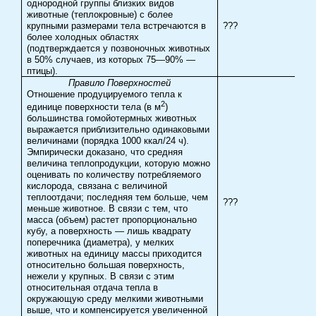
однородной группы близких видов
животные (теплокровные) с более
крупными размерами тела встречаются в
???
более холодных областях
(подтверждается у позвоночных животных
в 50% случаев, из которых 75—90% —
птицы).
Правило Поверхностей
Отношение продуцируемого тепла к
2
единице поверхности тела (в м
)
большинства гомойотермных животных
выражается приблизительно одинаковыми
величинами (порядка 1000 ккал/24 ч).
Эмпирически доказано, что средняя
величина теплопродукции, которую можно
оценивать по количеству потребляемого
кислорода, связана с величиной
теплоотдачи; последняя тем больше, чем
???
меньше животное. В связи с тем, что
масса (объем) растет пропорционально
кубу, а поверхность — лишь квадрату
поперечника (диаметра), у мелких
животных на единицу массы приходится
относительно большая поверхность,
нежели у крупных. В связи с этим
относительная отдача тепла в
окружающую среду мелкими животными
выше, что и компенсируется увеличенной