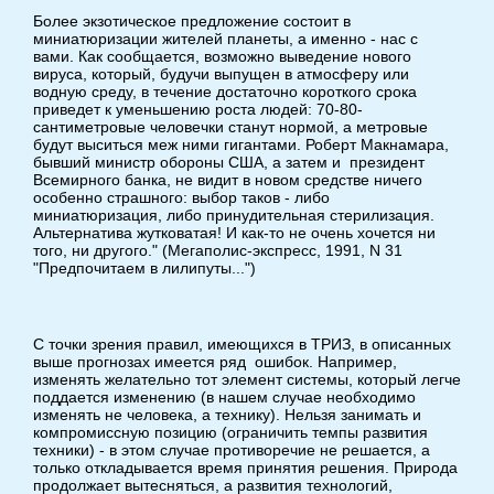
Более экзотическое предложение состоит в
миниатюризации жителей планеты, а именно - нас с
вами. Как сообщается, возможно выведение нового
вируса, который, будучи выпущен в атмосферу или
водную среду, в течение достаточно короткого срока
приведет к уменьшению роста людей: 70-80-
сантиметровые человечки станут нормой, а метровые
будут выситься меж ними гигантами. Роберт Макнамара,
бывший министр обороны США, а затем и президент
Всемирного банка, не видит в новом средстве ничего
особенно страшного: выбор таков - либо
миниатюризация, либо принудительная стерилизация.
Альтернатива жутковатая! И как-то не очень хочется ни
того, ни другого." (Мегаполис-экспресс, 1991, N 31
"Предпочитаем в лилипуты...")
С точки зрения правил, имеющихся в ТРИЗ, в описанных
выше прогнозах имеется ряд ошибок. Например,
изменять желательно тот элемент системы, который легче
поддается изменению (в нашем случае необходимо
изменять не человека, а технику). Нельзя занимать и
компромиссную позицию (ограничить темпы развития
техники) - в этом случае противоречие не решается, а
только откладывается время принятия решения. Природа
продолжает вытесняться, а развития технологий,