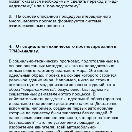
может оказаться необходимым сделать переход в "над-
надсистему" или в "под-подсистему".
9. На основе описанной процедуры итерационного
многошагового прогноза формируется система
взаимосвязанных прогнозов.
4.
От социально-технического прогнозирования к
ТРИЗ-анализу.
В социально-технических прогнозах, подготовленных на
основе описанных методов, как это ни парадоксально,
нельзя видеть картинку реального мира. Это скоре
идеальный образ, проект, на основе которого строится
реальное здание мира. Например, никто не строил
авиацию путем модернизации ковровых изделий, хотя
образ "ковра-самолета", безусловно, был одним из
существенных двигателей этого процесса. В
действительности разделять идеальный образ (прогноз)
и реальное построение достаточно сложно. Достаточно
вспомнить, например, создание первых автомобилей,
которые по существу были экипажем без лошадей. В
наше время совершенно очевидно, что прогноз "экипаж
без лошадей" - это не устранение лошадей, а
изобретение двигателя, всей автомобильной
промышленности, давшей новый поворот в развитии