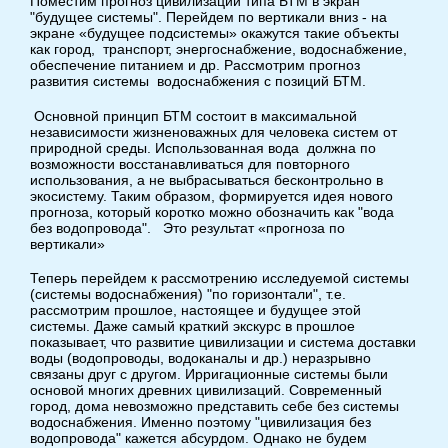
Поместим прогноз цивилизации типа БТМ в экран
"будущее системы". Перейдем по вертикали вниз - на
экране «будущее подсистемы» окажутся такие объекты
как город, транспорт, энергоснабжение, водоснабжение,
обеспечение питанием и др. Рассмотрим прогноз
развития системы водоснабжения с позиций БТМ.
Основной принцип БТМ состоит в максимальной
независимости жизненоважных для человека систем от
природной среды. Использованная вода должна по
возможности восстанавливаться для повторного
использования, а не выбрасываться бесконтрольно в
экосистему. Таким образом, формируется идея нового
прогноза, который коротко можно обозначить как "вода
без водопровода". Это результат «прогноза по
вертикали»
Теперь перейдем к рассмотрению исследуемой системы
(системы водоснабжения) "по горизонтали", т.е.
рассмотрим прошлое, настоящее и будущее этой
системы. Даже самый краткий экскурс в прошлое
показывает, что развитие цивилизации и система доставки
воды (водопроводы, водоканалы и др.) неразрывно
связаны друг с другом. Ирригационные системы были
основой многих древних цивилизаций. Современный
город, дома невозможно представить себе без системы
водоснабжения. Именно поэтому "цивилизация без
водопровода" кажется абсурдом. Однако не будем