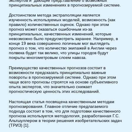
экспертов и дающие представление о возможных
принципиальных изменениях в прогнозируемой системе.
Достоинством метода экстраполяции является
изученность используемых моделей, возможность (как
правило) количественных оценок. Однако при этом
прогноз может оказаться ошибочным из-за
принципиальных, качественных изменений, которые
невозможно было предусмотреть заранее. Например, в
конце 19 века совершенно логичным мог выглядеть
прогноз о том, что количество экипажей в Англии через
полвека будет так велико, что улицы городов будут
покрыты многометровым слоем навоза.
Преимущество качественных прогнозов состоит в
возможности предсказать принципиально важные
повороты в прогнозируемой системе. Однако при этом
чаще всего прогнозы строятся на основе субъективного
опыта экспертов, что значительно снижает
прогностическую ценность этих исследований.
Настоящая статья посвящена качественным методам
прогнозирования. Главное отличие предлагаемого
подхода состоит в том, что для подготовки качественного
прогноза используется методология, разработанная Г.С.
Альтшуллером в теории решения изобретательских задач
(ТРИЗ) [1].