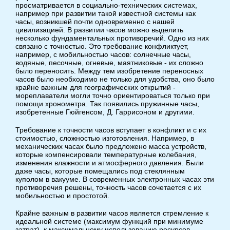
просматривается в социально-технических системах,
например при развитии такой известной системы как
часы, возникшей почти одновременно с нашей
цивилизацией. В развитии часов можно выделить
несколько фундаментальных противоречий. Одно из них
связано с точностью. Это требование конфликтует,
например, с мобильностью часов: солнечные часы,
водяные, песочные, огневые, маятниковые - их сложно
было переносить. Между тем изобретение переносных
часов было необходимо не только для удобства, оно было
крайне важным для географических открытий -
мореплаватели могли точно ориентироваться только при
помощи хронометра. Так появились пружинные часы,
изобретенные Гюйгенсом, Д. Гаррисоном и другими.
Требование к точности часов вступает в конфликт и с их
стоимостью, сложностью изготовления. Например, в
механических часах было предложено масса устройств,
которые компенсировали температурные колебания,
изменения влажности и атмосферного давления. Были
даже часы, которые помещались под стеклянным
куполом в вакууме. В современных электронных часах эти
противоречия решены, точность часов сочетается с их
мобильностью и простотой.
Крайне важным в развитии часов является стремление к
идеальной системе (максимум функций при минимуме
затрат), к максимальному использованию ресурсов.