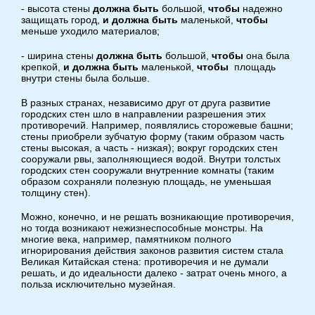
- высота стены
должна быть
большой,
чтобы
надежно
защищать город,
и должна
быть
маленькой,
чтобы
меньше уходило материалов;
- ширина стены
должна быть
большой,
чтобы
она была
крепкой,
и должна быть
маленькой,
чтобы
площадь
внутри стены была больше.
В разных странах, независимо друг от друга развитие
городских стен шло в направлении разрешения этих
противоречий. Например, появлялись сторожевые башни;
стены приобрели зубчатую форму (таким образом часть
стены высокая, а часть - низкая); вокруг городских стен
сооружали рвы, заполняющиеся водой. Внутри толстых
городских стен сооружали внутренние комнаты (таким
образом сохраняли полезную площадь, не уменьшая
толщину стен).
Можно, конечно, и не решать возникающие противоречия,
но тогда возникают нежизнеспособные монстры. На
многие века, например, памятником полного
игнорирования действия законов развития систем стала
Великая Китайская стена: противоречия и не думали
решать, и до идеальности далеко - затрат очень много, а
польза исключительно музейная.