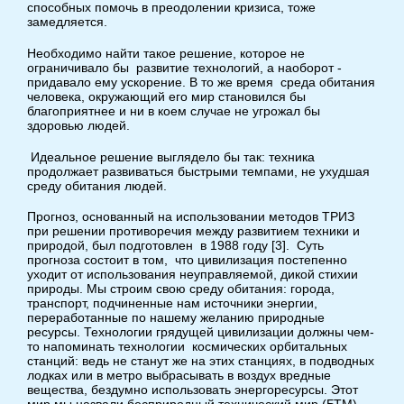
способных помочь в преодолении кризиса, тоже
замедляется.
Необходимо найти такое решение, которое не
ограничивало бы развитие технологий, а наоборот -
придавало ему ускорение. В то же время среда обитания
человека, окружающий его мир становился бы
благоприятнее и ни в коем случае не угрожал бы
здоровью людей.
Идеальное решение выглядело бы так: техника
продолжает развиваться быстрыми темпами, не ухудшая
среду обитания людей.
Прогноз, основанный на использовании методов ТРИЗ
при решении противоречия между развитием техники и
природой, был подготовлен в 1988 году [3]. Суть
прогноза состоит в том, что цивилизация постепенно
уходит от использования неуправляемой, дикой стихии
природы. Мы строим свою среду обитания: города,
транспорт, подчиненные нам источники энергии,
переработанные по нашему желанию природные
ресурсы. Технологии грядущей цивилизации должны чем-
то напоминать технологии космических орбитальных
станций: ведь не станут же на этих станциях, в подводных
лодках или в метро выбрасывать в воздух вредные
вещества, бездумно использовать энергоресурсы. Этот