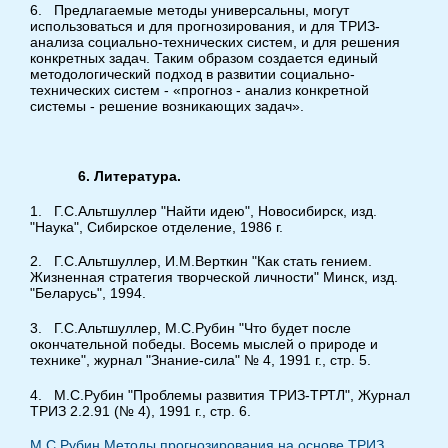
6. Предлагаемые методы универсальны, могут
использоваться и для прогнозирования, и для ТРИЗ-
анализа социально-технических систем, и для решения
конкретных задач. Таким образом создается единый
методологический подход в развитии социально-
технических систем - «прогноз - анализ конкретной
системы - решение возникающих задач».
6. Литература.
1. Г.С.Альтшуллер "Найти идею", Новосибирск, изд.
"Наука", Сибирское отделение, 1986 г.
2. Г.С.Альтшуллер, И.М.Верткин "Как стать гением.
Жизненная стратегия творческой личности" Минск, изд.
"Беларусь", 1994.
3. Г.С.Альтшуллер, М.С.Рубин "Что будет после
окончательной победы. Восемь мыслей о природе и
технике", журнал "Знание-сила" № 4, 1991 г., стр. 5.
4. М.С.Рубин "Проблемы развития ТРИЗ-ТРТЛ", Журнал
ТРИЗ 2.2.91 (№ 4), 1991 г., стр. 6.
М.С.Рубин Методы прогнозирования на основе ТРИЗ,