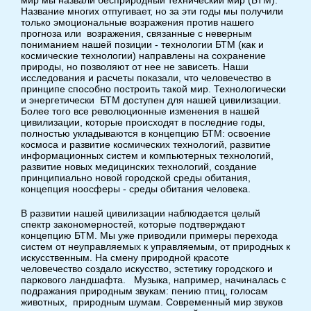
мир мы назвали бесприродный технический мир (БТМ).
Название многих отпугивает, но за эти годы мы получили
только эмоциональные возражения против нашего
прогноза или возражения, связанные с неверным
пониманием нашей позиции - технологии БТМ (как и
космические технологии) направлены на сохранение
природы, но позволяют от нее не зависеть. Наши
исследования и расчеты показали, что человечество в
принципе способно построить такой мир. Технологически
и энергетически БТМ доступен для нашей цивилизации.
Более того все революционные изменения в нашей
цивилизации, которые происходят в последние годы,
полностью укладываются в концепцию БТМ: освоение
космоса и развитие космических технологий, развитие
информационных систем и компьютерных технологий,
развитие новых медицинских технологий, создание
принципиально новой городской среды обитания,
концепция ноосферы - среды обитания человека.
В развитии нашей цивилизации наблюдается целый
спектр закономерностей, которые подтверждают
концепцию БТМ. Мы уже приводили примеры перехода
систем от неуправляемых к управляемым, от природных к
искусственным. На смену природной красоте
человечество создало искусство, эстетику городского и
паркового ландшафта. Музыка, например, начиналась с
подражания природным звукам: пению птиц, голосам
животных, природным шумам. Современный мир звуков