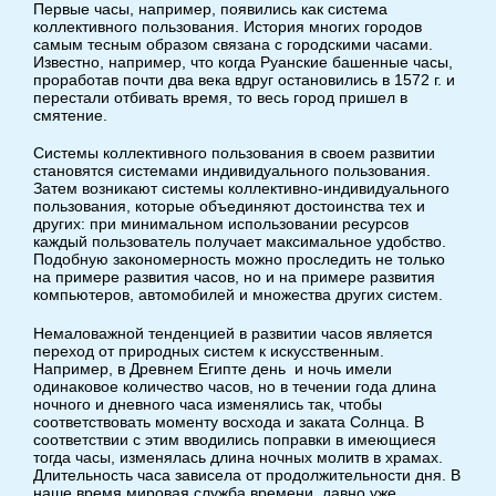
Первые часы, например, появились как система
коллективного пользования. История многих городов
самым тесным образом связана с городскими часами.
Известно, например, что когда Руанские башенные часы,
проработав почти два века вдруг остановились в 1572 г. и
перестали отбивать время, то весь город пришел в
смятение.
Системы коллективного пользования в своем развитии
становятся системами индивидуального пользования.
Затем возникают системы коллективно-индивидуального
пользования, которые объединяют достоинства тех и
других: при минимальном использовании ресурсов
каждый пользователь получает максимальное удобство.
Подобную закономерность можно проследить не только
на примере развития часов, но и на примере развития
компьютеров, автомобилей и множества других систем.
Немаловажной тенденцией в развитии часов является
переход от природных систем к искусственным.
Например, в Древнем Египте день и ночь имели
одинаковое количество часов, но в течении года длина
ночного и дневного часа изменялись так, чтобы
соответствовать моменту восхода и заката Солнца. В
соответствии с этим вводились поправки в имеющиеся
тогда часы, изменялась длина ночных молитв в храмах.
Длительность часа зависела от продолжительности дня. В
наше время мировая служба времени давно уже