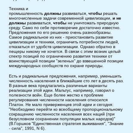
Техника и
промышленность
должны
развиваться,
чтобы
решать
многочисленные задачи современной цивилизации,
и не
должны
развиваться,
чтобы
не уничтожать природную
среду. Само по себе противоречие достаточно известно.
Предложения по его решению очень разнообразны.
Самое радикальное из них - приостановить развитие
цивилизации и техники, ограничить потребности людей,
отказаться от удобств цивилизации. Однако обратно в
пещеры никому не хочется. В связи с этим возник целый
спектр позиций по ограничению развития техники от
воинствующей позиции "зеленых" до взвешенной позиции
международных сообществ по охране природы.
Есть и радикальные предложения, например, уменьшить
численность населения в ближайшие сто лет в десять раз.
В разные века предлагались различные варианты
реализации этой идеи. Мальтус, например, говорил о
полезности войн. Еще более жестко к проблеме
регулирования численности населения относился
Платон. Не мало приверженцев этой идеи и сегодня:
"Необходимо перейти ко всеобщему пропорциональному
сокращению численности населения всех наций (при
безусловном сохранении популяции малых народов)"
(В.Горшков "Единственная стратегия выживания", "Знание
- сила", 1991, N 6).