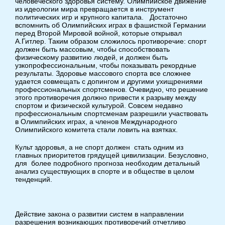
человеческого здоровья систему. Олимпийское движение
из идеологии мира превращается в инструмент
политических игр и крупного капитала. Достаточно
вспомнить об Олимпийских играх в фашисткой Германии
перед Второй Мировой войной, которые открывал
А.Гитлер. Таким образом сложилось противоречие: спорт
должен быть массовым, чтобы способствовать
физическому развитию людей, и должен быть
узкопрофессиональным, чтобы показывать рекордные
результаты. Здоровье массового спорта все сложнее
удается совмещать с допингом и другими ухищрениями
профессиональных спортсменов. Очевидно, что решение
этого противоречия должно привести к разрыву между
спортом и физической культурой. Совсем недавно
профессиональным спортсменам разрешили участвовать
в Олимпийских играх, а членов Международного
Олимпийского комитета стали ловить на взятках.
Культ здоровья, а не спорт должен стать одним из
главных приоритетов грядущей цивилизации. Безусловно,
для более подробного прогноза необходим детальный
анализ существующих в спорте и в обществе в целом
тенденций.
Действие закона о развитии систем в направлении
разрешения возникающих противоречий отчетливо