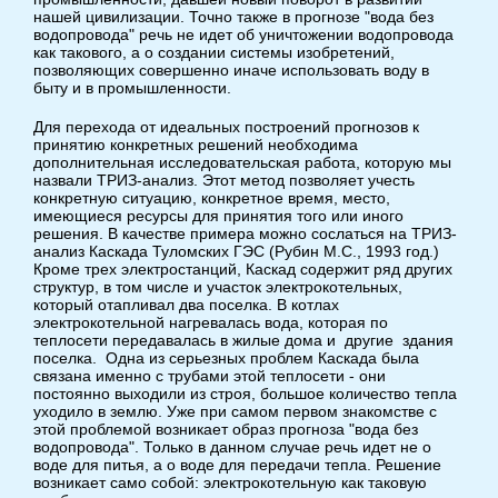
нашей цивилизации. Точно также в прогнозе "вода без
водопровода" речь не идет об уничтожении водопровода
как такового, а о создании системы изобретений,
позволяющих совершенно иначе использовать воду в
быту и в промышленности.
Для перехода от идеальных построений прогнозов к
принятию конкретных решений необходима
дополнительная исследовательская работа, которую мы
назвали ТРИЗ-анализ. Этот метод позволяет учесть
конкретную ситуацию, конкретное время, место,
имеющиеся ресурсы для принятия того или иного
решения. В качестве примера можно сослаться на ТРИЗ-
анализ Каскада Туломских ГЭС (Рубин М.С., 1993 год.)
Кроме трех электростанций, Каскад содержит ряд других
структур, в том числе и участок электрокотельных,
который отапливал два поселка. В котлах
электрокотельной нагревалась вода, которая по
теплосети передавалась в жилые дома и другие здания
поселка. Одна из серьезных проблем Каскада была
связана именно с трубами этой теплосети - они
постоянно выходили из строя, большое количество тепла
уходило в землю. Уже при самом первом знакомстве с
этой проблемой возникает образ прогноза "вода без
водопровода". Только в данном случае речь идет не о
воде для питья, а о воде для передачи тепла. Решение
возникает само собой: электрокотельную как таковую