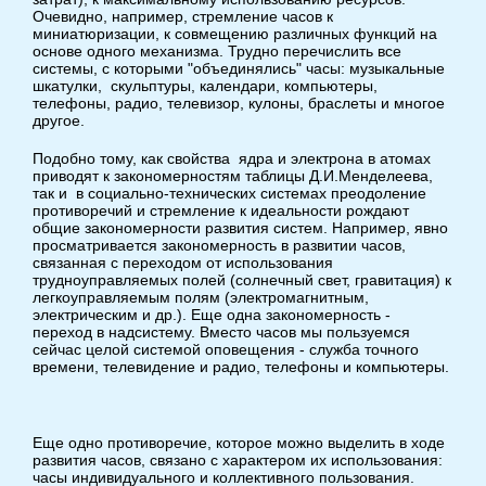
Очевидно, например, стремление часов к
миниатюризации, к совмещению различных функций на
основе одного механизма. Трудно перечислить все
системы, с которыми "объединялись" часы: музыкальные
шкатулки, скульптуры, календари, компьютеры,
телефоны, радио, телевизор, кулоны, браслеты и многое
другое.
Подобно тому, как свойства ядра и электрона в атомах
приводят к закономерностям таблицы Д.И.Менделеева,
так и в социально-технических системах преодоление
противоречий и стремление к идеальности рождают
общие закономерности развития систем. Например, явно
просматривается закономерность в развитии часов,
связанная с переходом от использования
трудноуправляемых полей (солнечный свет, гравитация) к
легкоуправляемым полям (электромагнитным,
электрическим и др.). Еще одна закономерность -
переход в надсистему. Вместо часов мы пользуемся
сейчас целой системой оповещения - служба точного
времени, телевидение и радио, телефоны и компьютеры.
Еще одно противоречие, которое можно выделить в ходе
развития часов, связано с характером их использования:
часы индивидуального и коллективного пользования.