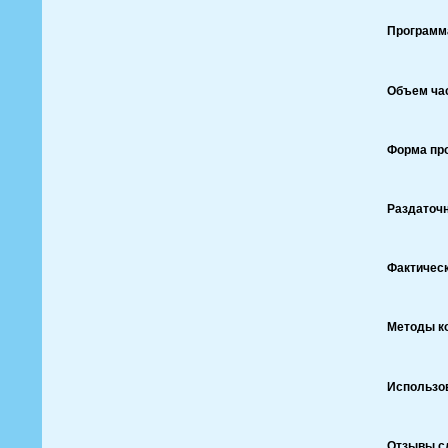
Программ
Объем ча
Форма пр
Раздаточ
Фактическ
Методы ко
Использов
Отзывы с