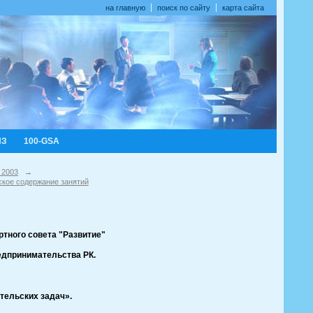
на главную
поиск по сайту
карта сайта
ИЗ
100-GSA
 2003
→
ское содержание занятий
тного совета "Развитие"
едпринимательства РК.
тельских задач».