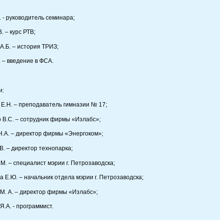
 - руководитель семинара;
. – курс РТВ;
А.Б. – история ТРИЗ;
. – введение в ФСА.
и:
 Е.Н. – преподаватель гимназии № 17;
 В.С. – сотрудник фирмы «Излабс»;
Н.А. – директор фирмы «Энергоком»;
В. – директор технопарка;
М. – специалист мэрии г. Петрозаводска;
 Е.Ю. – начальник отдела мэрии г. Петрозаводска;
М. А. – директор фирмы «Излабс»;
.А. - программист.