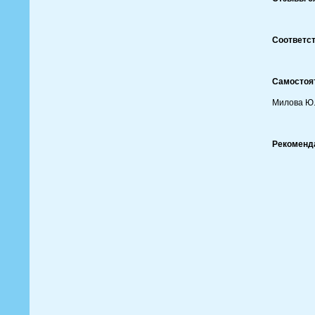
Соответст
Самостоя
Милова Ю.
Рекоменд