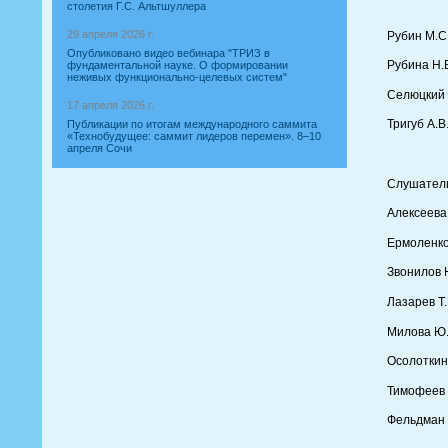
столетия Г.С. Альтшуллера
29 апреля 2026 г.
Рубин М.С.
Опубликовано видео вебинара "ТРИЗ в
Рубина Н.В
фундаментальной науке. О формировании
неживых функционально-целевых систем"
Селюцкий 
17 апреля 2026 г.
Тригуб А.В
Публикации по итогам международного саммита
«Технобудущее: саммит лидеров перемен». 8–10
апреля Сочи
Слушател
Алексеева
Ермоленко
Звонилов 
Лазарев Т.
Милова Ю.
Осолоткина
Тимофеев 
Фельдман Я