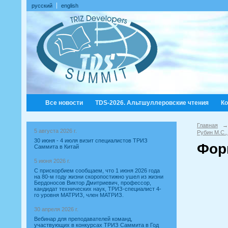
русский
english
Все новости
TDS-2026. Альтшуллеровские чтения
К
Главная
→
5 августа 2026 г.
Рубин М.С.
30 июня - 4 июля визит специалистов ТРИЗ
Фор
Саммита в Китай
5 июня 2026 г.
С прискорбием сообщаем, что 1 июня 2026 года
на 80-м году жизни скоропостижно ушел из жизни
Бердоносов Виктор Дмитриевич, профессор,
кандидат технических наук, ТРИЗ-специалист 4-
го уровня МАТРИЗ, член МАТРИЗ.
30 апреля 2026 г.
Вебинар для преподавателей команд,
участвующих в конкурсах ТРИЗ Саммита в Год