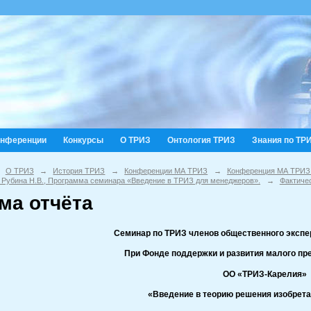
онференции
Конкурсы
О ТРИЗ
Онтология ТРИЗ
Знания по ТР
О ТРИЗ
→
История ТРИЗ
→
Конференции МА ТРИЗ
→
Конференция МА ТРИЗ
, Рубина Н.В., Программа семинара «Введение в ТРИЗ для менеджеров».
→
Фактиче
ма отчёта
Семинар
по ТРИЗ членов общественного экспер
При Фонде поддержки и развития малого пр
ОО «ТРИЗ-Карелия»
«Введение в теорию решения изобрета