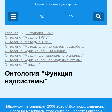
Перейти на полную версию
RU
Главная
Онтология ТРИЗ
→
→
Онтология "Модель ТРИЗ"
→
Онтология "Методы в ТРИЗ"
→
Онтология "Методы анализа систем, разработанные в ТРИЗ"
→
Онтология "Функциональный анализ"
→
Онтология "Модели функционального анализа"
→
Онтология "Функциональная модель системы"
→
Онтология "Функция"
Онтология "Функция
надсистемы"
http://www.triz-summit.ru
2006-2026 © Все права защищены.
Права на материалы этого сайта принадлежат авторам