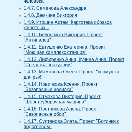
человека
1.4.7. Семенова Александра
1.4.8. Демкина Виктория
1.4.9. Игошин Артем. Картотека образов
животных...
1.4.10. Белоножко Виктория. Проект
"Антипалец"
1.4.11. Евтушенко Екатерина. Проект
"Моющая комплекс станция"
1.4.12. Лифиренко Анна, Кучина Анна. Проект
"Средства эвакуации"
1.4.13. Мамонова Олеся. Проект "кормушка
для рыб"
1.4.14. Новичкова Ксения. Проект
"Безопасные носилки"
1.4.15. Отмахова Виктория. Проект
"Шерстеуборочная машина"
1.4.16. Постникова Алена. Проект
"Безопасные обои"
1.4.17. Султанова Злата. Проект "Ботинки с
подогревом"