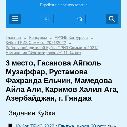
Перейти на полную версию
RU
Главная
Конкурсы
АРХИВ Конкурсов
→
→
→
Кубок ТРИЗ Саммита 2021/2022
→
Работы победителей Кубка ТРИЗ Саммита 2021/2022
→
Номинация "Фантазирование" 11-14 лет
3 место, Гасанова Айгюль
Музаффар, Рустамова
Фахранда Ельчин, Мамедова
Айла Али, Каримов Халил Ага,
Азербайджан, г. Гянджа
Задания Кубка
Кубок ТРИЗ 2022 г.Гянджа школа 20.pptx
(165