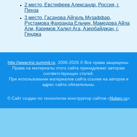
2 место, Евстифеев Александр, Россия, г.
Пенза
3 место, Гасанова Айгюль Музаффар,
Рустамова Фахранда Ельчин, Мамедова Айла
Али, Каримов Халил Ага, Азербайджан, г.
Гянджа
http://www.triz-summit.ru
2006-2026 © Все права защищены.
Права на материалы этого сайта принадлежат авторам
соответствующих статей.
При использовании материалов сайта ссылки на авторов и
адрес сайта обязательны.
© Сайт создан по технологии конструктор сайтов «
Nubex.ru
»