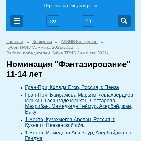
Перейти на полную версию
RU
Главная
Конкурсы
АРХИВ Конкурсов
→
→
→
Кубок ТРИЗ Саммита 2021/2022
→
Работы победителей Кубка ТРИЗ Саммита 2021/2022
Номинация "Фантазирование"
11-14 лет
Гран-При, Коляда Егор, Россия, г. Пенза
Гран-При, Байрамова Марьям, Аллахвердиев
Илькин, Гасанзаде Ильхан, Саттарова
Мехрибан, Мамедзаде Теймур, Азербайджан,
Баку
1 место, Кузахметов Арслан, Россия, г.
Кузнецк, Пензенской обл.
1 место, Мамедова Ася Заур, Азербайджан, г.
Гянджа