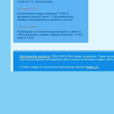
столетия Г.С. Альтшуллера
29 апреля 2026 г.
Опубликовано видео вебинара "ТРИЗ в
фундаментальной науке. О формировании
неживых функционально-целевых систем"
17 апреля 2026 г.
Публикации по итогам международного саммита
«Технобудущее: саммит лидеров перемен». 8–10
апреля Сочи
http://www.triz-summit.ru
2006-2026 © Все права защищены. Права на ма
При использовании материалов сайта ссылки на авторов и адрес сайта
© Сайт создан по технологии конструктор сайтов «
Nubex.ru
»