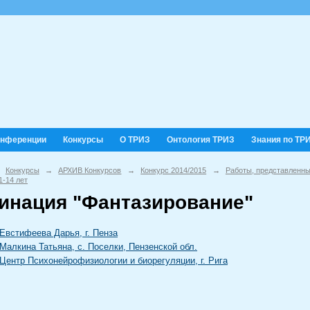
онференции
Конкурсы
О ТРИЗ
Онтология ТРИЗ
Знания по ТР
Конкурсы
→
АРХИВ Конкурсов
→
Конкурс 2014/2015
→
Работы, представленны
1-14 лет
инация "Фантазирование"
Евстифеева Дарья, г. Пенза
Малкина Татьяна, с. Поселки, Пензенской обл.
Центр Психонейрофизиологии и биорегуляции, г. Рига