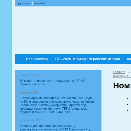
русский
english
Все новости
TDS-2026. Альтшуллеровские чтения
К
Главная
→
5 августа 2026 г.
Категория 1
30 июня - 4 июля визит специалистов ТРИЗ
Ном
Саммита в Китай
5 июня 2026 г.
С прискорбием сообщаем, что 1 июня 2026 года
на 80-м году жизни скоропостижно ушел из жизни
Бердоносов Виктор Дмитриевич, профессор,
кандидат технических наук, ТРИЗ-специалист 4-
го уровня МАТРИЗ, член МАТРИЗ.
30 апреля 2026 г.
Вебинар для преподавателей команд,
участвующих в конкурсах ТРИЗ Саммита в Год