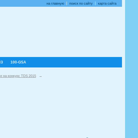
на главную
поиск по сайту
карта сайта
ИЗ
100-GSA
е на конкурс TDS 2015
→