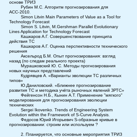
основе ТРИЗ
Рубин М.С. Алгоритм прогнозирования для
АСС-2010.
Simon Litvin Main Parameters of Value as a Tool for
Technology Forecast
Simon S. Litvin, M.Gershman Parallel Evolutionary
Lines Application for Technology Forecast
Кашкаров А.Г. Совершенствование принципа
действия ТС
Кашкаров А.Г. Оценка перспективности технического
решения
Аксельрод Б.М. Опыт прогнозирования: взгляд
назад (по следам реального проекта)
Мурашковский Ю. С. Методы прогнозирования
новых научных представлений
Кудрявцев А. «Варианты эволюции ТС различных
типов»
Ю.Даниловский. «Ближнее прогнозирование
развития ТС и методика учёта рыночных явлений ЗРТС»
Фейгенсон Н.Б., Кынин А.Т. Применение "мягкого"
моделирования для прогнозирования эволюции
технических
Sergei Ikovenko. Trends of Engineering System
Evolution within the Framework of S-Curve Analysis.
Федосов Юрий Игорьевич S-образные кривые в
прогнозировании: строим или используем ?
2. Планируется, что основные мероприятия ТРИЗ