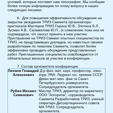
условий, которые поставит нам типография. Мы сообщим
более точную информацию по этому вопросу в наших
следующих письмах.
6. Для повышения эффективности обсуждения на
закрытое заседание ТРИЗ Саммита организаторы
пригласили Мастеров ТРИЗ Горина Ю.В., Злотина Б.Л.,
Зусман А.В., Саламатова Ю.П., (к сожалению пока они не
подтвердили, что смогут принять в нем участие.
Приглашение на ТРИЗ Саммит опытных специалистов по
ТРИЗ, не представивших докладов, но известных своими
разработками по тематике Саммита, позволит более
эффективно проводить обсуждение представленных
работ. Приглашенные специалисты освобождаются от
обязательных взносов за участие в конференции.
7. Состав оргкомитета конференции.
Леонов Геннадий
Д-р физ.-мат. наук, профессор, член-
Алексеевич
корр. РАН. Лауреат гос. премии СССР.
Декан мат.-мех. фак-та Санкт-
Петербургского университета.
Сопредседатель оргкомитета.
Рубин Михаил
Мастер ТРИЗ, директор по маркетингу
Семенович
ООО "Алгоритм", соруководитель
Саммита Разработчиков ТРИЗ, ученый
секретарь Диссертационного совета
МА ТРИЗ. Сопредседатель
оргкомитета.