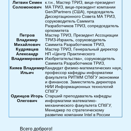
Литвин Семен
к.т.н., Мастер ТРИЗ, вице-президент
Соломонович
МА ТРИЗ, вице-президент компании
Gen3Partners (США), председатель
Диссертационного Совета МА ТРИЗ,
соруководитель Саммита
Разработчиков ТРИЗ, сопредседатель
оргкомитета
Петров
Мастер ТРИЗ, Президент Ассоциации
Владимир
ТРИЗ-Израиль, соруководитель
Михайлович
Саммита Разработчиков ТРИЗ,
Кудрявцев
Мастер ТРИЗ, Генеральный директор
Александр
НП «Центр Практического
Владимирович
Изобретательства», соруководитель
Саммита Разработчиков ТРИЗ,
Кияев Владимир
Кандидат физико-математических наук,
Ильич
профессор кафедры информатики
факультета РИТММ СПбГУ экономики
и финансов. Заместитель директора
НИИ Информационных технологий
СПбГУ
Одинцов Игорь
Старший преподаватель кафедры
Олегович
информатики математико-
механического факультета СПбГУ,
Менеджер по стратегическому
развитию компании Intel в России
Всего доброго!