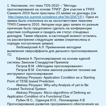
1. Напомним, что тема TDS-2010 – "Методы
прогнозирования на основе ТРИЗ". Для участия в ТРИЗ
Саммите 2010 были присланы 23 заявки на доклады (см.
http://www.triz-summit.ru/redirect.php?id=204719
). Одна из
заявок было отклонена из-за несоответствия тематике
ТРИЗ Саммита 2010. Авторам еще двух заявок по разным
причинам было предложено сделать на конференции
короткие сообщения и придать им статус стендовых
докладов. Таким образом, в настоящий момент остались
на рассмотрении следующие заявки (перечислены в
порядке поступления заявок):
Любомирский А.Л. Применение методики
выявления сверхэффекта для дальнего прогнозирования
ТС
Ефимов А. Прогнозирование на основе единой
системы Законов-Стандартов-Приемов
Петров В.М. «Методика прогнозирования»
Петров В.М. Система законов развития техники как
инструмент прогнозирования
Aleksey Pinyayev. Application Condition as a Starting
Point of TESE-based Prediction.
Aleksey Pinyayev. Why-why Analysis of yet to Be
Created Technical System
Aleksey Pinyayev. Micro-algorithms of Defining an
Application Condition of a Functional Clue
Рубин М.С., Одинцов И.О., Пономарева А.В.
Прогнозирование развития программного обеспечения на