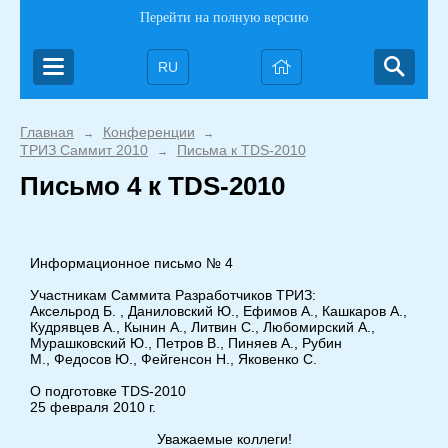
Перейти на полную версию
RU
Главная
Конференции
→
→
ТРИЗ Саммит 2010
Письма к TDS-2010
→
Письмо 4 к TDS-2010
Информационное письмо № 4
Участникам Саммита Разработчиков ТРИЗ:
Аксельрод Б. , Даниловский Ю., Ефимов А., Кашкаров А.,
Кудрявцев А., Кынин А., Литвин С., Любомирский А.,
Мурашковский Ю., Петров В., Пиняев А., Рубин
М., Федосов Ю., Фейгенсон Н., Яковенко С.
О подготовке TDS-2010
25 февраля 2010 г.
Уважаемые коллеги!