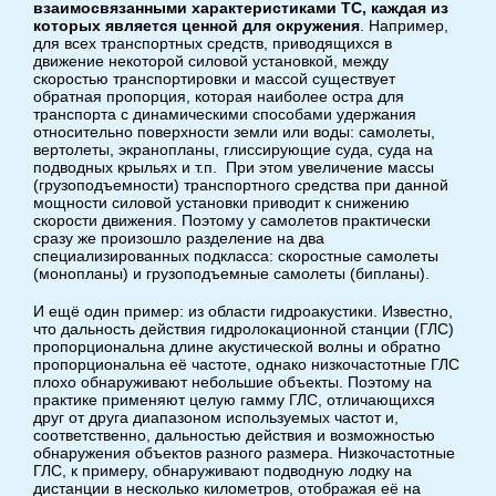
взаимосвязанными характеристиками ТС, каждая из
которых является ценной для окружения
. Например,
для всех транспортных средств, приводящихся в
движение некоторой силовой установкой, между
скоростью транспортировки и массой существует
обратная пропорция, которая наиболее остра для
транспорта с динамическими способами удержания
относительно поверхности земли или воды: самолеты,
вертолеты, экранопланы, глиссирующие суда, суда на
подводных крыльях и т.п. При этом увеличение массы
(грузоподъемности) транспортного средства при данной
мощности силовой установки приводит к снижению
скорости движения. Поэтому у самолетов практически
сразу же произошло разделение на два
специализированных подкласса: скоростные самолеты
(монопланы) и грузоподъемные самолеты (бипланы).
И ещё один пример: из области гидроакустики. Известно,
что дальность действия гидролокационной станции (ГЛС)
пропорциональна длине акустической волны и обратно
пропорциональна её частоте, однако низкочастотные ГЛС
плохо обнаруживают небольшие объекты. Поэтому на
практике применяют целую гамму ГЛС, отличающихся
друг от друга диапазоном используемых частот и,
соответственно, дальностью действия и возможностью
обнаружения объектов разного размера. Низкочастотные
ГЛС, к примеру, обнаруживают подводную лодку на
дистанции в несколько километров, отображая её на