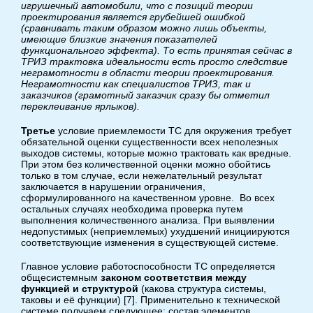
игрушечный автомобили, что с позиций теории
проектирования является грубейшей ошибкой
(сравнивать таким образом можно лишь объекты,
имеющие близкие значения показателей
функционального эффекта). То есть принятая сейчас в
ТРИЗ трактовка идеальности есть просто следствие
неграмотности в области теории проектирования.
Неграмотности как специалистов ТРИЗ, так и
заказчиков (грамотный заказчик сразу бы отметил
переклеивание ярлыков).
Третье
условие приемлемости ТС для окружения требует
обязательной оценки существенности всех неполезных
выходов системы, которые можно трактовать как вредные.
При этом без количественной оценки можно обойтись
только в том случае, если нежелательный результат
заключается в нарушении ограничения,
сформулированного на качественном уровне. Во всех
остальных случаях необходима проверка путем
выполнения количественного анализа. При выявлении
недопустимых (неприемлемых) ухудшений инициируются
соответствующие изменения в существующей системе.
Главное условие работоспособности ТС определяется
общесистемным
законом соответствия между
функцией и структурой
(какова структура системы,
таковы и её функции) [7]. Применительно к технической
системе получаем следующее: состав элементов