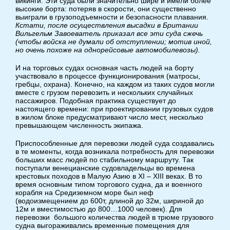
викинги. Эти суда были значительно шире и имели более
высокие борта: потеряв в скорости, они существенно
выиграли в грузоподъемности и безопасности плавания.
Кстати, после осуществления высадки в Британии
Вильгельм Завоеватель приказал все эти суда сжечь
(чтобы войска не думали об отступлении; мотив иной,
но очень похоже на однорейсовые автомобилевозы).
И на торговых судах основная часть людей на борту
участвовало в процессе функционирования (матросы,
гребцы, охрана). Конечно, на каждом из таких судов могли
вместе с грузом перевозить и нескольких случайных
пассажиров. Подобная практика существует до
настоящего времени: при проектировании грузовых судов
в жилом блоке предусматривают число мест, несколько
превышающем численность экипажа.
Приспособленные для перевозки людей суда создавались
в те моменты, когда возникала потребность для перевозки
больших масс людей по стабильному маршруту. Так
поступали венецианские судовладельцы во времена
крестовых походов в Малую Азию в XI – XIII веках. В то
время основным типом торгового судна, да и военного
корабля на Средиземном море был неф
(водоизмещением до 600т, длиной до 32м, шириной до
12м и вместимостью до 800…1000 человек). Для
перевозки большого количества людей в трюме грузового
судна выгораживались временные помещения для