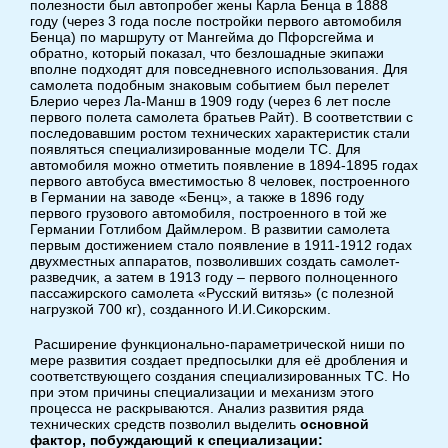
полезности был автопробег жены Карла Бенца в 1888
году (через 3 года после постройки первого автомобиля
Бенца) по маршруту от Мангейма до Пфорсгейма и
обратно, который показал, что безлошадные экипажи
вполне подходят для повседневного использования. Для
самолета подобным знаковым событием был перелет
Блерио через Ла-Манш в 1909 году (через 6 лет после
первого полета самолета братьев Райт). В соответствии с
последовавшим ростом технических характеристик стали
появляться специализированные модели ТС. Для
автомобиля можно отметить появление в 1894-1895 годах
первого автобуса вместимостью 8 человек, построенного
в Германии на заводе «Бенц», а также в 1896 году
первого грузового автомобиля, построенного в той же
Германии Готлибом Даймлером. В развитии самолета
первым достижением стало появление в 1911-1912 годах
двухместных аппаратов, позволивших создать самолет-
разведчик, а затем в 1913 году – первого полноценного
пассажирского самолета «Русский витязь» (с полезной
нагрузкой 700 кг), созданного И.И.Сикорским.
Расширение функционально-параметрической ниши по
мере развития создает предпосылки для её дробления и
соответствующего создания специализированных ТС. Но
при этом причины специализации и механизм этого
процесса не раскрываются. Анализ развития ряда
технических средств позволил выделить
основной
фактор, побуждающий к специализации: