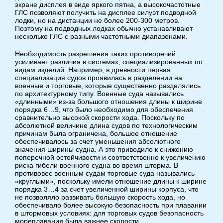
экране дисплея в виде яркого пятна, а высокочастотные
ГЛС позволяют получить на дисплее силуэт подводной
лодки, но на дистанции не более 200-300 метров.
Поэтому на подводных лодках обычно устанавливают
несколько ГЛС с разными частотными диапазонами.
Необходимость разрешения таких противоречий
усиливает различия в системах, специализированных по
видам изделий. Например, в древности первая
специализация судов проявилась в разделении на
военные и торговые, которые существенно разделялись
по архитектурному типу. Военные суда назывались
«длинными» из-за большого отношения длины к ширине
порядка 6…9, что было необходимо для обеспечения
сравнительно высокой скорости хода. Поскольку по
абсолютной величине длина судов по технологическим
причинам была ограничена, большое отношение
обеспечивалось за счет уменьшения абсолютного
значения ширины судна. А это приводило к снижению
поперечной остойчивости и соответственно к увеличению
риска гибели военного судна во время шторма. В
противовес военным судам торговые суда назывались
«круглыми», поскольку имели отношение длины к ширине
порядка 3…4 за счет увеличенной ширины корпуса, что
не позволяло развивать большую скорость хода, но
обеспечивало более высокую безопасность при плавании
в штормовых условиях: для торговых судов безопасность
мореплавания была важнее скорости.