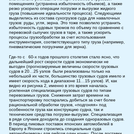
помещениях (устранена избыточность объемов), а также
резко ускорило операции погрузки и выгрузки жидкого
груза (повышение идеальности процесса). Следующими
выделились из состава сухогрузов суда для навалочных
грузов: руды, угля, зерна. Это тоже позволило устранить
избыточность судовых трюмов по объему по сравнению с
перевозкой сыпучих грузов в таре, а также ускорить
процессы грузообработки за счет использования
инструментария, соответствующего типу груза (например,
пневматические погрузчики для зерна).
Где-то с 60-х годов прошлого столетия стало ясно, что
дальнейший рост скорости судов экономически не
выгоден (прогнозируемые величины скорости грузовых
судов в 20…25 узлов были реализованы только на
небольшой их части, большинство грузовых судов имело и
имеет скорость хода в диапазоне 11…15 узлов). И, как
видно из рисунка 2, именно в это время началась
усиленная специализация грузовых судов по типам
перевозимых грузов. Снижения затрат времени на
транспортировку постарались добиться за счет более
рациональной обработки грузов, «подгоняя» под
особенности груза как конструкцию судна, так и
технические средства погрузки-выгрузки. Специализация
в ряде случаев доходила до создания одноразовых судов.
В период пиковых поставок японских автомобилей в
Европу в Японии строились специальные суда
автомобилевозы для рейсов один конец. После доставки