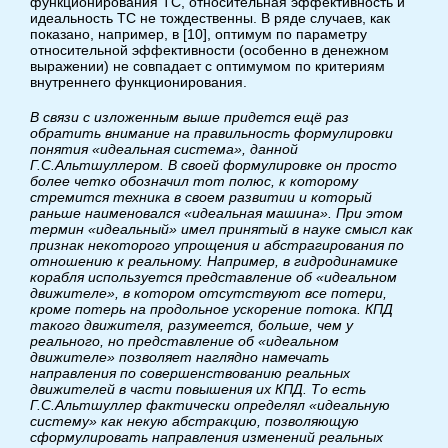
функционирования ТС, относительная эффективность и
идеальность ТС не тождественны. В ряде случаев, как
показано, например, в [10], оптимум по параметру
относительной эффективности (особенно в денежном
выражении) не совпадает с оптимумом по критериям
внутреннего функционирования.
В связи с изложенным выше придется ещё раз
обратить внимание на правильность формулировки
понятия «идеальная система», данной
Г.С.Альтшуллером. В своей формулировке он просто
более четко обозначил тот полюс, к которому
стремится техника в своем развитии и который
раньше наименовался «идеальная машина». При этом
термин «идеальный» имел принятый в науке смысл как
признак некоторого упрощения и абстрагирования по
отношению к реальному. Например, в гидродинамике
корабля используется представление об «идеальном
движителе», в котором отсутствуют все потери,
кроме потерь на продольное ускорение потока. КПД
такого движителя, разумеется, больше, чем у
реального, но представление об «идеальном
движителе» позволяет наглядно намечать
направления по совершенствованию реальных
движителей в части повышения их КПД. То есть
Г.С.Альтшуллер фактически определял «идеальную
систему» как некую абстракцию, позволяющую
сформулировать направления изменений реальных