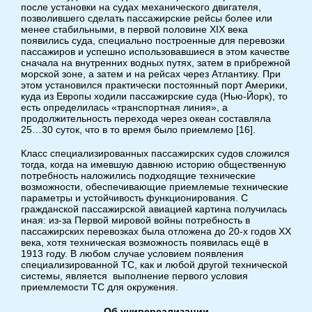
после установки на судах механического двигателя,
позволившего сделать пассажирские рейсы более или
менее стабильными, в первой половине XIX века
появились суда, специально построенные для перевозки
пассажиров и успешно использовавшиеся в этом качестве
сначала на внутренних водных путях, затем в прибрежной
морской зоне, а затем и на рейсах через Атлантику. При
этом установился практически постоянный порт Америки,
куда из Европы ходили пассажирские суда (Нью-Йорк), то
есть определилась «транспортная линия», а
продолжительность перехода через океан составляла
25…30 суток, что в то время было приемлемо [16].
Класс специализированных пассажирских судов сложился
тогда, когда на имевшую давнюю историю общественную
потребность наложились подходящие технические
возможности, обеспечивающие приемлемые технические
параметры и устойчивость функционирования. С
гражданской пассажирской авиацией картина получилась
иная: из-за Первой мировой войны потребность в
пассажирских перевозках была отложена до 20-х годов XX
века, хотя техническая возможность появилась ещё в
1913 году. В любом случае условием появления
специализированной ТС, как и любой другой технической
системы, является выполнение первого условия
приемлемости ТС для окружения.
Об универсализации