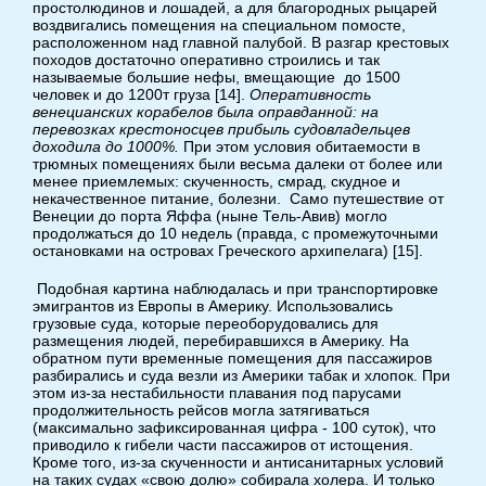
простолюдинов и лошадей, а для благородных рыцарей
воздвигались помещения на специальном помосте,
расположенном над главной палубой. В разгар крестовых
походов достаточно оперативно строились и так
называемые большие нефы, вмещающие до 1500
человек и до 1200т груза [14].
Оперативность
венецианских корабелов была оправданной: на
перевозках крестоносцев прибыль судовладельцев
доходила до 1000%.
При этом условия обитаемости в
трюмных помещениях были весьма далеки от более или
менее приемлемых: скученность, смрад, скудное и
некачественное питание, болезни. Само путешествие от
Венеции до порта Яффа (ныне Тель-Авив) могло
продолжаться до 10 недель (правда, с промежуточными
остановками на островах Греческого архипелага) [15].
Подобная картина наблюдалась и при транспортировке
эмигрантов из Европы в Америку. Использовались
грузовые суда, которые переоборудовались для
размещения людей, перебиравшихся в Америку. На
обратном пути временные помещения для пассажиров
разбирались и суда везли из Америки табак и хлопок. При
этом из-за нестабильности плавания под парусами
продолжительность рейсов могла затягиваться
(максимально зафиксированная цифра - 100 суток), что
приводило к гибели части пассажиров от истощения.
Кроме того, из-за скученности и антисанитарных условий
на таких судах «свою долю» собирала холера. И только