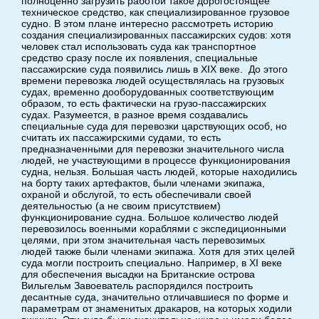
полноценно загрузить работой такое дорогостоящее
техническое средство, как специализированное грузовое
судно. В этом плане интересно рассмотреть историю
создания специализированных пассажирских судов: хотя
человек стал использовать суда как транспортное
средство сразу после их появления, специальные
пассажирские суда появились лишь в XIX веке. До этого
времени перевозка людей осуществлялась на грузовых
судах, временно дооборудованных соответствующим
образом, то есть фактически на грузо-пассажирских
судах. Разумеется, в разное время создавались
специальные суда для перевозки царствующих особ, но
считать их пассажирскими судами, то есть
предназначенными для перевозки значительного числа
людей, не участвующими в процессе функционирования
судна, нельзя. Большая часть людей, которые находились
на борту таких артефактов, были членами экипажа,
охраной и обслугой, то есть обеспечивали своей
деятельностью (а не своим присутствием)
функционирование судна. Большое количество людей
перевозилось военными кораблями с экспедиционными
целями, при этом значительная часть перевозимых
людей также были членами экипажа. Хотя для этих целей
суда могли построить специально. Например, в XI веке
для обеспечения высадки на Британские острова
Вильгельм Завоеватель распорядился построить
десантные суда, значительно отличавшиеся по форме и
параметрам от знаменитых дракаров, на которых ходили