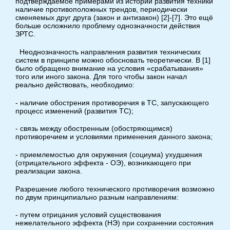
подтверждаемое примерами из истории развития техники
наличие противоположных трендов, периодически
сменяемых друг друга (закон и антизакон) [2]-[7]. Это ещё
больше осложнило проблему однозначности действия
ЗРТС.
Неоднозначность направления развития технических
систем в принципе можно обосновать теоретически. В [1]
было обращено внимание на условия «срабатывания»
того или иного закона. Для того чтобы закон начал
реально действовать, необходимо:
- наличие обострения противоречия в ТС, запускающего
процесс изменений (развития ТС);
- связь между обостренным (обостряющимся)
противоречием и условиями применения данного закона;
- приемлемостью для окружения (социума) ухудшения
(отрицательного эффекта - ОЭ), возникающего при
реализации закона.
Разрешение любого технического противоречия возможно
по двум принципиально разным направлениям:
- путем отрицания условий существования
нежелательного эффекта (НЭ) при сохранении состояния