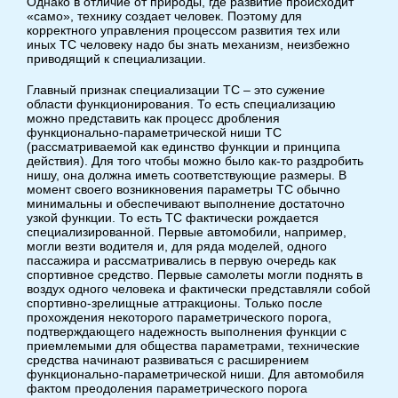
Однако в отличие от природы, где развитие происходит
«само», технику создает человек. Поэтому для
корректного управления процессом развития тех или
иных ТС человеку надо бы знать механизм, неизбежно
приводящий к специализации.
Главный признак специализации ТС – это сужение
области функционирования. То есть специализацию
можно представить как процесс дробления
функционально-параметрической ниши ТС
(рассматриваемой как единство функции и принципа
действия). Для того чтобы можно было как-то раздробить
нишу, она должна иметь соответствующие размеры. В
момент своего возникновения параметры ТС обычно
минимальны и обеспечивают выполнение достаточно
узкой функции. То есть ТС фактически рождается
специализированной. Первые автомобили, например,
могли везти водителя и, для ряда моделей, одного
пассажира и рассматривались в первую очередь как
спортивное средство. Первые самолеты могли поднять в
воздух одного человека и фактически представляли собой
спортивно-зрелищные аттракционы. Только после
прохождения некоторого параметрического порога,
подтверждающего надежность выполнения функции с
приемлемыми для общества параметрами, технические
средства начинают развиваться с расширением
функционально-параметрической ниши. Для автомобиля
фактом преодоления параметрического порога