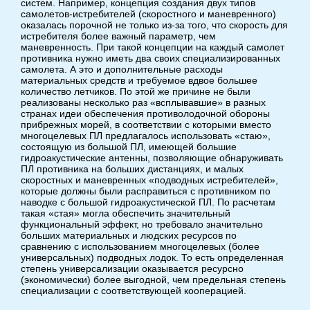
систем. Например, концепция создания двух типов
самолетов-истребителей (скоростного и маневренного)
оказалась порочной не только из-за того, что скорость для
истребителя более важный параметр, чем
маневренность. При такой концепции на каждый самолет
противника нужно иметь два своих специализированных
самолета. А это и дополнительные расходы
материальных средств и требуемое вдвое большее
количество летчиков. По этой же причине не были
реализованы несколько раз «всплывавшие» в разных
странах идеи обеспечения противолодочной обороны
прибрежных морей, в соответствии с которыми вместо
многоцелевых ПЛ предлагалось использовать «стаю»,
состоящую из большой ПЛ, имеющей большие
гидроакустические антенны, позволяющие обнаруживать
ПЛ противника на больших дистанциях, и малых
скоростных и маневренных «подводных истребителей»,
которые должны были расправиться с противником по
наводке с большой гидроакустической ПЛ. По расчетам
такая «стая» могла обеспечить значительный
функциональный эффект, но требовало значительно
больших материальных и людских ресурсов по
сравнению с использованием многоцелевых (более
универсальных) подводных лодок. То есть определенная
степень универсализации оказывается ресурсно
(экономически) более выгодной, чем предельная степень
специализации с соответствующей кооперацией.