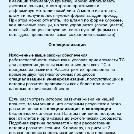
имеющий трехмерную кривизну, можно использовать
дисковые вальцы, много кратно прокатывая и
деформируя металлический лист. А можно изготовить
штамп и получить лист нужной формы за один проход.
При этом можно отметить, что штамп по форме сложнее,
чем дисковые вальцы, но зато упрощается (сокращается)
полезный процесс получения листа нужной формы (то
есть здесь проявляется закон сохранения сложности).
О специализации
Изложенные выше законы обеспечения
работоспособности также как и условия приемлемости ТС
для окружения должны выполняться для всех ТС в
процессе их развития. Рассмотрим их проявление на
примере двух противоположных процессов
специализации
и
универсализации
, присутствующих в
истории развития практически всех более или менее
сложных технических объектов.
Если рассмотреть историю развития жизни на нашей
планете, то мы увидим, что основным результатом этого
развития является
специализация и кооперация
биологических элементов. На этом принципе построены
всё: от клеток и организмов до экологических сообществ.
Подобная картина получается и при рассмотрении
истории развития техники. К примеру, на рисунке 2
показан процесс специализации судов для перевозки