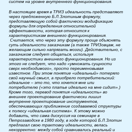
систем на уровне внутреннего функционирования.
В настоящее время в ТРИЗ идеальность представляют
через предложенную Б.Л.Злотиным формулу,
представляющую собой фактически модификацию
формулы для определения относительной
эффективности, которая относится к
характеристикам внешнего функционирования.
Считается, что через эту формулу проще объяснять
суть идеальности заказчикам (а также ТРИЗовцам, не
желающим сильно напрягать мозги). Действительно, с
заказчиком следует общаться, используя
характеристики внешнего функционирования. Но из
этого не следует, что надо «умножать сущности
сверх необходимого», просто переименовывая
известное. При этом понятие «идеальный» потеряло
свой научный смысл, а приобрело потребительский:
идеальное – это то, что хочется мне или
потребителю («это платье идеально на мне сидит».)
Кроме того, перевод понятия «идеальность» во
внешнее проектирование фактически лишил
внутренне проектирование инструментов,
обеспечивающих приближение создаваемой структуры
к полюсу «идеальная система». К этому можно
добавить, что сама дискуссия на семинаре в
Петрозаводске в 1980 году, в ходе которой Б.Л.Злотин
предлагал свою трактовку идеальности, велась
некорректно: между собой сравнивались реальный и