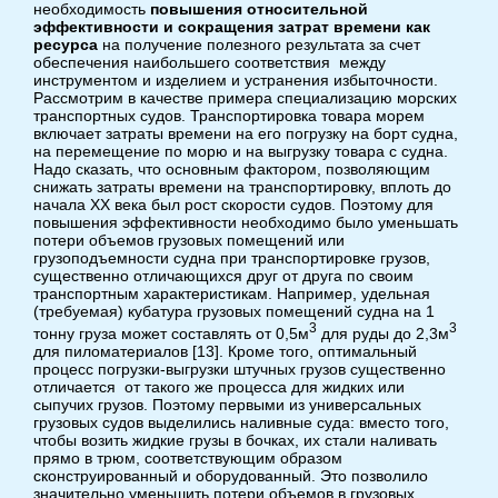
необходимость
повышения относительной
эффективности и сокращения затрат времени как
ресурса
на получение полезного результата за счет
обеспечения наибольшего соответствия между
инструментом и изделием и устранения избыточности.
Рассмотрим в качестве примера специализацию морских
транспортных судов. Транспортировка товара морем
включает затраты времени на его погрузку на борт судна,
на перемещение по морю и на выгрузку товара с судна.
Надо сказать, что основным фактором, позволяющим
снижать затраты времени на транспортировку, вплоть до
начала XX века был рост скорости судов. Поэтому для
повышения эффективности необходимо было уменьшать
потери объемов грузовых помещений или
грузоподъемности судна при транспортировке грузов,
существенно отличающихся друг от друга по своим
транспортным характеристикам. Например, удельная
(требуемая) кубатура грузовых помещений судна на 1
3
3
тонну груза может составлять от 0,5м
для руды до 2,3м
для пиломатериалов [13]. Кроме того, оптимальный
процесс погрузки-выгрузки штучных грузов существенно
отличается от такого же процесса для жидких или
сыпучих грузов. Поэтому первыми из универсальных
грузовых судов выделились наливные суда: вместо того,
чтобы возить жидкие грузы в бочках, их стали наливать
прямо в трюм, соответствующим образом
сконструированный и оборудованный. Это позволило
значительно уменьшить потери объемов в грузовых