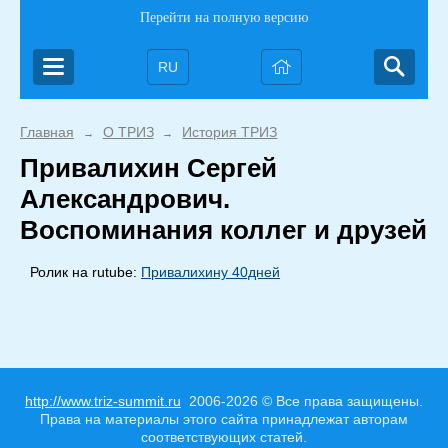
Перейти на полную версию
RU
Главная
О ТРИЗ
История ТРИЗ
→
→
Привалихин Сергей
Александрович.
Воспоминания коллег и друзей
Ролик на rutube:
Привалихину 40дней
http://www.triz-summit.ru
2006-2026 © Все права защищены.
Права на материалы этого сайта принадлежат авторам
соответствующих статей.