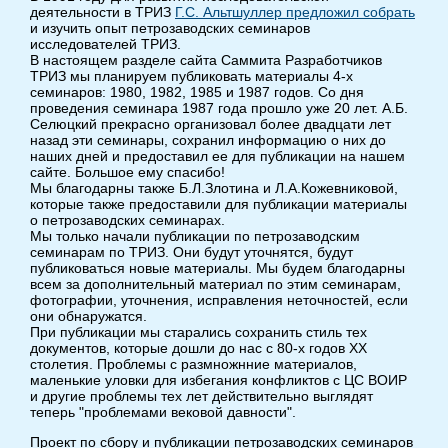
деятельности в ТРИЗ
Г.С. Альтшуллер предложил собрать
и изучить опыт петрозаводских семинаров
исследователей ТРИЗ.
В настоящем разделе сайта Саммита Разработчиков
ТРИЗ мы планируем публиковать материалы 4-х
семинаров: 1980, 1982, 1985 и 1987 годов. Со дня
проведения семинара 1987 года прошло уже 20 лет. А.Б.
Селюцкий прекрасно организовал более двадцати лет
назад эти семинары, сохранил информацию о них до
наших дней и предоставил ее для публикации на нашем
сайте. Большое ему спасибо!
Мы благодарны также Б.Л.Злотина и Л.А.Кожевниковой,
которые также предоставили для публикации материалы
о петрозаводских семинарах.
Мы только начали публикации по петрозаводским
семинарам по ТРИЗ. Они будут уточнятся, будут
публиковаться новые материалы. Мы будем благодарны
всем за дополнительный материал по этим семинарам,
фотографии, уточнения, исправления неточностей, если
они обнаружатся.
При публикации мы старались сохранить стиль тех
документов, которые дошли до нас с 80-х годов ХХ
столетия. Проблемы с размножнние материалов,
маленькие уловки для избегания конфликтов с ЦС ВОИР
и другие проблемы тех лет действительно выглядят
теперь "проблемами вековой давности".
Проект по сбору и публикации петрозаводских семинаров