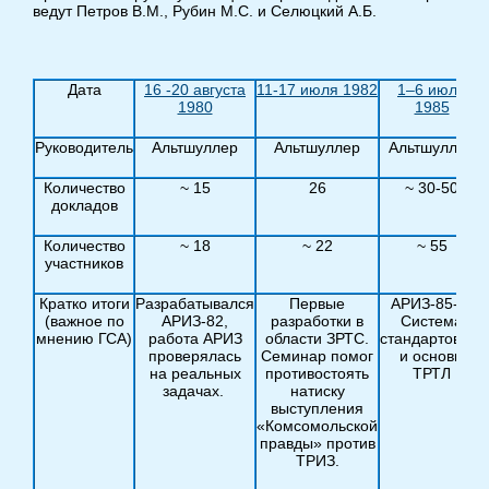
ведут Петров В.М., Рубин М.С. и Селюцкий А.Б.
Дата
16 -20 августа
11-17 июля 1982
1–6 июля
1980
1985
Руководитель
Альтшуллер
Альтшуллер
Альтшуллер
Количество
~ 15
26
~ 30-50
докладов
Количество
~ 18
~ 22
~ 55
участников
Кратко итоги
Разрабатывался
Первые
АРИЗ-85-В,
(важное по
АРИЗ-82,
разработки в
Система
мнению ГСА)
работа АРИЗ
области ЗРТС.
стандартов-76
проверялась
Семинар помог
и основы
на реальных
противостоять
ТРТЛ
задачах.
натиску
выступления
«Комсомольской
правды» против
ТРИЗ.