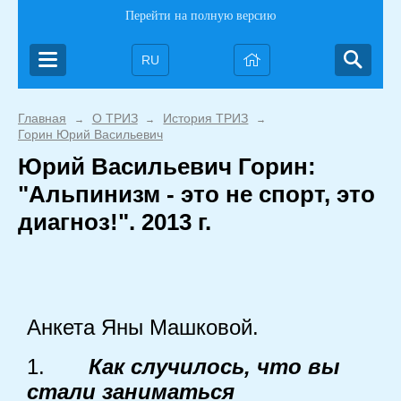
Перейти на полную версию
RU
Главная
О ТРИЗ
История ТРИЗ
→
→
→
Горин Юрий Васильевич
Юрий Васильевич Горин:
"Альпинизм - это не спорт, это
диагноз!". 2013 г.
Анкета Яны Машковой.
1.
Как случилось, что вы
стали заниматься