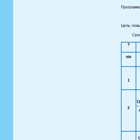
Программа
Цель: пов
Срок обуч
?
п\п
1
1
–
2