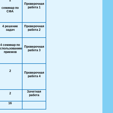
2
Проверочная
работа 1
семинар по
СФА
4 решение
Проверочная
задач
работа 2
4 семинар по
Проверочная
использованию
работа 3
приемов
2
Проверочная
работа 4
Зачетная
2
работа
16