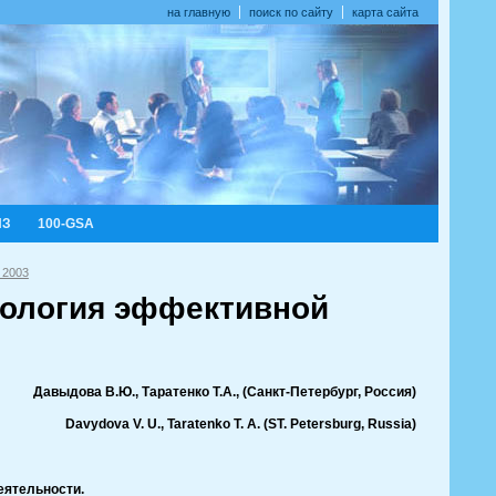
на главную
поиск по сайту
карта сайта
ИЗ
100-GSA
 2003
хнология эффективной
Давыдова В.Ю., Таратенко Т.А., (Санкт-Петербург, Россия)
Davydova V. U., Taratenko T. A. (ST. Petersburg
,
Russia
)
еятельности
.