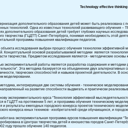
Technology
effective
thinking
ция дополнительного образования детей может быть реализована с пом
нных технологий. Одна из известных технологий развивающего обучения – Т
ях дополнительного образования детей требует глубоких научных исследовани
ого творчества (ГЦДТТ) Санкт-Петербурга, понимая необходимость этой деяте
нтальной программы повышения квалификации педагогов.
е объекта исследования выбран процесс обучения технологии эффективной 
й. Концептуальной основой разрабатываемой методики является технология
асти творчества. Предметом исследования являются - методические основы 
периментальной работы является разработка содержания и методики ре
ельности”. Эта методика базируется на объединении двух альтернативных с
личности, творческих способностей и навыков проектной деятельности. В о
ом моделировании.
 методика, интегрирующая две системы обучения - техническое моделирован
 направленный на развитие способности выдвигать и практически реализовы
экспериментального курса “Технология эффективной мыследеятельности” 
ся в ГЦДТТ на протяжении 5 лет, и программа обучения техническому модел
я и результаты ежегодных городского конкурса проектов технического модели
ского конкурса юных техников - изобретателей среди обучающихся, и городс
на экспериментальная программа курсов повышения квалификации “Техн
пробирована в Центрах творчества детей и юношества городов Санкт-Петерб
002 году прошло обучение 140 педагогов.