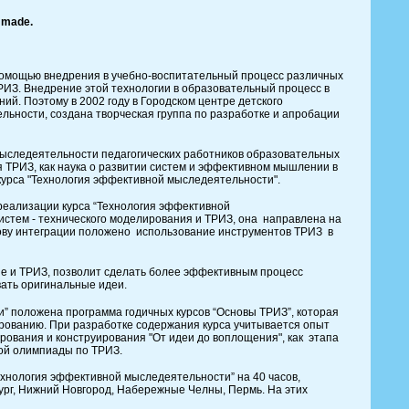
made
.
ощью внедрения в учебно-воспитательный процесс различных
РИЗ. Внедрение этой технологии в образовательный процесс в
й. Поэтому в 2002 году в Городском центре детского
льности, создана творческая группа по разработке и апробации
мыследеятельности педагогических работников образовательных
 ТРИЗ, как наука о развитии систем и эффективном мышлении в
курса "Технология эффективной мыследеятельности".
ализации курса “Технология эффективной
истем - технического моделирования и ТРИЗ, она направлена на
снову интеграции положено использование инструментов ТРИЗ в
ие и ТРИЗ, позволит сделать более эффективным процесс
вать оригинальные идеи.
положена программа годичных курсов “Основы ТРИЗ”, которая
ированию. При разработке содержания курса учитывается опыт
рования и конструирования "От идеи до воплощения", как этапа
кой олимпиады по ТРИЗ.
ология эффективной мыследеятельности” на 40 часов,
ург, Нижний Новгород, Набережные Челны, Пермь. На этих