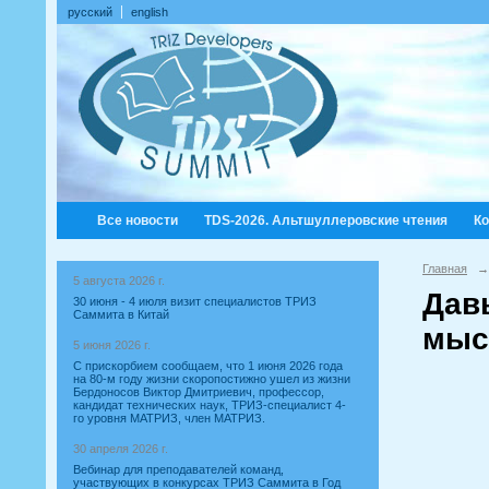
русский
english
Все новости
TDS-2026. Альтшуллеровские чтения
К
Главная
→
5 августа 2026 г.
Дав
30 июня - 4 июля визит специалистов ТРИЗ
Саммита в Китай
мыс
5 июня 2026 г.
С прискорбием сообщаем, что 1 июня 2026 года
на 80-м году жизни скоропостижно ушел из жизни
Бердоносов Виктор Дмитриевич, профессор,
кандидат технических наук, ТРИЗ-специалист 4-
го уровня МАТРИЗ, член МАТРИЗ.
30 апреля 2026 г.
Вебинар для преподавателей команд,
участвующих в конкурсах ТРИЗ Саммита в Год