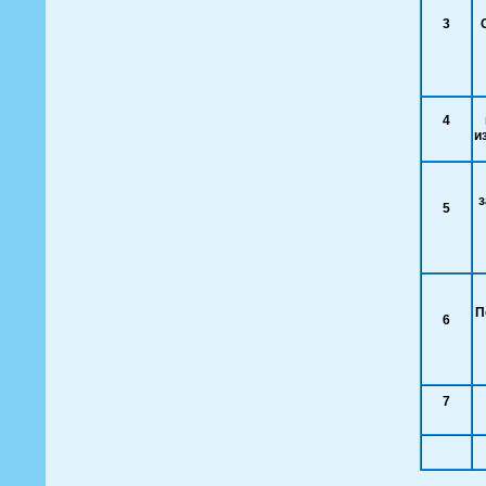
3
4
и
з
5
П
6
7