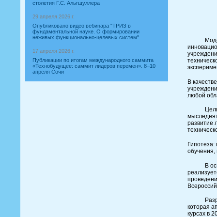
столетия Г.С. Альтшуллера
29 апреля 2026 г.
Опубликовано видео вебинара "ТРИЗ в
фундаментальной науке. О формировании
неживых функционально-целевых систем"
Модерниза
инновацио
17 апреля 2026 г.
учреждени
Публикации по итогам международного саммита
техническ
«Технобудущее: саммит лидеров перемен». 8–10
экспериме
апреля Сочи
В качеств
учреждени
любой обл
Целью экс
мыследеят
развитие 
техническ
Гипотеза:
обучения,
В основу 
реализует
проведени
Всероссий
Разработа
которая а
курсах в 2