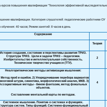
 курсов повышения квалификации “Технология эффективной мыследеятельнос
ышение квалификации. Категория слушателей: педагогические работники ОУ
ения: 40 часов; Режим занятий: 8 часов в день
Содержание
Теория
История создания, состояние и перспективы развития ТРИЗ.
Структура ТРИЗ. Цели и задачи ТРИЗ – педагогики.
2
Изобретательство и интеллектуальная собственность.
Техническое творчество учащихся (ТТУ).
Неалгоритмические методы активизации мышления:
) Метод проб и ошибок. 2) Упорядочивание перебора вариантов
 мозговой штурм, синектика, морфологический анализ, МКВ. 3)
4
Ассоциативные методы - бином фантазии, метод фокальных
объектов.
Составление ментальной карты по методам.
Системное мышление. Понятие о системах и функциях.
Структура систем. Типы функций. Системно-функциональный