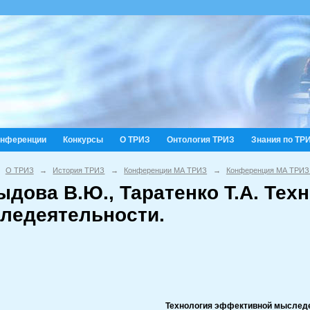
онференции
Конкурсы
О ТРИЗ
Онтология ТРИЗ
Знания по ТР
О ТРИЗ
→
История ТРИЗ
→
Конференции МА ТРИЗ
→
Конференция МА ТРИЗ
ыдова В.Ю., Таратенко Т.А. Те
ледеятельности.
Технология эффективной мыслед