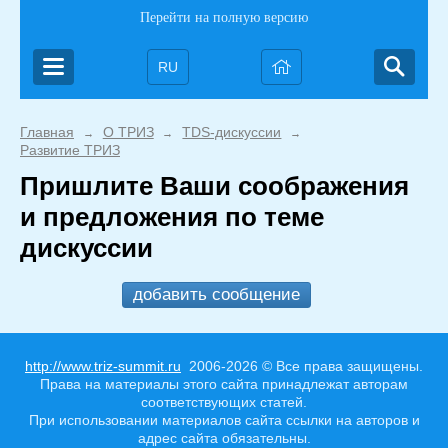
Перейти на полную версию
RU
Главная
О ТРИЗ
TDS-дискуссии
→
→
→
Развитие ТРИЗ
Пришлите Ваши соображения
и предложения по теме
дискуссии
добавить сообщение
http://www.triz-summit.ru
2006-2026 © Все права защищены.
Права на материалы этого сайта принадлежат авторам
соответствующих статей.
При использовании материалов сайта ссылки на авторов и
адрес сайта обязательны.