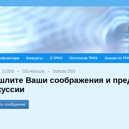
онференции
Конкурсы
О ТРИЗ
Онтология ТРИЗ
Знания по ТР
О ТРИЗ
→
TDS-дискуссии
→
Развитие ТРИЗ
шлите Ваши соображения и пре
куссии
ть сообщение