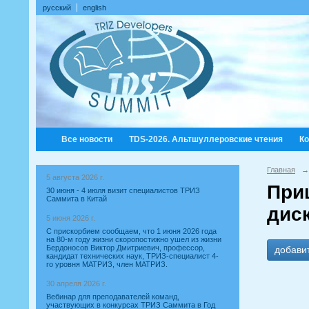
русский
english
Все новости
TDS-2026. Альтшуллеровские чтения
К
Главная
→
5 августа 2026 г.
При
30 июня - 4 июля визит специалистов ТРИЗ
Саммита в Китай
дис
5 июня 2026 г.
С прискорбием сообщаем, что 1 июня 2026 года
на 80-м году жизни скоропостижно ушел из жизни
Бердоносов Виктор Дмитриевич, профессор,
добави
кандидат технических наук, ТРИЗ-специалист 4-
го уровня МАТРИЗ, член МАТРИЗ.
30 апреля 2026 г.
Вебинар для преподавателей команд,
участвующих в конкурсах ТРИЗ Саммита в Год