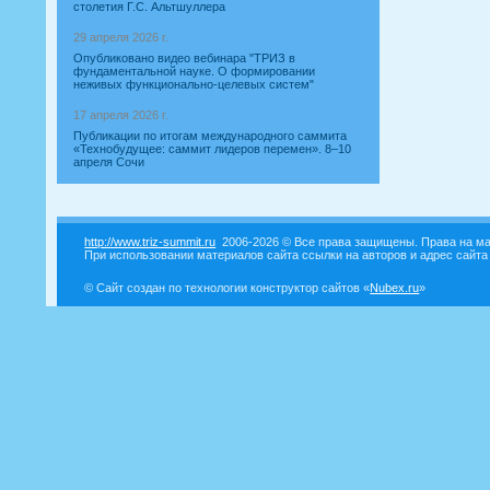
столетия Г.С. Альтшуллера
29 апреля 2026 г.
Опубликовано видео вебинара "ТРИЗ в
фундаментальной науке. О формировании
неживых функционально-целевых систем"
17 апреля 2026 г.
Публикации по итогам международного саммита
«Технобудущее: саммит лидеров перемен». 8–10
апреля Сочи
http://www.triz-summit.ru
2006-2026 © Все права защищены. Права на ма
При использовании материалов сайта ссылки на авторов и адрес сайта
© Сайт создан по технологии конструктор сайтов «
Nubex.ru
»