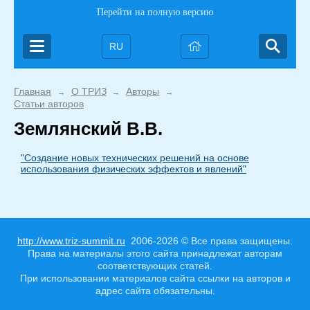
Перейти на полную версию
RU
Главная
О ТРИЗ
Авторы
→
→
→
Статьи авторов
Землянский В.В.
"Создание новых технических решений на основе
использования физических эффектов и явлений"
http://www.triz-summit.ru
2006-2026 © Все права защищены.
Права на материалы этого сайта принадлежат авторам
соответствующих статей.
При использовании материалов сайта ссылки на авторов и
адрес сайта обязательны.