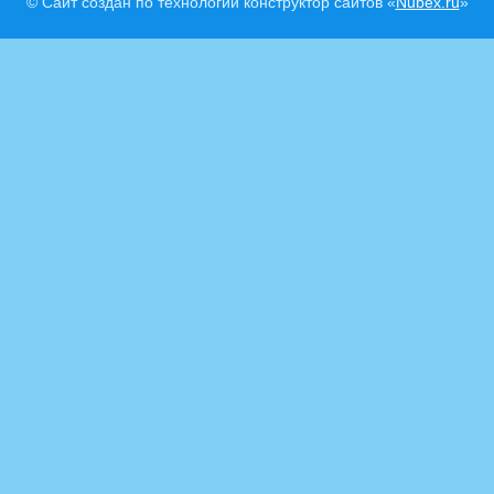
© Сайт создан по технологии конструктор сайтов «
Nubex.ru
»