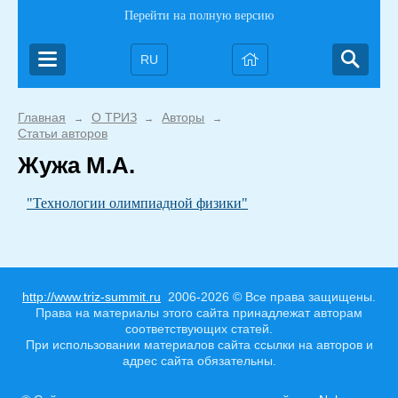
Перейти на полную версию
RU
Главная
О ТРИЗ
Авторы
→
→
→
Статьи авторов
Жужа М.А.
"Технологии олимпиадной физики"
http://www.triz-summit.ru
2006-2026 © Все права защищены.
Права на материалы этого сайта принадлежат авторам
соответствующих статей.
При использовании материалов сайта ссылки на авторов и
адрес сайта обязательны.