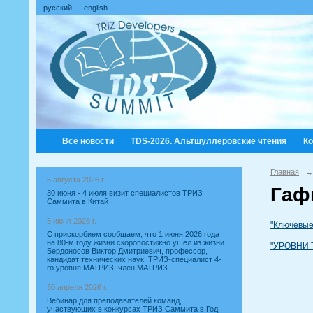
русский
english
Все новости
TDS-2026. Альтшуллеровские чтения
К
Главная
→
5 августа 2026 г.
Гаф
30 июня - 4 июля визит специалистов ТРИЗ
Саммита в Китай
5 июня 2026 г.
"Ключевые
С прискорбием сообщаем, что 1 июня 2026 года
на 80-м году жизни скоропостижно ушел из жизни
"УРОВНИ 
Бердоносов Виктор Дмитриевич, профессор,
кандидат технических наук, ТРИЗ-специалист 4-
го уровня МАТРИЗ, член МАТРИЗ.
30 апреля 2026 г.
Вебинар для преподавателей команд,
участвующих в конкурсах ТРИЗ Саммита в Год