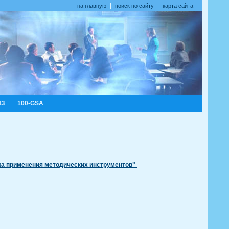
на главную
поиск по сайту
карта сайта
ИЗ
100-GSA
ика применения методических инструментов"