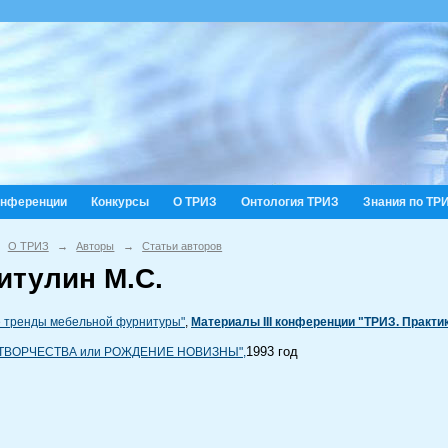
онференции
Конкурсы
О ТРИЗ
Онтология ТРИЗ
Знания по ТР
О ТРИЗ
→
Авторы
→
Статьи авторов
итулин М.С.
 тренды мебельной фурнитуры"
,
Материалы III конференции "ТРИЗ. Практ
1993 год
ТВОРЧЕСТВА или РОЖДЕНИЕ НОВИЗНЫ",