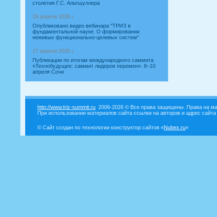
столетия Г.С. Альтшуллера
29 апреля 2026 г.
Опубликовано видео вебинара "ТРИЗ в
фундаментальной науке. О формировании
неживых функционально-целевых систем"
17 апреля 2026 г.
Публикации по итогам международного саммита
«Технобудущее: саммит лидеров перемен». 8–10
апреля Сочи
http://www.triz-summit.ru
2006-2026 © Все права защищены. Права на ма
При использовании материалов сайта ссылки на авторов и адрес сайта
© Сайт создан по технологии конструктор сайтов «
Nubex.ru
»