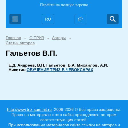
Перейти на полную версию
RU
Главная
О ТРИЗ
Авторы
→
→
→
Статьи авторов
Гальетов В.П.
Е.Д. Андреев, В.П. Гальетов, В.А. Михайлов, А.И.
Никитин
ОБУЧЕНИЕ ТРИЗ В ЧЕБОКСАРАХ
http://www.triz-summit.ru
2006-2026 © Все права защищены.
Права на материалы этого сайта принадлежат авторам
соответствующих статей.
При использовании материалов сайта ссылки на авторов и