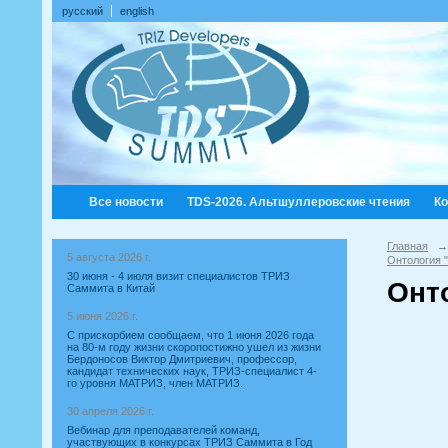
русский
english
Все новости
TDS-2026. Альтшуллеровские чтения
К
Главная
→
5 августа 2026 г.
Онтология 
30 июня - 4 июля визит специалистов ТРИЗ
Онт
Саммита в Китай
5 июня 2026 г.
С прискорбием сообщаем, что 1 июня 2026 года
на 80-м году жизни скоропостижно ушел из жизни
Бердоносов Виктор Дмитриевич, профессор,
кандидат технических наук, ТРИЗ-специалист 4-
го уровня МАТРИЗ, член МАТРИЗ.
30 апреля 2026 г.
Вебинар для преподавателей команд,
участвующих в конкурсах ТРИЗ Саммита в Год