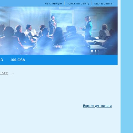
на главную
поиск по сайту
карта сайта
ИЗ
100-GSA
ТРИЗ"
→
Версия для печати