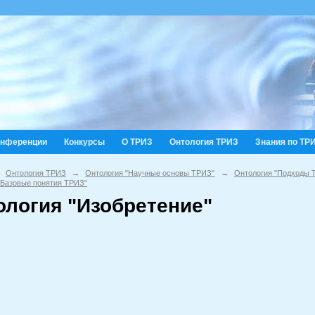
онференции
Конкурсы
О ТРИЗ
Онтология ТРИЗ
Знания по ТР
Онтология ТРИЗ
→
Онтология "Научные основы ТРИЗ"
→
Онтология "Подходы 
"Базовые понятия ТРИЗ"
ология "Изобретение"