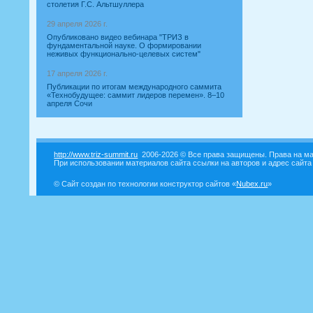
столетия Г.С. Альтшуллера
29 апреля 2026 г.
Опубликовано видео вебинара "ТРИЗ в
фундаментальной науке. О формировании
неживых функционально-целевых систем"
17 апреля 2026 г.
Публикации по итогам международного саммита
«Технобудущее: саммит лидеров перемен». 8–10
апреля Сочи
http://www.triz-summit.ru
2006-2026 © Все права защищены. Права на ма
При использовании материалов сайта ссылки на авторов и адрес сайта
© Сайт создан по технологии конструктор сайтов «
Nubex.ru
»