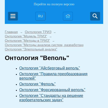
Перейти на полную версию
RU
Главная
Онтология ТРИЗ
→
→
Онтология "Модель ТРИЗ"
→
Онтология "Методы в ТРИЗ"
→
Онтология "Методы анализа систем, разработанные в ТРИЗ"
→
Онтология "Элепольный анализ"
Онтология "Веполь"
Онтология "Айсберговый веполь"
Онтология "Правила преобразования
веполей"
Онтология "Феполь"
Онтология "Форсированный веполь"
Онтология "Стандарты на решение
изобретательских задач"