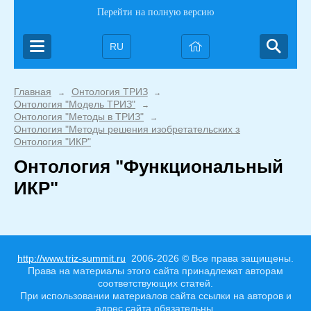
Перейти на полную версию
RU
Главная
Онтология ТРИЗ
→
→
Онтология "Модель ТРИЗ"
→
Онтология "Методы в ТРИЗ"
→
Онтология "Методы решения изобретательских задач"
→
Онтология "ИКР"
Онтология "Функциональный
ИКР"
http://www.triz-summit.ru
2006-2026 © Все права защищены.
Права на материалы этого сайта принадлежат авторам
соответствующих статей.
При использовании материалов сайта ссылки на авторов и
адрес сайта обязательны.