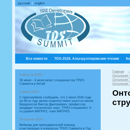
русский
english
Все новости
TDS-2026. Альтшуллеровские чтения
К
Главная
→
5 августа 2026 г.
Онтология 
Онтология 
30 июня - 4 июля визит специалистов ТРИЗ
Саммита в Китай
Онтология 
Онт
5 июня 2026 г.
С прискорбием сообщаем, что 1 июня 2026 года
стр
на 80-м году жизни скоропостижно ушел из жизни
Бердоносов Виктор Дмитриевич, профессор,
кандидат технических наук, ТРИЗ-специалист 4-
го уровня МАТРИЗ, член МАТРИЗ.
30 апреля 2026 г.
Вебинар для преподавателей команд,
участвующих в конкурсах ТРИЗ Саммита в Год