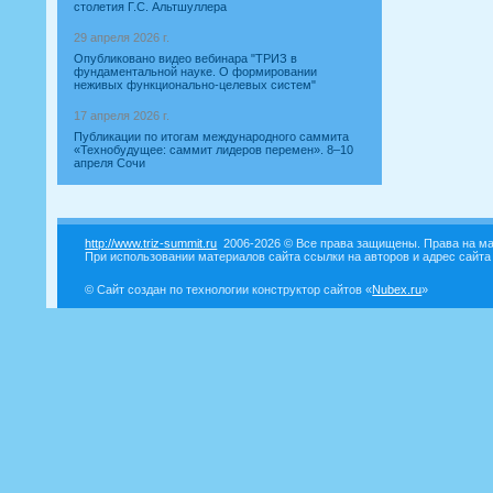
столетия Г.С. Альтшуллера
29 апреля 2026 г.
Опубликовано видео вебинара "ТРИЗ в
фундаментальной науке. О формировании
неживых функционально-целевых систем"
17 апреля 2026 г.
Публикации по итогам международного саммита
«Технобудущее: саммит лидеров перемен». 8–10
апреля Сочи
http://www.triz-summit.ru
2006-2026 © Все права защищены. Права на ма
При использовании материалов сайта ссылки на авторов и адрес сайта
© Сайт создан по технологии конструктор сайтов «
Nubex.ru
»