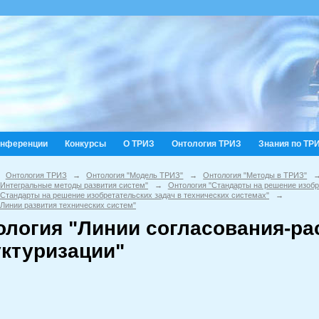
онференции
Конкурсы
О ТРИЗ
Онтология ТРИЗ
Знания по ТР
Онтология ТРИЗ
→
Онтология "Модель ТРИЗ"
→
Онтология "Методы в ТРИЗ"
"Интегральные методы развития систем"
→
Онтология "Стандарты на решение изобр
"Стандарты на решение изобретательских задач в технических системах"
→
"Линии развития технических систем"
ология "Линии согласования-ра
уктуризации"