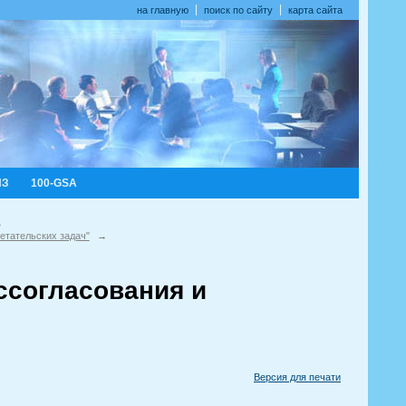
на главную
поиск по сайту
карта сайта
ИЗ
100-GSA
→
етательских задач"
→
ссогласования и
Версия для печати