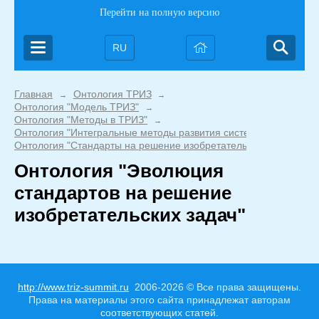
Перейти на полную версию
RU
Главная
Онтология ТРИЗ
→
→
Онтология "Модель ТРИЗ"
→
Онтология "Методы в ТРИЗ"
→
Онтология "Интегральные методы развития систем"
→
Онтология "Стандарты на решение изобретательских задач"
Онтология "Эволюция
стандартов на решение
изобретательских задач"
http://www.triz-summit.ru
2006-2026 © Все права защищены.
Права на материалы этого сайта принадлежат авторам
соответствующих статей.