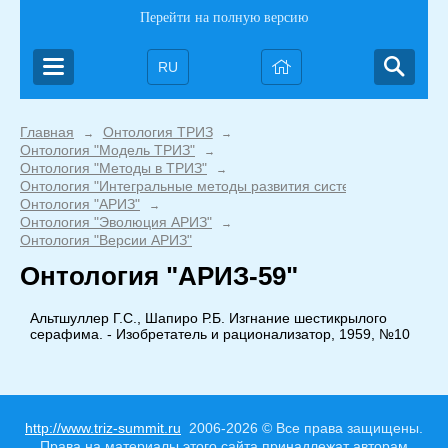
Перейти на полную версию
RU
Главная
Онтология ТРИЗ
→
→
Онтология "Модель ТРИЗ"
→
Онтология "Методы в ТРИЗ"
→
Онтология "Интегральные методы развития систем"
→
Онтология "АРИЗ"
→
Онтология "Эволюция АРИЗ"
→
Онтология "Версии АРИЗ"
Онтология "АРИЗ-59"
Альтшуллер Г.С., Шапиро Р.Б. Изгнание шестикрылого
серафима. - Изобретатель и рационализатор, 1959, №10
http://www.triz-summit.ru
2006-2026 © Все права защищены.
Права на материалы этого сайта принадлежат авторам