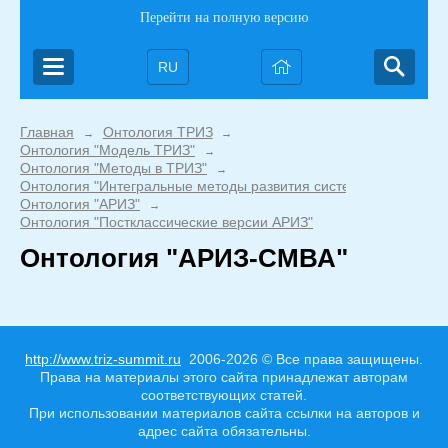
Перейти на полную версию
RU
Главная
Онтология ТРИЗ
→
→
Онтология "Модель ТРИЗ"
→
Онтология "Методы в ТРИЗ"
→
Онтология "Интегральные методы развития систем"
→
Онтология "АРИЗ"
→
Онтология "Постклассические версии АРИЗ"
Онтология "АРИЗ-СМВА"
http://www.triz-summit.ru
2006-2026 © Все права защищены.
Права на материалы этого сайта принадлежат авторам
соответствующих статей.
При использовании материалов сайта ссылки на авторов и
адрес сайта обязательны.