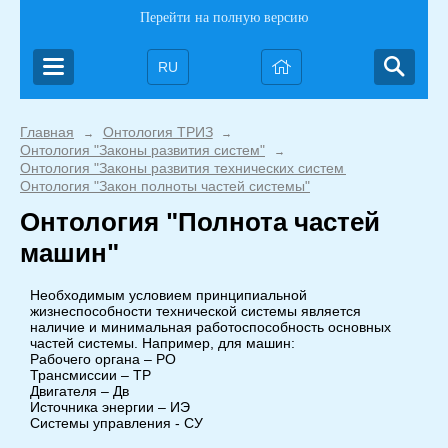
Перейти на полную версию
RU
Главная
Онтология ТРИЗ
→
→
Онтология "Законы развития систем"
→
Онтология "Законы развития технических систем (ЗРТС)"
→
Онтология "Закон полноты частей системы"
Онтология "Полнота частей
машин"
Необходимым условием принципиальной
жизнеспособности технической системы является
наличие и минимальная работоспособность основных
частей системы. Например, для машин:
Рабочего органа – РО
Трансмиссии – ТР
Двигателя – Дв
Источника энергии – ИЭ
Системы управления - СУ