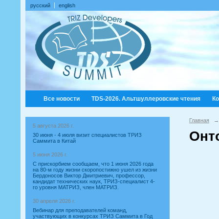
русский
english
Все новости
TDS-2026. Альтшуллеровские чтения
К
Главная
→
5 августа 2026 г.
Онт
30 июня - 4 июля визит специалистов ТРИЗ
Саммита в Китай
5 июня 2026 г.
С прискорбием сообщаем, что 1 июня 2026 года
на 80-м году жизни скоропостижно ушел из жизни
Бердоносов Виктор Дмитриевич, профессор,
кандидат технических наук, ТРИЗ-специалист 4-
го уровня МАТРИЗ, член МАТРИЗ.
30 апреля 2026 г.
Вебинар для преподавателей команд,
участвующих в конкурсах ТРИЗ Саммита в Год