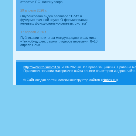
столетия Г.С. Альтшуллера
29 апреля 2026 г.
Опубликовано видео вебинара "ТРИЗ в
фундаментальной науке. О формировании
неживых функционально-целевых систем"
17 апреля 2026 г.
Публикации по итогам международного саммита
«Технобудущее: саммит лидеров перемен». 8–10
апреля Сочи
http://www.triz-summit.ru
2006-2026 © Все права защищены. Права на ма
При использовании материалов сайта ссылки на авторов и адрес сайта
© Сайт создан по технологии конструктор сайтов «
Nubex.ru
»