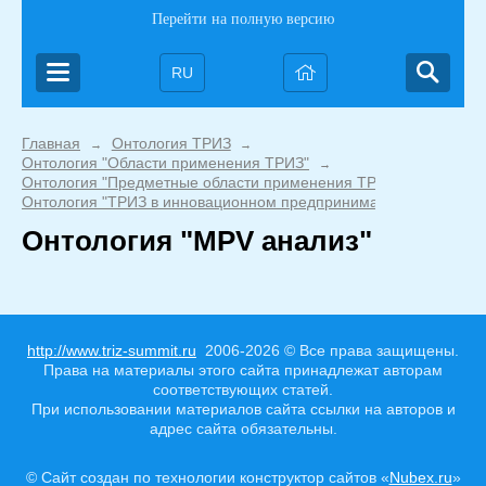
Перейти на полную версию
RU
Главная
Онтология ТРИЗ
→
→
Онтология "Области применения ТРИЗ"
→
Онтология "Предметные области применения ТРИЗ"
→
Онтология "ТРИЗ в инновационном предпринимательстве"
Онтология "MPV анализ"
http://www.triz-summit.ru
2006-2026 © Все права защищены.
Права на материалы этого сайта принадлежат авторам
соответствующих статей.
При использовании материалов сайта ссылки на авторов и
адрес сайта обязательны.
© Сайт создан по технологии конструктор сайтов «
Nubex.ru
»