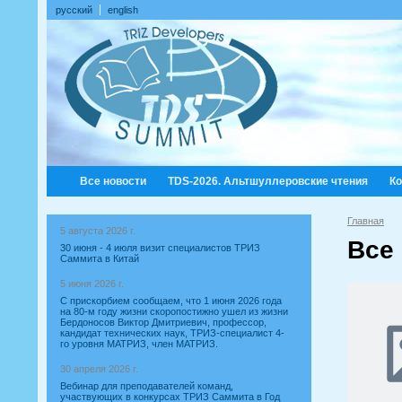
русский
english
Все новости
TDS-2026. Альтшуллеровские чтения
К
Главная
5 августа 2026 г.
Все
30 июня - 4 июля визит специалистов ТРИЗ
Саммита в Китай
5 июня 2026 г.
С прискорбием сообщаем, что 1 июня 2026 года
на 80-м году жизни скоропостижно ушел из жизни
Бердоносов Виктор Дмитриевич, профессор,
кандидат технических наук, ТРИЗ-специалист 4-
го уровня МАТРИЗ, член МАТРИЗ.
30 апреля 2026 г.
Вебинар для преподавателей команд,
участвующих в конкурсах ТРИЗ Саммита в Год