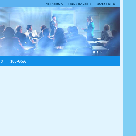
на главную
поиск по сайту
карта сайта
ИЗ
100-GSA