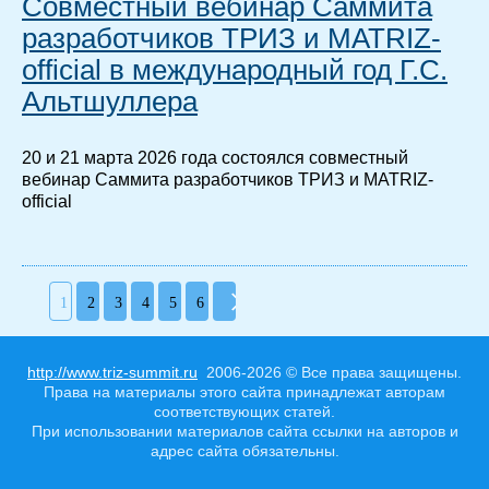
Совместный вебинар Саммита
разработчиков ТРИЗ и MATRIZ-
official в международный год Г.С.
Альтшуллера
20 и 21 марта 2026 года состоялся совместный
вебинар Саммита разработчиков ТРИЗ и MATRIZ-
official
1
2
3
4
5
6
http://www.triz-summit.ru
2006-2026 © Все права защищены.
Права на материалы этого сайта принадлежат авторам
соответствующих статей.
При использовании материалов сайта ссылки на авторов и
адрес сайта обязательны.