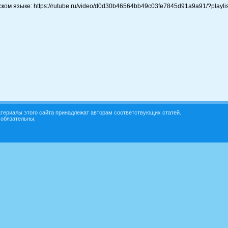
ком языке: https://rutube.ru/video/d0d30b46564bb49c03fe7845d91a9a91/?playl
териалы этого сайта принадлежат авторам соответствующих статей.
 обязательны.