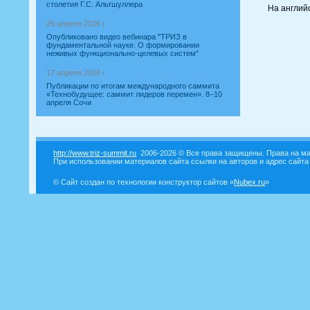
столетия Г.С. Альтшуллера
На английс
29 апреля 2026 г.
Опубликовано видео вебинара "ТРИЗ в
фундаментальной науке. О формировании
неживых функционально-целевых систем"
17 апреля 2026 г.
Публикации по итогам международного саммита
«Технобудущее: саммит лидеров перемен». 8–10
апреля Сочи
http://www.triz-summit.ru
2006-2026 © Все права защищены. Права на ма
При использовании материалов сайта ссылки на авторов и адрес сайта
© Сайт создан по технологии конструктор сайтов «
Nubex.ru
»