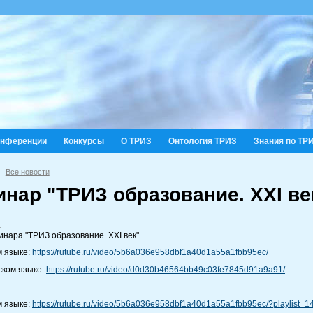
онференции
Конкурсы
О ТРИЗ
Онтология ТРИЗ
Знания по ТР
Все новости
нар "ТРИЗ образование. XXI ве
.
инара "ТРИЗ образование. XXI век"
м языке:
https://rutube.ru/video/5b6a036e958dbf1a40d1a55a1fbb95ec/
ском языке:
https://rutube.ru/video/d0d30b46564bb49c03fe7845d91a9a91/
м языке:
https://rutube.ru/video/5b6a036e958dbf1a40d1a55a1fbb95ec/?playlist=