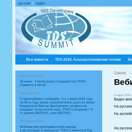
русский
english
Все новости
TDS-2026. Альтшуллеровские чтения
К
Главная
→
5 августа 2026 г.
Веби
30 июня - 4 июля визит специалистов ТРИЗ
Саммита в Китай
5 июня 2026 г.
4 марта 2026 г
С прискорбием сообщаем, что 1 июня 2026 года
Видео веб
на 80-м году жизни скоропостижно ушел из жизни
Бердоносов Виктор Дмитриевич, профессор,
На русско
кандидат технических наук, ТРИЗ-специалист 4-
го уровня МАТРИЗ, член МАТРИЗ.
На англий
30 апреля 2026 г.
Вебинар для преподавателей команд,
На русско
участвующих в конкурсах ТРИЗ Саммита в Год