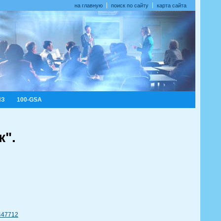
на главную
поиск по сайту
карта сайта
ИЗ
100-GSA
к".
1447712