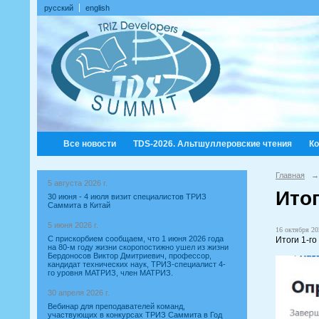
русский
english
Все новости
TDS-2026. Альтшуллеровские чтения
К
Главная
→
5 августа 2026 г.
Ито
30 июня - 4 июля визит специалистов ТРИЗ
Саммита в Китай
5 июня 2026 г.
16 октября 20
С прискорбием сообщаем, что 1 июня 2026 года
Итоги 1-г
на 80-м году жизни скоропостижно ушел из жизни
Бердоносов Виктор Дмитриевич, профессор,
кандидат технических наук, ТРИЗ-специалист 4-
го уровня МАТРИЗ, член МАТРИЗ.
30 апреля 2026 г.
Вебинар для преподавателей команд,
участвующих в конкурсах ТРИЗ Саммита в Год