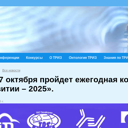
онференции
Конкурсы
О ТРИЗ
Онтология ТРИЗ
Знания по ТР
Все новости
17 октября пройдет ежегодная 
итии – 2025».
 г.