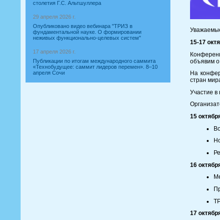
столетия Г.С. Альтшуллера
29 апреля 2026 г.
Опубликовано видео вебинара "ТРИЗ в
Уважаемые
фундаментальной науке. О формировании
неживых функционально-целевых систем"
15-17 окт
17 апреля 2026 г.
Конференц
объявим о
Публикации по итогам международного саммита
«Технобудущее: саммит лидеров перемен». 8–10
апреля Сочи
На конфер
стран мир
Участие в
Организат
15 октябр
Во
Но
Ре
16 октябр
Ме
Пр
ТР
17 октябр