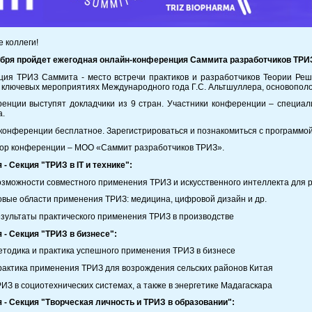
 коллеги!
ября пройдет ежегодная онлайн-конференция Саммита разработчиков ТРИЗ
ия ТРИЗ Саммита - место встречи практиков и разработчиков Теории Реше
 ключевых мероприятиях Международного года Г.С. Альтшуллера, основопол
енции выступят докладчики из 9 стран. Участники конференции – специал
а.
 конференции бесплатное. Зарегистрироваться и познакомиться с программо
ор конференции – МОО «Саммит разработчиков ТРИЗ».
я - Секция "ТРИЗ в
IT и технике":
зможности совместного применения ТРИЗ и искусственного интеллекта для 
вые области применения ТРИЗ: медицина, цифровой дизайн и др.
зультаты практического применения ТРИЗ в производстве
я - Секция "ТРИЗ в бизнесе":
тодика и практика успешного применения ТРИЗ в бизнесе
актика применения ТРИЗ для возрождения сельских районов Китая
ИЗ в социотехнических системах, а также в энергетике Мадагаскара
я - Секция "Творческая личность и ТРИЗ в образовании":