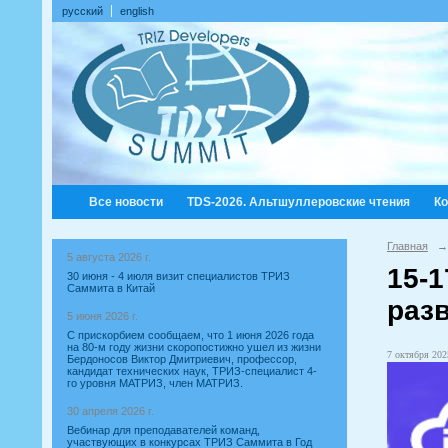
русский
english
Все новости
TDS-2026. Альтшуллеровские чтения
К
Главная
→
5 августа 2026 г.
15-
30 июня - 4 июля визит специалистов ТРИЗ
Саммита в Китай
разв
5 июня 2026 г.
С прискорбием сообщаем, что 1 июня 2026 года
на 80-м году жизни скоропостижно ушел из жизни
7 октября 2025
Бердоносов Виктор Дмитриевич, профессор,
кандидат технических наук, ТРИЗ-специалист 4-
го уровня МАТРИЗ, член МАТРИЗ.
30 апреля 2026 г.
Вебинар для преподавателей команд,
участвующих в конкурсах ТРИЗ Саммита в Год