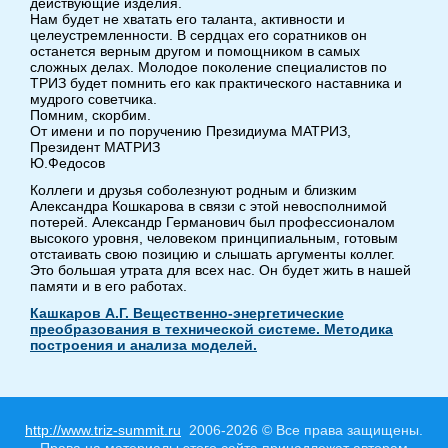
действующие изделия.
Нам будет не хватать его таланта, активности и
целеустремленности. В сердцах его соратников он
останется верным другом и помощником в самых
сложных делах. Молодое поколение специалистов по
ТРИЗ будет помнить его как практического наставника и
мудрого советчика.
Помним, скорбим.
От имени и по поручению Президиума МАТРИЗ,
Президент МАТРИЗ
Ю.Федосов
Коллеги и друзья соболезнуют родным и близким
Александра Кошкарова в связи с этой невосполнимой
потерей. Александр Германович был профессионалом
высокого уровня, человеком принципиальным, готовым
отстаивать свою позицию и слышать аргументы коллег.
Это большая утрата для всех нас. Он будет жить в нашей
памяти и в его работах.
Кашкаров А.Г. Вещественно-энергетические
преобразования в технической системе. Методика
построения и анализа моделей.
http://www.triz-summit.ru
2006-2026 © Все права защищены.