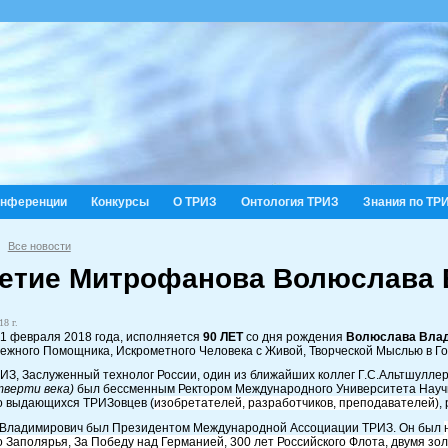
онференции
Конкурсы
О ТРИЗ
Онтология ТРИЗ
Знания по ТР
Все новости
летие Митрофанова Волюслава
18 г.
21 февраля 2018 года, исполняется
90 ЛЕТ
со дня рождения
Волюслава Вла
дежного Помощника, Искрометного Человека с Живой, Творческой Мыслью в Г
ИЗ, Заслуженный технолог России, один из ближайших коллег Г.С.Альтшуллер
тверти века)
был бессменным Ректором Международного Университета Научно
о выдающихся ТРИЗовцев (
изобретателей, разработчиков, преподавателей)
,
Владимирович был Президентом Международной Ассоциации ТРИЗ. Он был
о Заполярья, За Победу над Германией, 300 лет Российского Флота, двумя