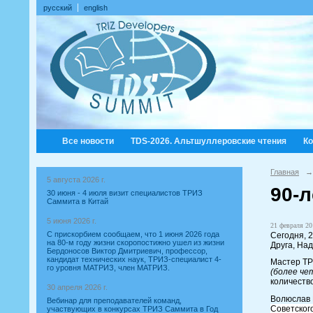
русский
english
Все новости
TDS-2026. Альтшуллеровские чтения
К
Главная
→
5 августа 2026 г.
90-
30 июня - 4 июля визит специалистов ТРИЗ
Саммита в Китай
5 июня 2026 г.
21 февраля 20
С прискорбием сообщаем, что 1 июня 2026 года
Сегодня, 
на 80-м году жизни скоропостижно ушел из жизни
Друга, На
Бердоносов Виктор Дмитриевич, профессор,
кандидат технических наук, ТРИЗ-специалист 4-
Мастер ТР
го уровня МАТРИЗ, член МАТРИЗ.
(более че
количеств
30 апреля 2026 г.
Волюслав 
Вебинар для преподавателей команд,
Советског
участвующих в конкурсах ТРИЗ Саммита в Год