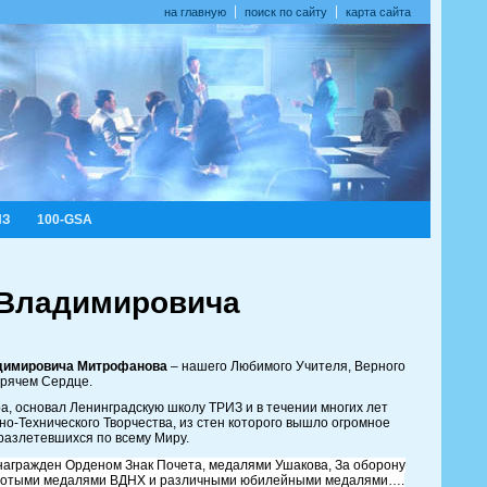
на главную
поиск по сайту
карта сайта
ИЗ
100-GSA
 Владимировича
димировича Митрофанова
– нашего Любимого Учителя, Верного
орячем Сердце.
а, основал Ленинградскую школу ТРИЗ и в течении многих лет
-Технического Творчества, из стен которого вышло огромное
 разлетевшихся по всему Миру.
награжден Орденом Знак Почета, медалями Ушакова, За оборону
 золотыми медалями ВДНХ и различными юбилейными медалями….