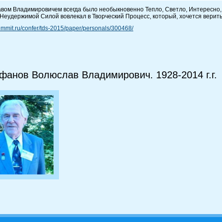
вом Владимировичем всегда было необыкновенно Тепло, Светло, Интересно
 Неудержимой Силой вовлекал в Творческий Процесс, который, хочется вери
-summit.ru/confer/tds-2015/paper/personals/300468/
фанов Волюслав Владимирович. 1928-2014 г.г.