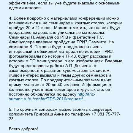
эффективнее, если вы уже будете знакомы с основными
идеями авторов.
4. Более подробно с материалами конференции можно
познакомиться и на семинарах и круглых столах, которые
пройдут 20 и 21 июня. Можно отметить, что на них будут
представлены довольно уникальные материалы.
Семинары П. Амнуэля об РТВ и фантастике Г.С.
Альтшуллера впервые пройдут на ТРИЗ Саммите. На
семинаре В. Петрова будет представлен очень
интересный и обширный материал по истории ТРИЗ,
фотоматериалы по истории ТРИЗ, будут рассказы и
истории о Г.С Альтшуллере, о его изобретениях. Впервые
будут представлены работы А.П. Дьяченко о
закономерностях развития художественных систем.
Живой интерес вызвали и темы других семинаров и
круглых столов. По предварительным заявкам в них
примут участие от 20 до 40 человек. Информация о
количестве участников семинаров и круглых столов
постоянно обновляется по адресу
http://triz-
summit.ru/ru/confer/TDS-2016/request/
.
5. По срочным вопросам можно звонить к секретарю
оргкомитета Григораш Анне по телефону +7 981 75-777-
23.
Всего доброго!