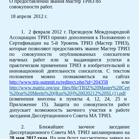
О предоставлении звания Мастер ТРИЗ по
совокупности работ.
18 апреля
2012 г.
1.
2 февраля 2012 г. Президиум Международной
Ассоциации ТРИЗ принял дополнения к Положению о
Сертификации на 5-й Уровень ТРИЗ (Мастер ТРИЗ),
которые позволяют предоставлять звание Мастер ТРИЗ
по совокупности опубликованных соискателем
научных работ или за выдающиеся успехи в
практическом применении ТРИЗ в изобретательской и
инновационной деятельности соискателя. С текстом
положения можно познакомиться на сайтах
http://www.triz-summit.ru/redirect.php?id=204358
или
http://www.matriz.org/usr_files/file/TRIZ%20Master%20Certif
%20on%20Merits%20(Rus%20)%20020212%20SL(1).pdf
(изменения внесены в пункты 4, 12, 24, 25 и
Приложение 15). Защита по совокупности работ
допускает возможность заочного участия в работе
заседания Диссертационного Совета МА ТРИЗ.
2. Ближайшее заочное заседание
Диссертационного Совета МА ТРИЗ запланировано на
28 мая 2012 года
. На нем будут рассмотрены заявки на